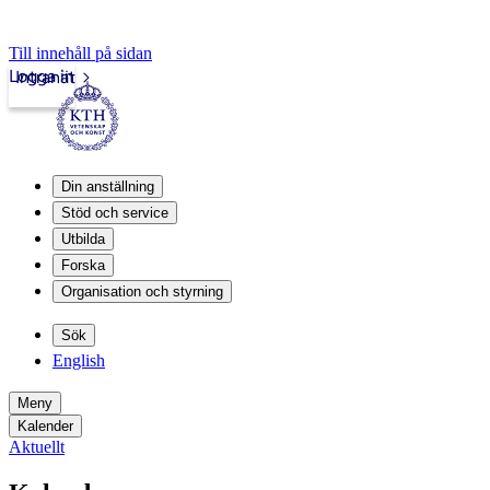
Till innehåll på sidan
Logga in
Intranät
Din anställning
Stöd och service
Utbilda
Forska
Organisation och styrning
Sök
English
Meny
Kalender
Aktuellt