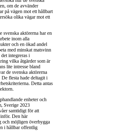
ndersöka hur de svenska
sen, om de avvänder
rar på vägen mot ett hållbart
rsöka olika vägar mot ett
de svenska aktörerna har en
arbete inom alla
dukter och en ökad andel
rbeta med minskat matsvinn
et integreras i
ring vilka åtgärder som är
s lite intresse bland
t var de svenska aktörerna
De flesta hade deltagit i
hetskriterierna. Detta antas
ektorn.
upphandlande enheter och
m, Sverige 2023
åer samtidigt för att
inför. Den här
g och möjligen överbygga
en i hållbar offentlig