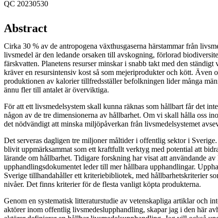
QC 20230530
Abstract
Cirka 30 % av de antropogena växthusgaserna härstammar från livsme
livsmedel är den ledande orsaken till avskogning, förlorad biodiversite
färskvatten. Planetens resurser minskar i snabb takt med den ständig
kräver en resursintensiv kost så som mejeriprodukter och kött. Även 
produktionen av kalorier tillfredsställer befolkningen lider många m
ännu fler till antalet är överviktiga.
För att ett livsmedelsystem skall kunna räknas som hållbart får det int
någon av de tre dimensionerna av hållbarhet. Om vi skall hålla oss in
det nödvändigt att minska miljöpåverkan från livsmedelsystemet avsev
Det serveras dagligen tre miljoner måltider i offentlig sektor i Sverig
blivit uppmärksammat som ett kraftfullt verktyg med potential att bidra
lärande om hållbarhet. Tidigare forskning har visat att användande av h
upphandlingsdokumentet leder till mer hållbara upphandlingar. Upph
Sverige tillhandahåller ett kriteriebibliotek, med hållbarhetskriterier s
nivåer. Det finns kriterier för de flesta vanligt köpta produkterna.
Genom en systematisk litteraturstudie av vetenskapliga artiklar och i
aktörer inom offentlig livsmedeslupphandling, skapar jag i den här av