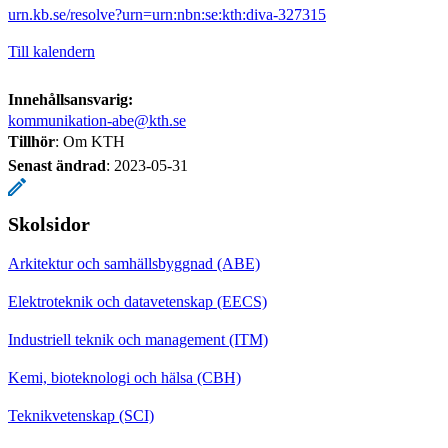
urn.kb.se/resolve?urn=urn:nbn:se:kth:diva-327315
Till kalendern
Innehållsansvarig:
kommunikation-abe@kth.se
Tillhör
: Om KTH
Senast ändrad
:
2023-05-31
Skolsidor
Arkitektur och samhällsbyggnad (ABE)
Elektroteknik och datavetenskap (EECS)
Industriell teknik och management (ITM)
Kemi, bioteknologi och hälsa (CBH)
Teknikvetenskap (SCI)