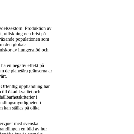
delssektorn. Produktion av
t, utfiskning och brist på
t växande populationen som
om den globala
änniskor av hungersnöd och
e ha en negativ effekt på
om de planetära gränserna är
ärt.
e. Offentlig upphandling har
 till ökad kvalitet och
ållbarhetskriterier i
andlingsmyndigheten i
om kan ställas på olika
ntervjuer med svenska
handlingen en bild av hur