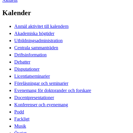
Aktuellt
Kalender
Anmäl aktivitet till kalendern
Akademiska högtider
Utbildningsadministration
Centrala sammanträden
Driftsinformation
Debatter
Disputationer
Licentiatseminarier
Föreläsningar och seminarier
Evenemang för doktorander och forskare
Docentpresentationer
Konferenser och evenemang
Podd
Fackligt
Musik