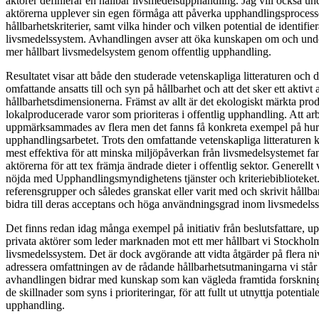
aktörer definierar en hållbar livsmedelsupphandling. Jag vill också u
aktörerna upplever sin egen förmåga att påverka upphandlingsproces
hållbarhetskriterier, samt vilka hinder och vilken potential de identifie
livsmedelssystem. Avhandlingen avser att öka kunskapen om och unde
mer hållbart livsmedelsystem genom offentlig upphandling.
Resultatet visar att både den studerade vetenskapliga litteraturen och 
omfattande ansatts till och syn på hållbarhet och att det sker ett aktivt 
hållbarhetsdimensionerna. Främst av allt är det ekologiskt märkta pro
lokalproducerade varor som prioriteras i offentlig upphandling. Att a
uppmärksammades av flera men det fanns få konkreta exempel på hur d
upphandlingsarbetet. Trots den omfattande vetenskapliga litteraturen k
mest effektiva för att minska miljöpåverkan från livsmedelsystemet fann
aktörerna för att tex främja ändrade dieter i offentlig sektor. Generell
nöjda med Upphandlingsmyndighetens tjänster och kriteriebiblioteket. 
referensgrupper och således granskat eller varit med och skrivit hållbar
bidra till deras acceptans och höga användningsgrad inom livsmedelss
Det finns redan idag många exempel på initiativ från beslutsfattare, 
privata aktörer som leder marknaden mot ett mer hållbart vi Stockhol
livsmedelssystem. Det är dock avgörande att vidta åtgärder på flera niv
adressera omfattningen av de rådande hållbarhetsutmaningarna vi står 
avhandlingen bidrar med kunskap som kan vägleda framtida forsknin
de skillnader som syns i prioriteringar, för att fullt ut utnyttja potential
upphandling.