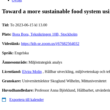
Övrigt
Toward a more sustainable food system us
Tid:
To 2023-06-15 kl 13.00
Plats:
Bora Bora, Teknikringen 10B, Stockholm
Videolänk:
https://kth-se.zoom.us/j/67682564032
Språk:
Engelska
Ämnesområde:
Miljöstrategisk analys
Licentiand:
Elvira Molin
, Hållbar utveckling, miljövetenskap och te
Granskare:
Universitetslektor Skoglund Wilhelm, Mittuniversitetet
Huvudhandledare:
Professor Anna Björklund, Hållbarhet, utvärderi
Exportera till kalender