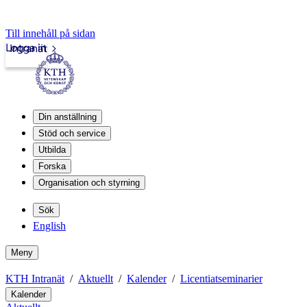
Till innehåll på sidan
Logga in
Intranät
Din anställning
Stöd och service
Utbilda
Forska
Organisation och styrning
Sök
English
Meny
KTH Intranät
Aktuellt
Kalender
Licentiatseminarier
Kalender