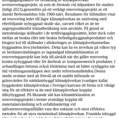
avrenoveringsprojekt, så som de förstods vid tidpunkten för studien
(tidigt 2023),genomförs på ett verkligt renoveringsprojekt av ett
danskt flerbostadshus från 1960-talet. Resultaten för fallstudien visar
att renovering leder till lägre klimatpåverkan än omrivning med
efterföljande nybyggnad skulle ske, oavsett vilket av de tre
angreppssättenför klimatberäkning som används. På grund av
metodmässiga skillnader i de tretillvägagångssätten, leder dock valet
mellan att beakta eller inte beakta befintligabyggnadsprodukter och
biogent kol till skillnader i allokeringen av klimatpåverkanmellan
byggnadens livscykelskeden. Detta kan ha en inverkan på vilken typ
av beslutanvändningen av lagstadgad klimatdeklaration av
renoveringsprojekt kan leda till,särskilt när det gäller renovering
kontra nybyggnad eller för återbruk av komponenteroch produkter. I
avhandlingen betonas också fördelarna med att bättre synliggöra när
itid växthusgasutsläppen sker under referensstudietiden.Denna
studie avslutar med att föreslå att ett snabbt införande av
gränsvärden för närtidainbyggd klimatpåverkan (vanligen kallat
byggskedets klimatpåverkan i Sverige) kanvara ett första och viktigt
steg för att effektivt ta itu med klimatpåverkan kopplat
tillnybyggnad. På liknande sätt kan klimatdeklaration av
renoveringsprojekt i termer avutsläpp kopplat till
materialanvändning och avfallshantering vid
självarenoveringstillfället vara den enklaste och mest effektiva
metoden för att styra motminskad klimatpåverkan. Framtida inbyggd