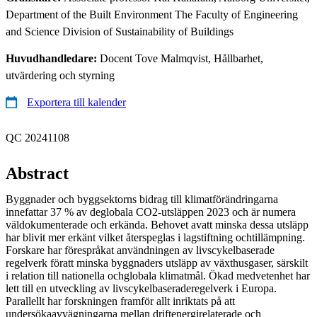
Department of the Built Environment The Faculty of Engineering
and Science Division of Sustainability of Buildings
Huvudhandledare:
Docent Tove Malmqvist, Hållbarhet,
utvärdering och styrning
Exportera till kalender
QC 20241108
Abstract
Byggnader och byggsektorns bidrag till klimatförändringarna
innefattar 37 % av deglobala CO2-utsläppen 2023 och är numera
väldokumenterade och erkända. Behovet avatt minska dessa utsläpp
har blivit mer erkänt vilket återspeglas i lagstiftning ochtillämpning.
Forskare har förespråkat användningen av livscykelbaserade
regelverk föratt minska byggnaders utsläpp av växthusgaser, särskilt
i relation till nationella ochglobala klimatmål. Ökad medvetenhet har
lett till en utveckling av livscykelbaseraderegelverk i Europa.
Parallellt har forskningen framför allt inriktats på att
undersökaavvägningarna mellan driftenergirelaterade och