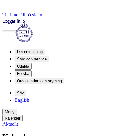
Till innehåll på sidan
Logga in
Intranät
Din anställning
Stöd och service
Utbilda
Forska
Organisation och styrning
Sök
English
Meny
Kalender
Aktuellt