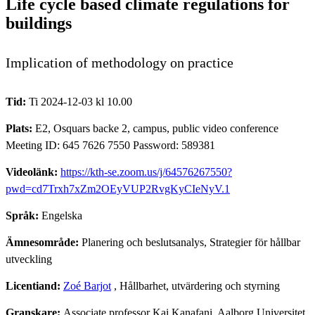
Life cycle based climate regulations for
buildings
Implication of methodology on practice
Tid:
Ti 2024-12-03 kl 10.00
Plats:
E2, Osquars backe 2, campus, public video conference
Meeting ID: 645 7626 7550 Password: 589381
Videolänk:
https://kth-se.zoom.us/j/64576267550?
pwd=cd7Trxh7xZm2OEyVUP2RvgKyCIeNyV.1
Språk:
Engelska
Ämnesområde:
Planering och beslutsanalys, Strategier för hållbar
utveckling
Licentiand:
Zoé Barjot
, Hållbarhet, utvärdering och styrning
Granskare:
Associate professor Kai Kanafani, Aalborg Universitet,