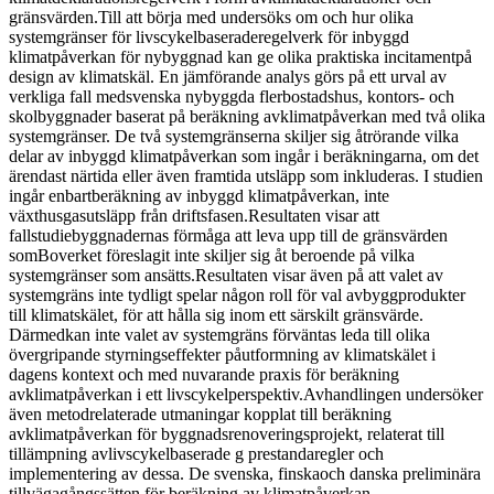
gränsvärden.Till att börja med undersöks om och hur olika
systemgränser för livscykelbaseraderegelverk för inbyggd
klimatpåverkan för nybyggnad kan ge olika praktiska incitamentpå
design av klimatskäl. En jämförande analys görs på ett urval av
verkliga fall medsvenska nybyggda flerbostadshus, kontors- och
skolbyggnader baserat på beräkning avklimatpåverkan med två olika
systemgränser. De två systemgränserna skiljer sig åtrörande vilka
delar av inbyggd klimatpåverkan som ingår i beräkningarna, om det
ärendast närtida eller även framtida utsläpp som inkluderas. I studien
ingår enbartberäkning av inbyggd klimatpåverkan, inte
växthusgasutsläpp från driftsfasen.Resultaten visar att
fallstudiebyggnadernas förmåga att leva upp till de gränsvärden
somBoverket föreslagit inte skiljer sig åt beroende på vilka
systemgränser som ansätts.Resultaten visar även på att valet av
systemgräns inte tydligt spelar någon roll för val avbyggprodukter
till klimatskälet, för att hålla sig inom ett särskilt gränsvärde.
Därmedkan inte valet av systemgräns förväntas leda till olika
övergripande styrningseffekter påutformning av klimatskälet i
dagens kontext och med nuvarande praxis för beräkning
avklimatpåverkan i ett livscykelperspektiv.Avhandlingen undersöker
även metodrelaterade utmaningar kopplat till beräkning
avklimatpåverkan för byggnadsrenoveringsprojekt, relaterat till
tillämpning avlivscykelbaserade g prestandaregler och
implementering av dessa. De svenska, finskaoch danska preliminära
tillvägagångssätten för beräkning av klimatpåverkan