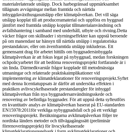
materialrelaterade utsläpp. Dock harbegränsad uppmärksamhet
tillägnats avvägningar mellan framtida och närtida
inbyggdaväxthusgasutsläpp eller klimatpåverkan. Det vill säga
utsläpp kopplat till att produceramaterial och uppföra en byggnad
jämfört med framtida utsläpp kopplat tillmaterialanvändning och
avfallshantering i samband med underhåll, utbyte och rivning.Detta
väcker frågor om skillnader i styrningseffekter kan uppstå beroende
på om manendast tar hänsyn till närtida utsläpp i regulatoriska
prestandakrav, eller om ävenframtida utsläpp inkluderas. Ett
gemensamt drag för arbetet hittills om byggnadersinbyggda
klimatpåverkan är att fokus legat på nybyggnad, medan forskningen
ochpolicyarbetet för att bedöma renoveringsprojekt fortfarande är i
sin linda. Därmedkvarstår frågor kopplade till metodmässiga
utmaningar och relaterade praktiskaimplikationer vid
implementering av klimatdeklarationer för renoveringsprojekt.Syftet
med denna licentiatuppsats är därför att undersöka effekten i
praktiken avlivscykelbaserade prestandaregler för inbyggd
klimatpåverkan från nya byggnadersanvändningsskede och
renovering av befintliga byggnader. För att uppnå detta syfteutförs
en kvantitativ analys av klimatpåverkan baserat på EU-standarden
EN15978:2011för verkliga nybyggnadsfall och på ett verkligt
renoveringsprojekt. Beräkningarna avklimatpåverkan följer tre
nordiska länders metoder och tillvägagångssätt (preliminär
förrenoveringsprojekt) för livscykelbaserade
klimatdeklarationsregelverk i form avklimatdeklarationer och