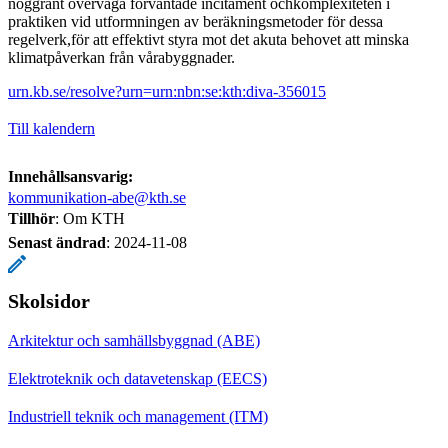
noggrant överväga förväntade incitament ochkomplexiteten i
praktiken vid utformningen av beräkningsmetoder för dessa
regelverk,för att effektivt styra mot det akuta behovet att minska
klimatpåverkan från vårabyggnader.
urn.kb.se/resolve?urn=urn:nbn:se:kth:diva-356015
Till kalendern
Innehållsansvarig:
kommunikation-abe@kth.se
Tillhör
: Om KTH
Senast ändrad
:
2024-11-08
Skolsidor
Arkitektur och samhällsbyggnad (ABE)
Elektroteknik och datavetenskap (EECS)
Industriell teknik och management (ITM)