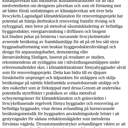
klimatpåverkan kan inkluderas iklimatdeklarationer för att öka
medvetenheten om designens påverkan och som ett förstasteg mot
att bättre förstå omfattningen av klimatpåverkan sett över hela
livscykeln.Lagstadgad klimatdeklaration för renoveringsprojekt har
potential att främja återbrukoch renovering framför rivning och
nybyggnad, men beror på metodval såsominkludering av befintliga
byggprodukter, energianvändning i driftfasen och biogent
kol.Studien pekar på bristerna i nuvarande livscykelmetoder
avseende beräkning av framtidautsläpp för att på ett bra sätt styra
byggnadsutformning som beaktar byggprodukterslivslängd och
design för anpassningsbarhet, demontering eller
återanvändning.Slutligen, baserat på resultatet av studien,
rekommenderas att synliggöra när i tidväxthusgasutsläppen under
referensstudietiden sker, i klimatdeklarationer förnyabyggnader såväl
som för renoveringsprojekt. Detta kan bidra till en djupare
förståelseför ursprunget och tidpunkten för utsläppen och skilja
beräkningar på närtida frånframtida scenariobaserade utsläpp och
den osäkerhet som är förknippad med dessa.Genom att undersöka
potentiella styreffekter i praktiken av olika metodval
ochsystemgränser för klimatdeklaration och gränsvärden i
livscykelbaserade regelverk förnya byggnader och renovering av
befintliga byggnader, visar denna avhandling på hurnuvarande
beräkningsmetodik för byggnaders användningsskede brister i att
gestyrsignaler för sådana reduktionsåtgärder som metoderna
förväntas vägleda. Dessutomunderstryker avhandlingen vikten av att