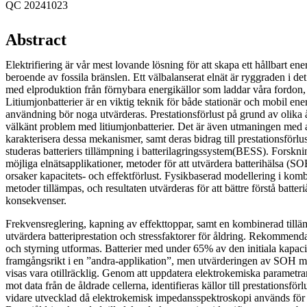
QC 20241023
Abstract
Elektrifiering är vår mest lovande lösning för att skapa ett hållbart e
beroende av fossila bränslen. Ett välbalanserat elnät är ryggraden i det
med elproduktion från förnybara energikällor som laddar våra fordon, 
Litiumjonbatterier är en viktig teknik för både stationär och mobil ene
användning bör noga utvärderas. Prestationsförlust på grund av olika 
välkänt problem med litiumjonbatterier. Det är även utmaningen med 
karakterisera dessa mekanismer, samt deras bidrag till prestationsförl
studeras batteriers tillämpning i batterilagringssystem(BESS). Forskn
möjliga elnätsapplikationer, metoder för att utvärdera batterihälsa 
orsaker kapacitets- och effektförlust. Fysikbaserad modellering i ko
metoder tillämpas, och resultaten utvärderas för att bättre förstå batter
konsekvenser.
Frekvensreglering, kapning av effekttoppar, samt en kombinerad tilläm
utvärdera batteriprestation och stressfaktorer för åldring. Rekommenda
och styrning utformas. Batterier med under 65% av den initiala kapaci
framgångsrikt i en ”andra-applikation”, men utvärderingen av SOH me
visas vara otillräcklig. Genom att uppdatera elektrokemiska parametra
mot data från de åldrade cellerna, identifieras källor till prestationsfö
vidare utvecklad då elektrokemisk impedansspektroskopi används för