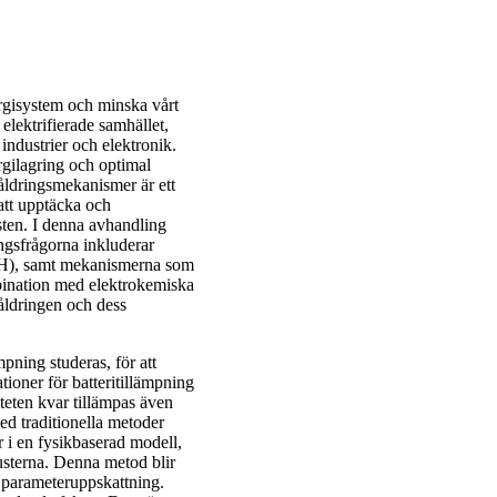
nergisystem och minska vårt
 elektrifierade samhället,
industrier och elektronik.
rgilagring och optimal
åldringsmekanismer är ett
att upptäcka och
usten. I denna avhandling
ingsfrågorna inkluderar
(SOH), samt mekanismerna som
mbination med elektrokemiska
iåldringen och dess
pning studeras, för att
tioner för batteritillämpning
teten kvar tillämpas även
d traditionella metoder
r i en fysikbaserad modell,
rlusterna. Denna metod blir
 parameteruppskattning.