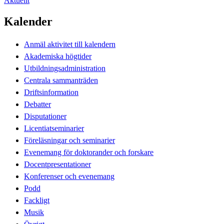
Aktuellt
Kalender
Anmäl aktivitet till kalendern
Akademiska högtider
Utbildningsadministration
Centrala sammanträden
Driftsinformation
Debatter
Disputationer
Licentiatseminarier
Föreläsningar och seminarier
Evenemang för doktorander och forskare
Docentpresentationer
Konferenser och evenemang
Podd
Fackligt
Musik