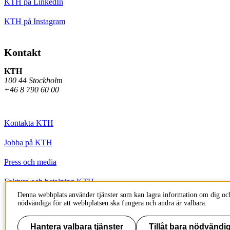
KTH på LinkedIn
KTH på Instagram
Kontakt
KTH
100 44 Stockholm
+46 8 790 60 00
Kontakta KTH
Jobba på KTH
Press och media
Faktura och betalning KTH
Denna webbplats använder tjänster som kan lagra information om dig och
Om KTH:s webbplatser
nödvändiga för att webbplatsen ska fungera och andra är valbara.
Tillgänglighetsredogörelse
Hantera valbara tjänster
Tillåt bara nödvändig