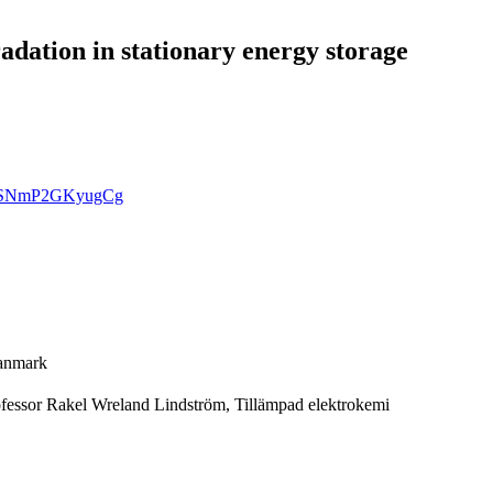
dation in stationary energy storage
TsSxSNmP2GKyugCg
Danmark
ofessor Rakel Wreland Lindström, Tillämpad elektrokemi