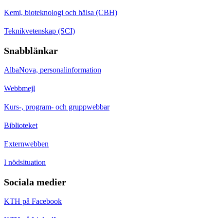
Kemi, bioteknologi och hälsa (CBH)
Teknikvetenskap (SCI)
Snabblänkar
AlbaNova, personalinformation
Webbmejl
Kurs-, program- och gruppwebbar
Biblioteket
Externwebben
I nödsituation
Sociala medier
KTH på Facebook