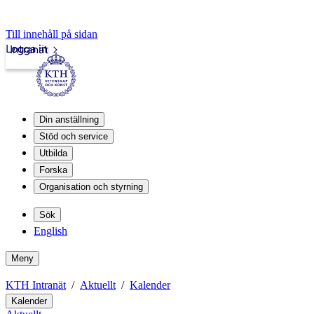
Till innehåll på sidan
Logga in
Intranät
Din anställning
Stöd och service
Utbilda
Forska
Organisation och styrning
Sök
English
Meny
KTH Intranät
Aktuellt
Kalender
Kalender