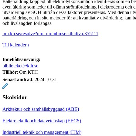
Batteriåldring kopplad till elektrolytkonsumtion identifieras som en b
även åldring som leder till ojämn strömfördelning i elektroderna och e
utvärdering av SOH utifrån dessa faktorer presenteras. Med denna utv
batteriåldring och in situ metoder för att kvantitativ utvärdering, kan b
och livslängden förlängas.
urn.kb.se/resolve?urn=urn:nbn:se:kth:diva-355111
Till kalendern
Innehållsansvarig:
biblioteket@kth.se
Tillhör
: Om KTH
Senast ändrad
:
2024-10-31
Skolsidor
Arkitektur och samhällsbyggnad (ABE)
Elektroteknik och datavetenskap (EECS)
Industriell teknik och management (ITM)