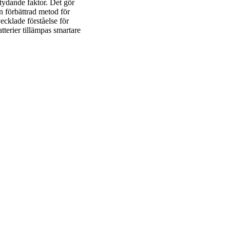
etydande faktor. Det gör
n förbättrad metod för
ecklade förståelse för
atterier tillämpas smartare