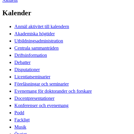
Aktuellt
Kalender
Anmäl aktivitet till kalendern
Akademiska högtider
Utbildningsadministration
Centrala sammanträden
Driftsinformation
Debatter
Disputationer
Licentiatseminarier
Föreläsningar och seminarier
Evenemang för doktorander och forskare
Docentpresentationer
Konferenser och evenemang
Podd
Fackligt
Musik