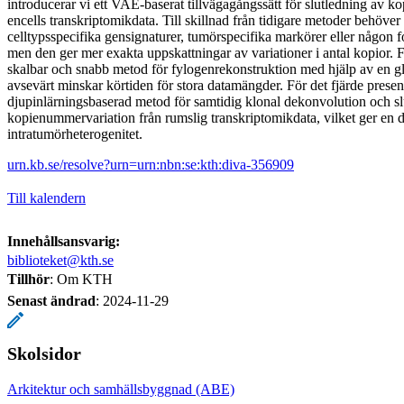
introducerar vi ett VAE-baserat tillvägagångssätt för slutledning av 
encells transkriptomikdata. Till skillnad från tidigare metoder behöver
celltypsspecifika gensignaturer, tumörspecifika markörer eller någon f
men den ger mer exakta uppskattningar av variationer i antal kopior. Fö
skalbar och snabb metod för fylogenrekonstruktion med hjälp av en gle
avsevärt minskar körtiden för stora datamängder. För det fjärde presen
djupinlärningsbaserad metod för samtidig klonal dekonvolution och sl
kopienummervariation från rumslig transkriptomikdata, vilket ger en d
intratumörheterogenitet.
urn.kb.se/resolve?urn=urn:nbn:se:kth:diva-356909
Till kalendern
Innehållsansvarig:
biblioteket@kth.se
Tillhör
: Om KTH
Senast ändrad
:
2024-11-29
Skolsidor
Arkitektur och samhällsbyggnad (ABE)