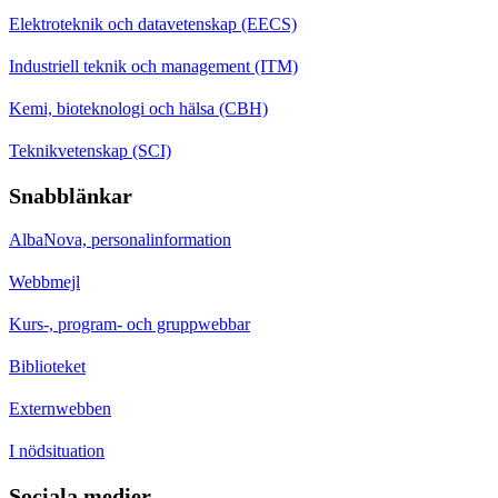
Elektroteknik och datavetenskap (EECS)
Industriell teknik och management (ITM)
Kemi, bioteknologi och hälsa (CBH)
Teknikvetenskap (SCI)
Snabblänkar
AlbaNova, personalinformation
Webbmejl
Kurs-, program- och gruppwebbar
Biblioteket
Externwebben
I nödsituation
Sociala medier