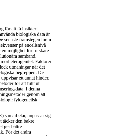
för att få insikter i
använda biologiska data är
e senaste framstegen inom
ekvenser på encellsnivå
 en möjlighet för forskare
lutionära samband,
umörheterogenitet. Faktorer
dock utmaningar när det
biologiska begreppen. De
uppvisar ett annat hinder.
oder för att fullt ut
nseringsdata. I denna
kningsmetoder genom att
iologi: fylogenetisk
) samarbetar, anpassar sig
t täcker den bakre
t ger bättre
ik. För det andra