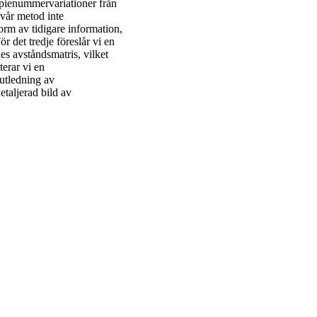
kopienummervariationer från
 vår metod inte
orm av tidigare information,
r det tredje föreslår vi en
s avståndsmatris, vilket
terar vi en
utledning av
etaljerad bild av