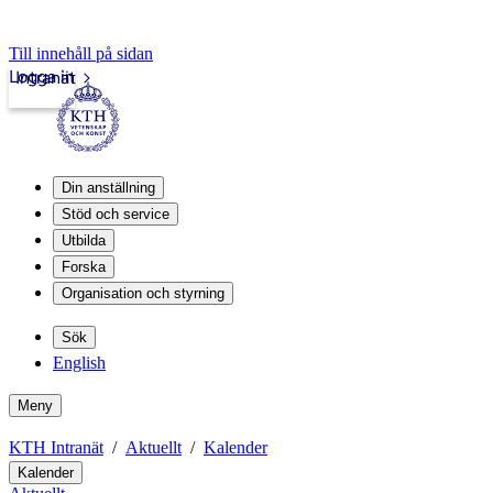
Till innehåll på sidan
Logga in
Intranät
Din anställning
Stöd och service
Utbilda
Forska
Organisation och styrning
Sök
English
Meny
KTH Intranät
Aktuellt
Kalender
Kalender