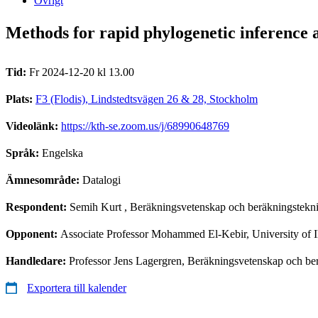
Övrigt
Methods for rapid phylogenetic inference 
Tid:
Fr 2024-12-20 kl 13.00
Plats:
F3 (Flodis), Lindstedtsvägen 26 & 28, Stockholm
Videolänk:
https://kth-se.zoom.us/j/68990648769
Språk:
Engelska
Ämnesområde:
Datalogi
Respondent:
Semih Kurt
, Beräkningsvetenskap och beräkningstekni
Opponent:
Associate Professor Mohammed El-Kebir, University of I
Handledare:
Professor Jens Lagergren, Beräkningsvetenskap och ber
Exportera till kalender