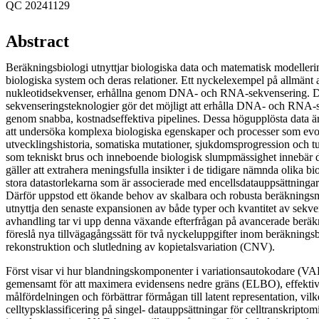
QC 20241129
Abstract
Beräkningsbiologi utnyttjar biologiska data och matematisk modellering 
biologiska system och deras relationer. Ett nyckelexempel på allmänt 
nukleotidsekvenser, erhållna genom DNA- och RNA-sekvensering. D
sekvenseringsteknologier gör det möjligt att erhålla DNA- och RNA-s
genom snabba, kostnadseffektiva pipelines. Dessa högupplösta data är
att undersöka komplexa biologiska egenskaper och processer som evo
utvecklingshistoria, somatiska mutationer, sjukdomsprogression och t
som tekniskt brus och inneboende biologisk slumpmässighet innebär 
gäller att extrahera meningsfulla insikter i de tidigare nämnda olika 
stora datastorlekarna som är associerade med encellsdatauppsättningar 
Därför uppstod ett ökande behov av skalbara och robusta beräkningsmet
utnyttja den senaste expansionen av både typer och kvantitet av sekve
avhandling tar vi upp denna växande efterfrågan på avancerade berä
föreslå nya tillvägagångssätt för två nyckeluppgifter inom beräkningsb
rekonstruktion och slutledning av kopietalsvariation (CNV).
Först visar vi hur blandningskomponenter i variationsautokodare (VAE
gemensamt för att maximera evidensens nedre gräns (ELBO), effektiv
målfördelningen och förbättrar förmågan till latent representation, vilke
celltypsklassificering på singel- datauppsättningar för celltranskriptom