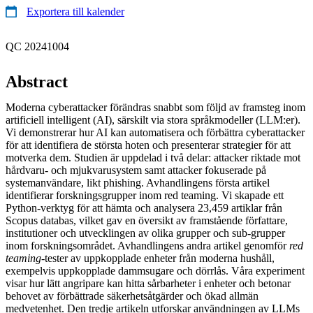
Exportera till kalender
QC 20241004
Abstract
Moderna cyberattacker förändras snabbt som följd av framsteg inom
artificiell intelligent (AI), särskilt via stora språkmodeller (LLM:er).
Vi demonstrerar hur AI kan automatisera och förbättra cyberattacker
för att identifiera de största hoten och presenterar strategier för att
motverka dem. Studien är uppdelad i två delar: attacker riktade mot
hårdvaru- och mjukvarusystem samt attacker fokuserade på
systemanvändare, likt phishing. Avhandlingens första artikel
identifierar forskningsgrupper inom red teaming. Vi skapade ett
Python-verktyg för att hämta och analysera 23,459 artiklar från
Scopus databas, vilket gav en översikt av framstående författare,
institutioner och utvecklingen av olika grupper och sub-grupper
inom forskningsområdet. Avhandlingens andra artikel genomför
red
teaming
-tester av uppkopplade enheter från moderna hushåll,
exempelvis uppkopplade dammsugare och dörrlås. Våra experiment
visar hur lätt angripare kan hitta sårbarheter i enheter och betonar
behovet av förbättrade säkerhetsåtgärder och ökad allmän
medvetenhet. Den tredje artikeln utforskar användningen av LLMs