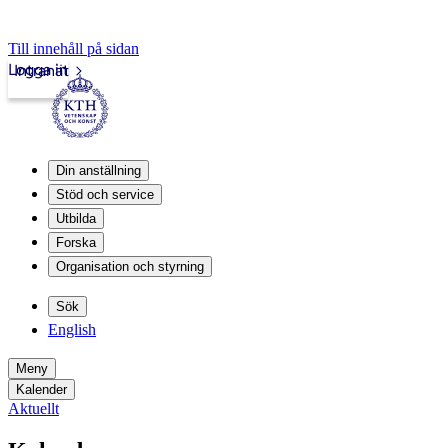
Till innehåll på sidan
Logga in
Intranät
Din anställning
Stöd och service
Utbilda
Forska
Organisation och styrning
Sök
English
Meny
Kalender
Aktuellt