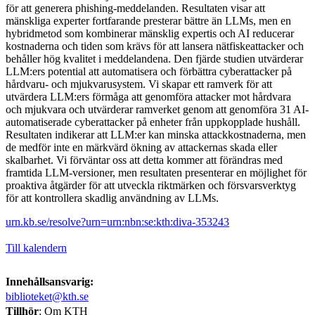
för att generera phishing-meddelanden. Resultaten visar att
mänskliga experter fortfarande presterar bättre än LLMs, men en
hybridmetod som kombinerar mänsklig expertis och AI reducerar
kostnaderna och tiden som krävs för att lansera nätfiskeattacker och
behåller hög kvalitet i meddelandena. Den fjärde studien utvärderar
LLM:ers potential att automatisera och förbättra cyberattacker på
hårdvaru- och mjukvarusystem. Vi skapar ett ramverk för att
utvärdera LLM:ers förmåga att genomföra attacker mot hårdvara
och mjukvara och utvärderar ramverket genom att genomföra 31 AI-
automatiserade cyberattacker på enheter från uppkopplade hushåll.
Resultaten indikerar att LLM:er kan minska attackkostnaderna, men
de medför inte en märkvärd ökning av attackernas skada eller
skalbarhet. Vi förväntar oss att detta kommer att förändras med
framtida LLM-versioner, men resultaten presenterar en möjlighet för
proaktiva åtgärder för att utveckla riktmärken och försvarsverktyg
för att kontrollera skadlig användning av LLMs.
urn.kb.se/resolve?urn=urn:nbn:se:kth:diva-353243
Till kalendern
Innehållsansvarig:
biblioteket@kth.se
Tillhör
: Om KTH