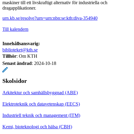
maskiner till ett livskraftigt alternativ för industriella och
dragapplikationer.
urn.kb.se/resolve?urn=urn:nbn:se:kth:diva-354940
Till kalendern
Innehållsansvarig:
biblioteket@kth.se
Tillhör
: Om KTH
Senast ändrad
:
2024-10-18
Skolsidor
Arkitektur och samhällsbyggnad (ABE)
Elektroteknik och datavetenskap (EECS)
Industriell teknik och management (ITM)
Kemi, bioteknologi och hälsa (CBH)