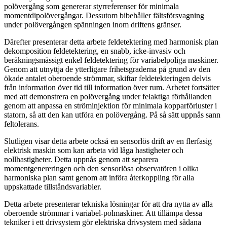
polövergång som genererar styrreferenser för minimala
momentdipolövergångar. Dessutom bibehåller fältsförsvagning
under polövergången spänningen inom driftens gränser.
Därefter presenterar detta arbete feldetektering med harmonisk plan
dekomposition feldetektering, en snabb, icke-invasiv och
beräkningsmässigt enkel feldetektering för variabelpoliga maskiner.
Genom att utnyttja de ytterligare frihetsgraderna på grund av den
ökade antalet oberoende strömmar, skiftar feldetekteringen delvis
från information över tid till information över rum. Arbetet fortsätter
med att demonstrera en polövergång under felaktiga förhållanden
genom att anpassa en ströminjektion för minimala kopparförluster i
statorn, så att den kan utföra en polövergång. På så sätt uppnås sann
feltolerans.
Slutligen visar detta arbete också en sensorlös drift av en flerfasig
elektrisk maskin som kan arbeta vid låga hastigheter och
nollhastigheter. Detta uppnås genom att separera
momentgenereringen och den sensorlösa observatören i olika
harmoniska plan samt genom att införa återkoppling för alla
uppskattade tillståndsvariabler.
Detta arbete presenterar tekniska lösningar för att dra nytta av alla
oberoende strömmar i variabel-polmaskiner. Att tillämpa dessa
tekniker i ett drivsystem gör elektriska drivsystem med sådana