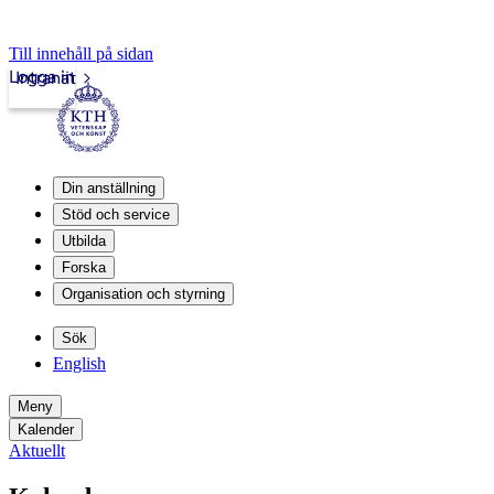
Till innehåll på sidan
Logga in
Intranät
Din anställning
Stöd och service
Utbilda
Forska
Organisation och styrning
Sök
English
Meny
Kalender
Aktuellt