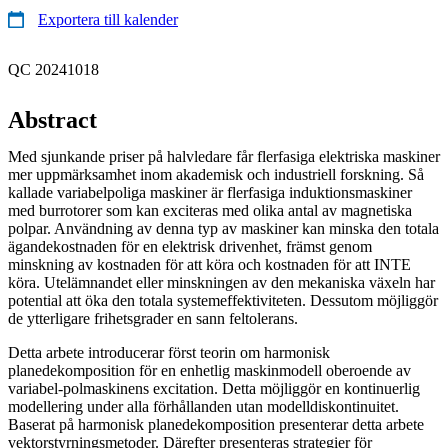
Exportera till kalender
QC 20241018
Abstract
Med sjunkande priser på halvledare får flerfasiga elektriska maskiner
mer uppmärksamhet inom akademisk och industriell forskning. Så
kallade variabelpoliga maskiner är flerfasiga induktionsmaskiner
med burrotorer som kan exciteras med olika antal av magnetiska
polpar. Användning av denna typ av maskiner kan minska den totala
ägandekostnaden för en elektrisk drivenhet, främst genom
minskning av kostnaden för att köra och kostnaden för att INTE
köra. Utelämnandet eller minskningen av den mekaniska växeln har
potential att öka den totala systemeffektiviteten. Dessutom möjliggör
de ytterligare frihetsgrader en sann feltolerans.
Detta arbete introducerar först teorin om harmonisk
planedekomposition för en enhetlig maskinmodell oberoende av
variabel-polmaskinens excitation. Detta möjliggör en kontinuerlig
modellering under alla förhållanden utan modelldiskontinuitet.
Baserat på harmonisk planedekomposition presenterar detta arbete
vektorstyrningsmetoder. Därefter presenteras strategier för