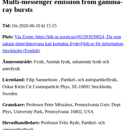
Multi-messenger emission from gamma-
ray bursts
Tid:
On 2020-06-10 kl 15.15
Plats:
Via Zoom: https://kth-se.zoom.us/j/65393939824, Du som
saknar dator/datorvana kan kontakta fryde@kth.se för information,
Stockholm (English)
Ämnesområde:
Fysik, Atomär fysik, subatomär fysik och
astrofysik
Licentiand:
Filip Samuelsson
, Partikel- och astropartikelfysik,
Oskar Klein Ctr Cosmoparticle Phys, SE-10691 Stockholm,
Sweden.
Granskare:
Professor Peter Mészáros, Pennsylvania Univ, Dept
Phys, University Park, Pennsylvania 16802, USA
Huvudhandledare:
Professor Felix Ryde, Partikel- och
astropartikelfysik