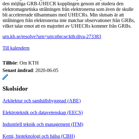
den möjliga GRB-UHECR kopplingen genom att studera den
elektromagnetiska strålningen från elektronerna som även de skulle
bli accelererade tillsammans med UHECRs. Min slutsats är att
strålningen från elektronerna inte matchar observationer från GRBs,
vilket talar emot att en majoritet av UHECRs kommer från GRBs.
urn.kb.se/resolve?urn=urn:nbn:se:kth:diva-273383
Till kalendern
Tillhör
: Om KTH
Senast ändrad
:
2020-06-05
Skolsidor
Arkitektur och samhällsbyggnad (ABE)
Elektroteknik och datavetenskap (EECS)
Industriell teknik och management (ITM)
Kemi, bioteknologi och hälsa (CBH)