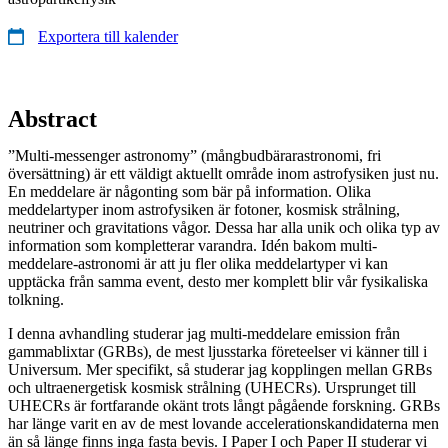
Exportera till kalender
Abstract
”Multi-messenger astronomy” (mångbudbärarastronomi, fri
översättning) är ett väldigt aktuellt område inom astrofysiken just nu.
En meddelare är någonting som bär på information. Olika
meddelartyper inom astrofysiken är fotoner, kosmisk strålning,
neutriner och gravitations vågor. Dessa har alla unik och olika typ av
information som kompletterar varandra. Idén bakom multi-
meddelare-astronomi är att ju fler olika meddelartyper vi kan
upptäcka från samma event, desto mer komplett blir vår fysikaliska
tolkning.
I denna avhandling studerar jag multi-meddelare emission från
gammablixtar (GRBs), de mest ljusstarka företeelser vi känner till i
Universum. Mer specifikt, så studerar jag kopplingen mellan GRBs
och ultraenergetisk kosmisk strålning (UHECRs). Ursprunget till
UHECRs är fortfarande okänt trots långt pågående forskning. GRBs
har länge varit en av de mest lovande accelerationskandidaterna men
än så länge finns inga fasta bevis. I Paper I och Paper II studerar vi