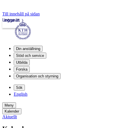
Till innehåll på sidan
Logga in
Intranät
Din anställning
Stöd och service
Utbilda
Forska
Organisation och styrning
Sök
English
Meny
Kalender
Aktuellt