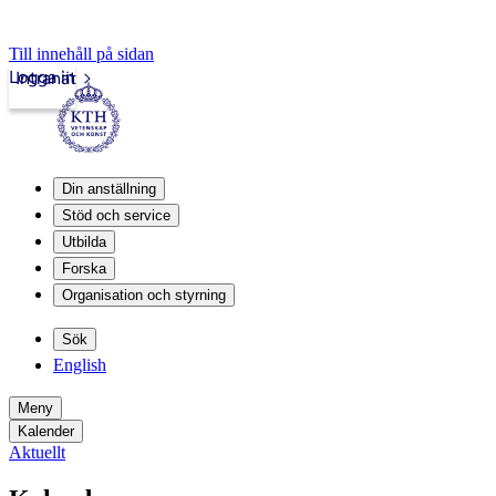
Till innehåll på sidan
Logga in
Intranät
Din anställning
Stöd och service
Utbilda
Forska
Organisation och styrning
Sök
English
Meny
Kalender
Aktuellt