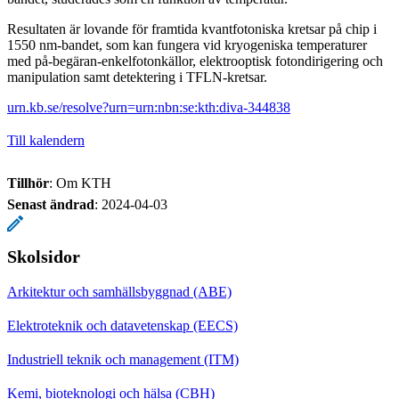
Resultaten är lovande för framtida kvantfotoniska kretsar på chip i
1550 nm-bandet, som kan fungera vid kryogeniska temperaturer
med på-begäran-enkelfotonkällor, elektrooptisk fotondirigering och
manipulation samt detektering i TFLN-kretsar.
urn.kb.se/resolve?urn=urn:nbn:se:kth:diva-344838
Till kalendern
Tillhör
: Om KTH
Senast ändrad
:
2024-04-03
Skolsidor
Arkitektur och samhällsbyggnad (ABE)
Elektroteknik och datavetenskap (EECS)
Industriell teknik och management (ITM)
Kemi, bioteknologi och hälsa (CBH)