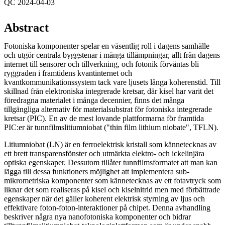
QC 2024-04-03
Abstract
Fotoniska komponenter spelar en väsentlig roll i dagens samhälle
och utgör centrala byggstenar i många tillämpningar, allt från dagens
internet till sensorer och tillverkning, och fotonik förväntas bli
ryggraden i framtidens kvantinternet och
kvantkommunikationssystem tack vare ljusets långa koherenstid. Till
skillnad från elektroniska integrerade kretsar, där kisel har varit det
föredragna materialet i många decennier, finns det många
tillgängliga alternativ för materialsubstrat för fotoniska integrerade
kretsar (PIC). En av de mest lovande plattformarna för framtida
PIC:er är tunnfilmslitiumniobat ("thin film lithium niobate", TFLN).
Litiumniobat (LN) är en ferroelektrisk kristall som kännetecknas av
ett brett transparensfönster och utmärkta elektro- och ickelinjära
optiska egenskaper. Dessutom tillåter tunnfilmsformatet att man kan
lägga till dessa funktioners möjlighet att implementera sub-
mikrometriska komponenter som kännetecknas av ett fotavtryck som
liknar det som realiseras på kisel och kiselnitrid men med förbättrade
egenskaper när det gäller koherent elektrisk styrning av ljus och
effektivare foton-foton-interaktioner på chipet. Denna avhandling
beskriver några nya nanofotoniska komponenter och bidrar