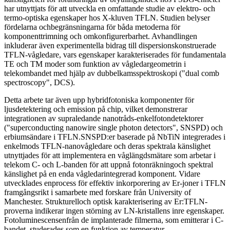
har utnyttjats för att utveckla en omfattande studie av elektro- och
termo-optiska egenskaper hos X-kluven TFLN. Studien belyser
fördelarna ochbegränsningarna för båda metoderna för
komponenttrimning och omkonfigurerbarhet. Avhandlingen
inkluderar även experimentella bidrag till dispersionskonstruerade
TFLN-vågledare, vars egenskaper karakteriserades för fundamentala
TE och TM moder som funktion av vågledargeometrin i
telekombandet med hjälp av dubbelkamsspektroskopi ("dual comb
spectroscopy", DCS).
Detta arbete tar även upp hybridfotoniska komponenter för
ljusdetektering och emission på chip, vilket demonstrerar
integrationen av supraledande nanotråds-enkelfotondetektorer
("superconducting nanowire single photon detectors", SNSPD) och
erbiumsändare i TFLN.SNSPD:er baserade på NbTiN integrerades i
enkelmods TFLN-nanovågledare och deras spektrala känslighet
utnyttjades för att implementera en våglängdsmätare som arbetar i
telekom C- och L-banden för att uppnå fotonräkningoch spektral
känslighet på en enda vågledarintegrerad komponent. Vidare
utvecklades enprocess för effektiv inkorporering av Er-joner i TFLN
framgångsrikt i samarbete med forskare från University of
Manchester. Strukturelloch optisk karakterisering av Er:TFLN-
proverna indikerar ingen störning av LN-kristallens inre egenskaper.
Fotoluminescensenfrån de implanterade filmerna, som emitterar i C-
bandet, studerades som en funktion av temperatur.