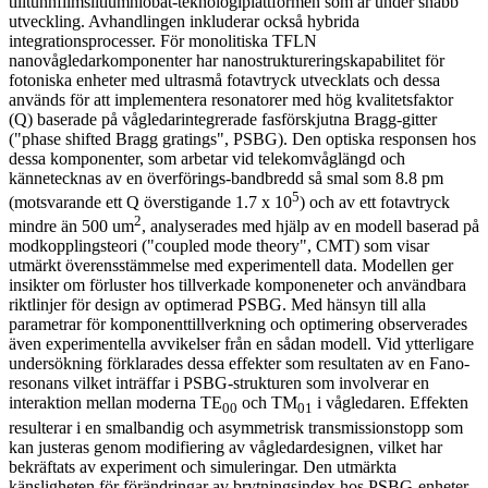
tilltunnfilmslitiumniobat-teknologiplattformen som är under snabb
utveckling. Avhandlingen inkluderar också hybrida
integrationsprocesser. För monolitiska TFLN
nanovågledarkomponenter har nanostruktureringskapabilitet för
fotoniska enheter med ultrasmå fotavtryck utvecklats och dessa
används för att implementera resonatorer med hög kvalitetsfaktor
(Q) baserade på vågledarintegrerade fasförskjutna Bragg-gitter
("phase shifted Bragg gratings", PSBG). Den optiska responsen hos
dessa komponenter, som arbetar vid telekomvåglängd och
kännetecknas av en överförings-bandbredd så smal som 8.8 pm
5
(motsvarande ett Q överstigande 1.7 x 10
) och av ett fotavtryck
2
mindre än 500 um
, analyserades med hjälp av en modell baserad på
modkopplingsteori ("coupled mode theory", CMT) som visar
utmärkt överensstämmelse med experimentell data. Modellen ger
insikter om förluster hos tillverkade komponeneter och användbara
riktlinjer för design av optimerad PSBG. Med hänsyn till alla
parametrar för komponenttillverkning och optimering observerades
även experimentella avvikelser från en sådan modell. Vid ytterligare
undersökning förklarades dessa effekter som resultaten av en Fano-
resonans vilket inträffar i PSBG-strukturen som involverar en
interaktion mellan moderna TE
och TM
i vågledaren. Effekten
00
01
resulterar i en smalbandig och asymmetrisk transmissionstopp som
kan justeras genom modifiering av vågledardesignen, vilket har
bekräftats av experiment och simuleringar. Den utmärkta
känsligheten för förändringar av brytningsindex hos PSBG-enheter