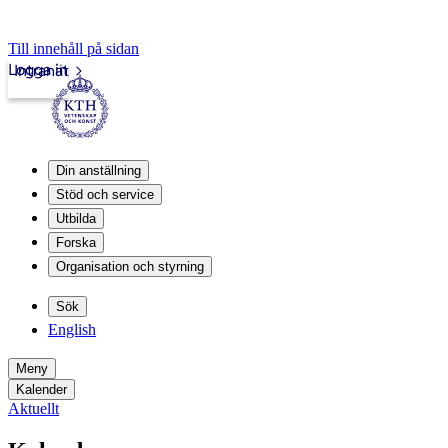
Till innehåll på sidan
Logga in
Intranät
Din anställning
Stöd och service
Utbilda
Forska
Organisation och styrning
Sök
English
Meny
Kalender
Aktuellt