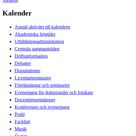
Aktuellt
Kalender
Anmäl aktivitet till kalendern
Akademiska högtider
Utbildningsadministration
Centrala sammanträden
Driftsinformation
Debatter
Disputationer
Licentiatseminarier
Föreläsningar och seminarier
Evenemang för doktorander och forskare
Docentpresentationer
Konferenser och evenemang
Podd
Fackligt
Musik