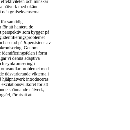
 effektiviteten och minskar
era nätverk med okänd
t och grafsekvenserna.
 för samtidig
 för att hantera de
ytt perspektiv som bygger på
giidentifieringsproblemet
m baserad på δ-persistens av
synkronisering. Genom
 identifieringsfelen i form
dgar vi denna adaptiva
och synkronisering i
d omvandlar problemet med
de tidsvarierande vikterna i
 hjälpnätverk introduceras
excitationsvillkoret för att
lande spännande nätverk,
sfel, förutsatt att