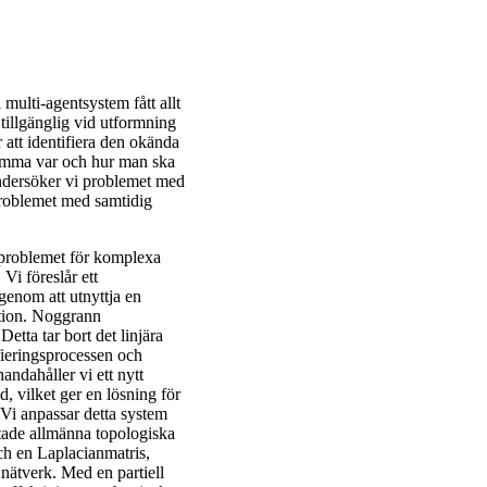
multi-agentsystem fått allt
tillgänglig vid utformning
 att identifiera den okända
tämma var och hur man ska
undersöker vi problemet med
problemet med samtidig
gsproblemet för komplexa
i föreslår ett
genom att utnyttja en
tation. Noggrann
Detta tar bort det linjära
ifieringsprocessen och
andahåller vi ett nytt
, vilket ger en lösning för
 Vi anpassar detta system
iktade allmänna topologiska
ch en Laplacianmatris,
 nätverk. Med en partiell