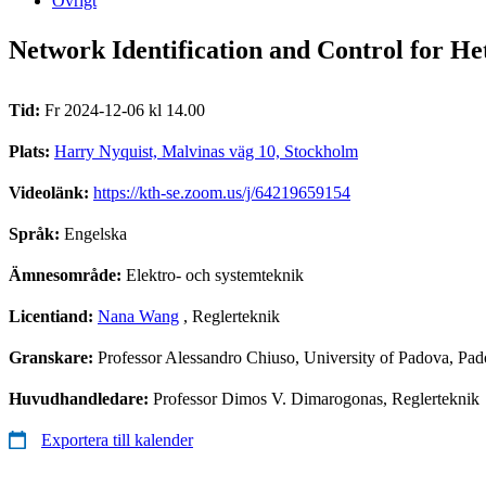
Övrigt
Network Identification and Control for H
Tid:
Fr 2024-12-06 kl 14.00
Plats:
Harry Nyquist, Malvinas väg 10, Stockholm
Videolänk:
https://kth-se.zoom.us/j/64219659154
Språk:
Engelska
Ämnesområde:
Elektro- och systemteknik
Licentiand:
Nana Wang
, Reglerteknik
Granskare:
Professor Alessandro Chiuso, University of Padova, Pado
Huvudhandledare:
Professor Dimos V. Dimarogonas, Reglerteknik
Exportera till kalender