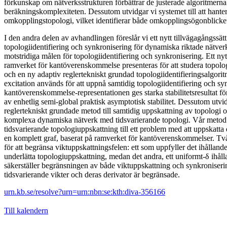
förkunskap om nätverksstrukturen förbättrar de justerade algoritmerna
beräkningskomplexiteten. Dessutom utvidgar vi systemet till att hant
omkopplingstopologi, vilket identifierar både omkopplingsögonblicke
I den andra delen av avhandlingen föreslår vi ett nytt tillvägagångssätt
topologiidentifiering och synkronisering för dynamiska riktade nätverk
motstridiga målen för topologiidentifiering och synkronisering. Ett n
ramverket för kantöverenskommelse presenteras för att studera topolo
och en ny adaptiv reglertekniskt grundad topologiidentifieringsalgorit
excitation används för att uppnå samtidig topologiidentifiering och 
kantöverenskommelse-representationen ges starka stabilitetsresultat för
av enhetlig semi-global praktisk asymptotisk stabilitet. Dessutom utvi
reglertekniskt grundade metod till samtidig uppskattning av topologi 
komplexa dynamiska nätverk med tidsvarierande topologi. Vår meto
tidsvarierande topologiuppskattning till ett problem med att uppskatta 
en komplett graf, baserat på ramverket för kantöverenskommelser. Två
för att begränsa viktuppskattningsfelen: ett som uppfyller det ihållande 
underlätta topologiuppskattning, medan det andra, ett uniformt-δ ihål
säkerställer begränsningen av både viktuppskattning och synkronisering
tidsvarierande vikter och deras derivator är begränsade.
urn.kb.se/resolve?urn=urn:nbn:se:kth:diva-356166
Till kalendern