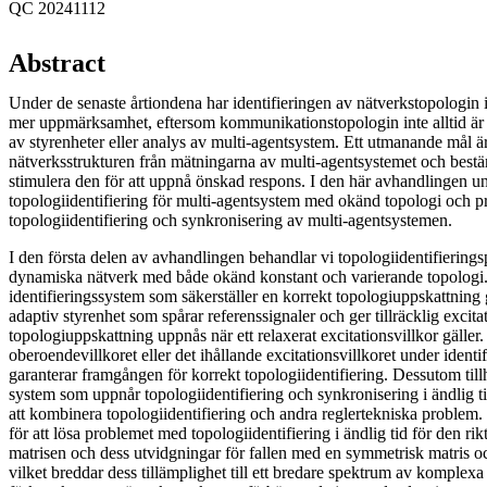
QC 20241112
Abstract
Under de senaste årtiondena har identifieringen av nätverkstopologin i 
mer uppmärksamhet, eftersom kommunikationstopologin inte alltid är 
av styrenheter eller analys av multi-agentsystem. Ett utmanande mål är
nätverksstrukturen från mätningarna av multi-agentsystemet och bes
stimulera den för att uppnå önskad respons. I den här avhandlingen 
topologiidentifiering för multi-agentsystem med okänd topologi och 
topologiidentifiering och synkronisering av multi-agentsystemen.
I den första delen av avhandlingen behandlar vi topologiidentifierin
dynamiska nätverk med både okänd konstant och varierande topologi. V
identifieringssystem som säkerställer en korrekt topologiuppskattning 
adaptiv styrenhet som spårar referenssignaler och ger tillräcklig exci
topologiuppskattning uppnås när ett relaxerat excitationsvillkor gäller. 
oberoendevillkoret eller det ihållande excitationsvillkoret under ident
garanterar framgången för korrekt topologiidentifiering. Dessutom tillh
system som uppnår topologiidentifiering och synkronisering i ändlig tid
att kombinera topologiidentifiering och andra reglertekniska problem.
för att lösa problemet med topologiidentifiering i ändlig tid för den r
matrisen och dess utvidgningar för fallen med en symmetrisk matris o
vilket breddar dess tillämplighet till ett bredare spektrum av komplexa