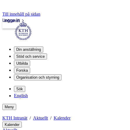
Till innehåll på sidan
Logga in
Intranät
Din anställning
Stöd och service
Utbilda
Forska
Organisation och styrning
Sök
English
Meny
KTH Intranät
Aktuellt
Kalender
Kalender