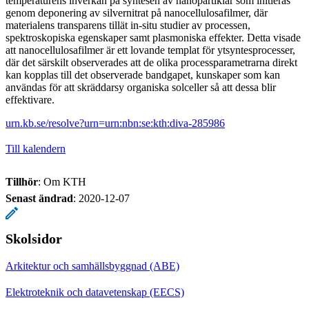
temperaturens inverkan på syntesen av nanopartiklar som initieras
genom deponering av silvernitrat på nanocellulosafilmer, där
materialens transparens tillät in-situ studier av processen,
spektroskopiska egenskaper samt plasmoniska effekter. Detta visade
att nanocellulosafilmer är ett lovande templat för ytsyntesprocesser,
där det särskilt observerades att de olika processparametrarna direkt
kan kopplas till det observerade bandgapet, kunskaper som kan
användas för att skräddarsy organiska solceller så att dessa blir
effektivare.
urn.kb.se/resolve?urn=urn:nbn:se:kth:diva-285986
Till kalendern
Tillhör
: Om KTH
Senast ändrad
:
2020-12-07
Skolsidor
Arkitektur och samhällsbyggnad (ABE)
Elektroteknik och datavetenskap (EECS)