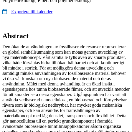
Polymerteknologi, Fiber- och polymerteknologi
Exportera till kalender
Abstract
Den ökande användningen av fossilbaserade resurser representerar
en global samhällsutmaning som kan mötas genom utveckling av
nya materialkoncept. Vårt samhälle fylls även av smarta produkter,
vilka både förväntas bidra till ökad hållbarhet och att kontinuerligt
bli mindre i storlek. För att möjliggöra denna utveckling och
samtidigt minska användningen av fossilbaserade material behöver
vi öka vår kunskap om nya biobaserade material och deras
användning. Målet med denna avhandling är en ökad insikt i
egenskaperna hos tunna biobaserade filmer, och att utveckla metoder
för att karakterisera dessa egenskaper. Utgångspunkten har varit att
använda vedbaserad nanocellulosa, en biobaserad och förnyelsebar
råvara som är biologiskt nedbrytbar, har mycket goda mekaniska
egenskaper, och kan användas för framställningen av
materialkoncept med låg densitet, transparens och flexibilitet. Detta
gör nanocellulosa till en perfekt grundkomponent i framtida
avancerade biobaserade tunnfilmsapplikationer såsom organiska
solceller, superkondensatorer eller sensorer, vilket möjliggörs genom