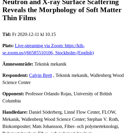
Neutron and X-ray Surface Scattering
Reveals the Morphology of Soft Matter
Thin Films
Tid:
Fr 2020-12-11 kl 10.15
Plats:
Live-streaming via Zoom: https://kth-
se.zoom.us/j/66585510106, Stockholm (English)
Ämnesområde:
Teknisk mekanik
Respondent:
Calvin Brett
, Teknisk mekanik, Wallenberg Wood
Science Center
Opponent:
Professor Orlando Rojas, University of British
Columbia
Handledare:
Daniel Söderberg, Linné Flow Center, FLOW,
Mekanik, Wallenberg Wood Science Center; Stephan V. Roth,
Biokompositer; Mats Johansson, Fiber- och polymerteknologi,