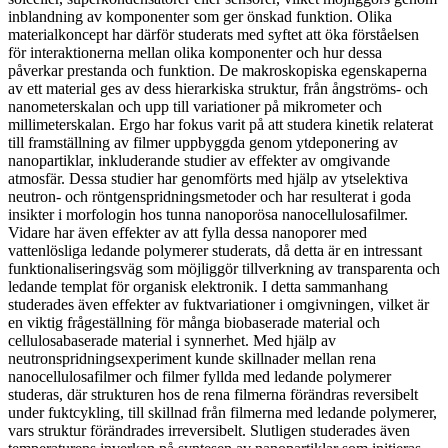
inblandning av komponenter som ger önskad funktion. Olika
materialkoncept har därför studerats med syftet att öka förståelsen
för interaktionerna mellan olika komponenter och hur dessa
påverkar prestanda och funktion. De makroskopiska egenskaperna
av ett material ges av dess hierarkiska struktur, från ångströms- och
nanometerskalan och upp till variationer på mikrometer och
millimeterskalan. Ergo har fokus varit på att studera kinetik relaterat
till framställning av filmer uppbyggda genom ytdeponering av
nanopartiklar, inkluderande studier av effekter av omgivande
atmosfär. Dessa studier har genomförts med hjälp av ytselektiva
neutron- och röntgenspridningsmetoder och har resulterat i goda
insikter i morfologin hos tunna nanoporösa nanocellulosafilmer.
Vidare har även effekter av att fylla dessa nanoporer med
vattenlösliga ledande polymerer studerats, då detta är en intressant
funktionaliseringsväg som möjliggör tillverkning av transparenta och
ledande templat för organisk elektronik. I detta sammanhang
studerades även effekter av fuktvariationer i omgivningen, vilket är
en viktig frågeställning för många biobaserade material och
cellulosabaserade material i synnerhet. Med hjälp av
neutronspridningsexperiment kunde skillnader mellan rena
nanocellulosafilmer och filmer fyllda med ledande polymerer
studeras, där strukturen hos de rena filmerna förändras reversibelt
under fuktcykling, till skillnad från filmerna med ledande polymerer,
vars struktur förändrades irreversibelt. Slutligen studerades även