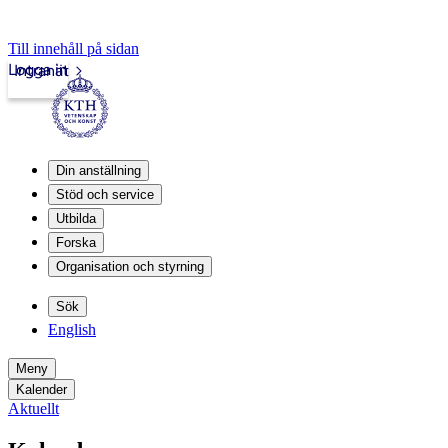
Till innehåll på sidan
Logga in
Intranät
Din anställning
Stöd och service
Utbilda
Forska
Organisation och styrning
Sök
English
Meny
Kalender
Aktuellt