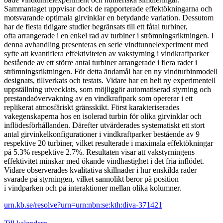
Sammantaget uppvisar dock de rapporterade effektökningarna och
motsvarande optimala girvinklar en betydande variation. Dessutom
har de flesta tidigare studier begränsats till ett fåtal turbiner,
ofta arrangerade i en enkel rad av turbiner i strömningsriktningen. I
denna avhandling presenteras en serie vindtunnelexperiment med
syfte att kvantifiera effektiviteten av vakstyrning i vindkraftparker
bestående av ett större antal turbiner arrangerade i flera rader i
strömningsriktningen. För detta ändamål har en ny vindturbinmodell
designats, tillverkats och testats. Vidare har en helt ny experimentell
uppställning utvecklats, som möjliggör automatiserad styrning och
prestandaövervakning av en vindkraftpark som opererar i ett
replikerat atmosfäriskt gränsskikt. Först karakteriserades
vakegenskaperna hos en isolerad turbin för olika girvinklar och
inflödesförhållanden. Därefter utvärderades systematiskt ett stort
antal girvinkelkonfigurationer i vindkraftparker bestående av 9
respektive 20 turbiner, vilket resulterade i maximala effektökningar
på 5.3% respektive 2.7%. Resultaten visar att vakstyrningens
effektivitet minskar med ökande vindhastighet i det fria inflödet.
Vidare observerades kvalitativa skillnader i hur enskilda rader
svarade på styrningen, vilket sannolikt beror på position
i vindparken och på interaktioner mellan olika kolumner.
urn.kb.se/resolve?urn=urn:nbn:se:kth:diva-371421