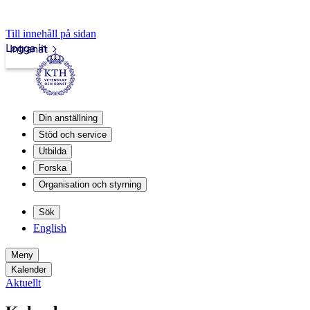
Till innehåll på sidan
Logga in
Intranät
Din anställning
Stöd och service
Utbilda
Forska
Organisation och styrning
Sök
English
Meny
Kalender
Aktuellt