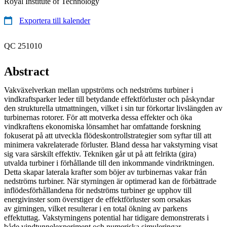
Royal Institute of Technology
Exportera till kalender
QC 251010
Abstract
Vakväxelverkan mellan uppströms och nedströms turbiner i
vindkraftsparker leder till betydande effektförluster och påskyndar
den strukturella utmattningen, vilket i sin tur förkortar livslängden av
turbinernas rotorer. För att motverka dessa effekter och öka
vindkraftens ekonomiska lönsamhet har omfattande forskning
fokuserat på att utveckla flödeskontrollstrategier som syftar till att
minimera vakrelaterade förluster. Bland dessa har vakstyrning visat
sig vara särskilt effektiv. Tekniken går ut på att felrikta (gira)
utvalda turbiner i förhållande till den inkommande vindriktningen.
Detta skapar laterala krafter som böjer av turbinernas vakar från
nedströms turbiner. När styrningen är optimerad kan de förbättrade
inflödesförhållandena för nedströms turbiner ge upphov till
energivinster som överstiger de effektförluster som orsakas
av girningen, vilket resulterar i en total ökning av parkens
effektuttag. Vakstyrningens potential har tidigare demonstrerats i
både vindtunnelexperiment och numeriska simuleringar.