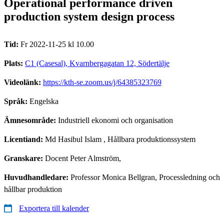
Operational performance driven
production system design process
Tid:
Fr 2022-11-25 kl 10.00
Plats:
C1 (Casesal), Kvarnbergagatan 12, Södertälje
Videolänk:
https://kth-se.zoom.us/j/64385323769
Språk:
Engelska
Ämnesområde:
Industriell ekonomi och organisation
Licentiand:
Md Hasibul Islam
, Hållbara produktionssystem
Granskare:
Docent Peter Almström,
Huvudhandledare:
Professor Monica Bellgran, Processledning och
hållbar produktion
Exportera till kalender