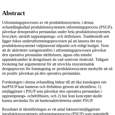
Abstract
Utformningsprocessen av ett produktionssystem, i denna
avhandlingkallad produktionssystemets utformningsprocess (PSUP),
påverkar denoperativa prestandan under hela produktionssystemets
livscykel, särskilt iupprampnings- och driftsfasen. Traditionellt sett
ligger fokus underutformningsprocessen på att lansera det nya
produktionssystemet vidplanerad tidpunkt och enligt budget. Trots
att de aktiviteter somgenomförs i utformningsprocessen påverkar
den operativa prestandan idriftsfasen, ägnas ofta mindre
uppmärksamhet åt designfasen än vad somvore önskvärt. Tidigare
forskning har argumenterat för att utveckla ensystematisk
designprocess för framtagning av produktionssystem medsyfte att nå
en positiv påverkan på den operativa prestandan.
Forskningen i denna avhandling bidrar till att öka kunskapen om
hurPSUP kan hanteras och förbättras genom att identifiera: 1)
möjliggörare i PSUP som påverkar den operativa prestandan i
upprampnings- ochdriftfasen, och 2) hur lean konceptet skulle
kunna användas för att hanteraaktiviteterna under PSUP.
Resultatet är identifieringen av ett antal faktorer/möjliggörare
iproduktionssystemets utformningsprocess (PSUP) som potentiellt