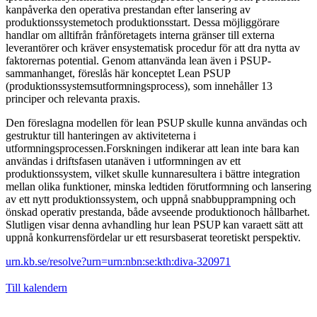
kanpåverka den operativa prestandan efter lansering av
produktionssystemetoch produktionsstart. Dessa möjliggörare
handlar om alltifrån frånföretagets interna gränser till externa
leverantörer och kräver ensystematisk procedur för att dra nytta av
faktorernas potential. Genom attanvända lean även i PSUP-
sammanhanget, föreslås här konceptet Lean PSUP
(produktionssystemsutformningsprocess), som innehåller 13
principer och relevanta praxis.
Den föreslagna modellen för lean PSUP skulle kunna användas och
gestruktur till hanteringen av aktiviteterna i
utformningsprocessen.Forskningen indikerar att lean inte bara kan
användas i driftsfasen utanäven i utformningen av ett
produktionssystem, vilket skulle kunnaresultera i bättre integration
mellan olika funktioner, minska ledtiden förutformning och lansering
av ett nytt produktionssystem, och uppnå snabbupprampning och
önskad operativ prestanda, både avseende produktionoch hållbarhet.
Slutligen visar denna avhandling hur lean PSUP kan varaett sätt att
uppnå konkurrensfördelar ur ett resursbaserat teoretiskt perspektiv.
urn.kb.se/resolve?urn=urn:nbn:se:kth:diva-320971
Till kalendern