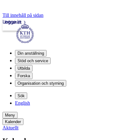
Till innehåll på sidan
Logga in
Intranät
Din anställning
Stöd och service
Utbilda
Forska
Organisation och styrning
Sök
English
Meny
Kalender
Aktuellt