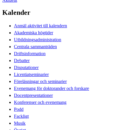
Aktuellt
Kalender
Anmäl aktivitet till kalendern
Akademiska högtider
Utbildningsadministration
Centrala sammanträden
Driftsinformation
Debatter
Disputationer
Licentiatseminarier
Föreläsningar och seminarier
Evenemang för doktorander och forskare
Docentpresentationer
Konferenser och evenemang
Podd
Fackligt
Musik