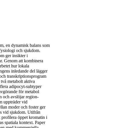
ism, en dynamisk balans som
 fysiologi och sjukdom.
 ger insikter i
gar. Genom att kombinera
rbetet hur lokala
ngens inledande del lägger
 och transkriptionsprogram
 två metabolt aktiva
 flera adipocyt-subtyper
 avgörande för metabol
n och avslöjar region-
m uppträder vid
ellan moder och foster ger
as vid sjukdom. Utifrån
 profilera öppet kromatin i
s spatiala kontext. Paper
 den med kommersiella