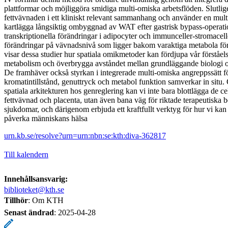
plattformar och möjliggöra smidiga multi-omiska arbetsflöden. Slutlig
fettvävnaden i ett kliniskt relevant sammanhang och använder en multi-
kartlägga långsiktig ombyggnad av WAT efter gastrisk bypass-operat
transkriptionella förändringar i adipocyter och immunceller-stromacell
förändringar på vävnadsnivå som ligger bakom varaktiga metabola fö
visar dessa studier hur spatiala omikmetoder kan fördjupa vår förståel
metabolism och överbrygga avståndet mellan grundläggande biologi oc
De framhäver också styrkan i integrerade multi-omiska angreppssätt fö
kromatintillstånd, genuttryck och metabol funktion samverkar in situ
spatiala arkitekturen hos genreglering kan vi inte bara blottlägga de ce
fettvävnad och placenta, utan även bana väg för riktade terapeutiska 
sjukdomar, och därigenom erbjuda ett kraftfullt verktyg för hur vi kan
påverka människans hälsa
urn.kb.se/resolve?urn=urn:nbn:se:kth:diva-362817
Till kalendern
Innehållsansvarig:
biblioteket@kth.se
Tillhör
: Om KTH
Senast ändrad
:
2025-04-28