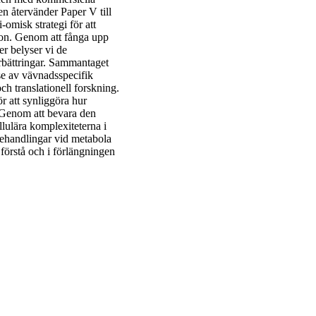
en återvänder Paper V till
omisk strategi för att
ion. Genom att fånga upp
er belyser vi de
rbättringar. Sammantaget
se av vävnadsspecifik
h translationell forskning.
r att synliggöra hur
. Genom att bevara den
llulära komplexiteterna i
behandlingar vid metabola
 förstå och i förlängningen