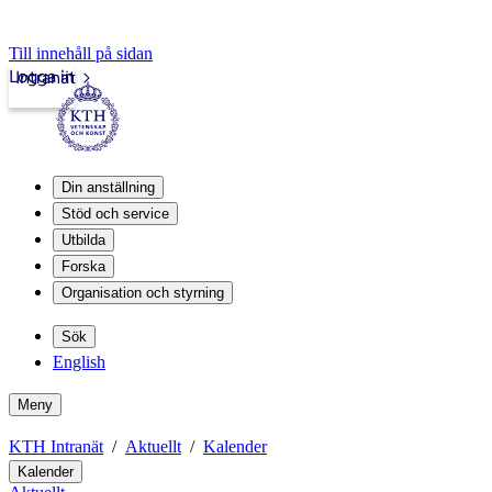
Till innehåll på sidan
Logga in
Intranät
Din anställning
Stöd och service
Utbilda
Forska
Organisation och styrning
Sök
English
Meny
KTH Intranät
Aktuellt
Kalender
Kalender