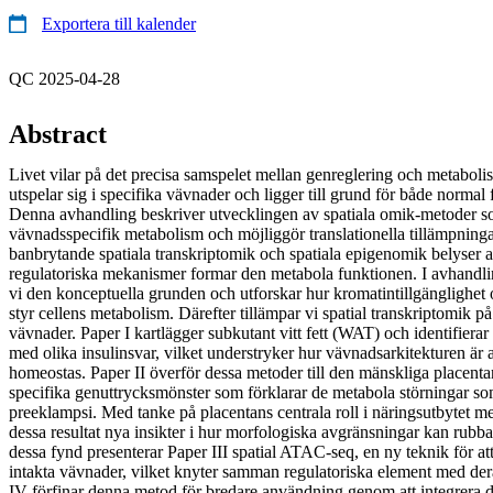
Exportera till kalender
QC 2025-04-28
Abstract
Livet vilar på det precisa samspelet mellan genreglering och metabol
utspelar sig i specifika vävnader och ligger till grund för både normal
Denna avhandling beskriver utvecklingen av spatiala omik-metoder som
vävnadsspecifik metabolism och möjliggör translationella tillämpnin
banbrytande spatiala transkriptomik och spatiala epigenomik belyser a
regulatoriska mekanismer formar den metabola funktionen. I avhandli
vi den konceptuella grunden och utforskar hur kromatintillgänglighet
styr cellens metabolism. Därefter tillämpar vi spatial transkriptomik på
vävnader. Paper I kartlägger subkutant vitt fett (WAT) och identifierar
med olika insulinsvar, vilket understryker hur vävnadsarkitekturen är
homeostas. Paper II överför dessa metoder till den mänskliga placenta
specifika genuttrycksmönster som förklarar de metabola störningar so
preeklampsi. Med tanke på placentans centrala roll i näringsutbytet m
dessa resultat nya insikter i hur morfologiska avgränsningar kan rubb
dessa fynd presenterar Paper III spatial ATAC-seq, en ny teknik för att
intakta vävnader, vilket knyter samman regulatoriska element med dera
IV förfinar denna metod för bredare användning genom att integrera