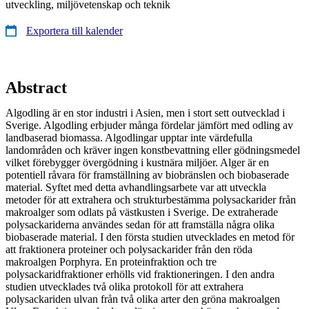
utveckling, miljövetenskap och teknik
Exportera till kalender
Abstract
Algodling är en stor industri i Asien, men i stort sett outvecklad i
Sverige. Algodling erbjuder många fördelar jämfört med odling av
landbaserad biomassa. Algodlingar upptar inte värdefulla
landområden och kräver ingen konstbevattning eller gödningsmedel
vilket förebygger övergödning i kustnära miljöer. Alger är en
potentiell råvara för framställning av biobränslen och biobaserade
material. Syftet med detta avhandlingsarbete var att utveckla
metoder för att extrahera och strukturbestämma polysackarider från
makroalger som odlats på västkusten i Sverige. De extraherade
polysackariderna användes sedan för att framställa några olika
biobaserade material. I den första studien utvecklades en metod för
att fraktionera proteiner och polysackarider från den röda
makroalgen Porphyra. En proteinfraktion och tre
polysackaridfraktioner erhölls vid fraktioneringen. I den andra
studien utvecklades två olika protokoll för att extrahera
polysackariden ulvan från två olika arter den gröna makroalgen