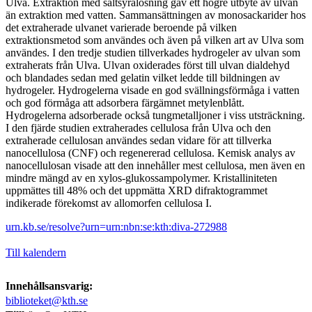
Ulva. Extraktion med saltsyralösning gav ett högre utbyte av ulvan
än extraktion med vatten. Sammansättningen av monosackarider hos
det extraherade ulvanet varierade beroende på vilken
extraktionsmetod som användes och även på vilken art av Ulva som
användes. I den tredje studien tillverkades hydrogeler av ulvan som
extraherats från Ulva. Ulvan oxiderades först till ulvan dialdehyd
och blandades sedan med gelatin vilket ledde till bildningen av
hydrogeler. Hydrogelerna visade en god svällningsförmåga i vatten
och god förmåga att adsorbera färgämnet metylenblått.
Hydrogelerna adsorberade också tungmetalljoner i viss utsträckning.
I den fjärde studien extraherades cellulosa från Ulva och den
extraherade cellulosan användes sedan vidare för att tillverka
nanocellulosa (CNF) och regenererad cellulosa. Kemisk analys av
nanocellulosan visade att den innehåller mest cellulosa, men även en
mindre mängd av en xylos-glukossampolymer. Kristalliniteten
uppmättes till 48% och det uppmätta XRD difraktogrammet
indikerade förekomst av allomorfen cellulosa I.
urn.kb.se/resolve?urn=urn:nbn:se:kth:diva-272988
Till kalendern
Innehållsansvarig:
biblioteket@kth.se