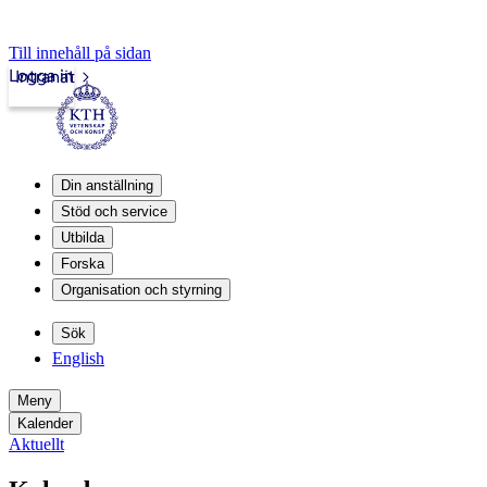
Till innehåll på sidan
Logga in
Intranät
Din anställning
Stöd och service
Utbilda
Forska
Organisation och styrning
Sök
English
Meny
Kalender
Aktuellt