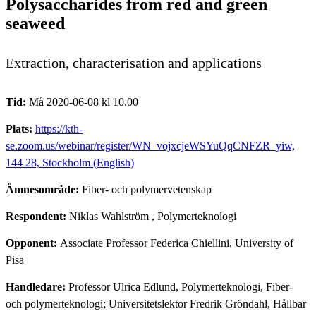
Polysaccharides from red and green
seaweed
Extraction, characterisation and applications
Tid:
Må 2020-06-08 kl 10.00
Plats:
https://kth-
se.zoom.us/webinar/register/WN_vojxcjeWSYuQqCNFZR_yiw,
144 28, Stockholm (English)
Ämnesområde:
Fiber- och polymervetenskap
Respondent:
Niklas Wahlström
, Polymerteknologi
Opponent:
Associate Professor Federica Chiellini, University of
Pisa
Handledare:
Professor Ulrica Edlund, Polymerteknologi, Fiber-
och polymerteknologi; Universitetslektor Fredrik Gröndahl, Hållbar