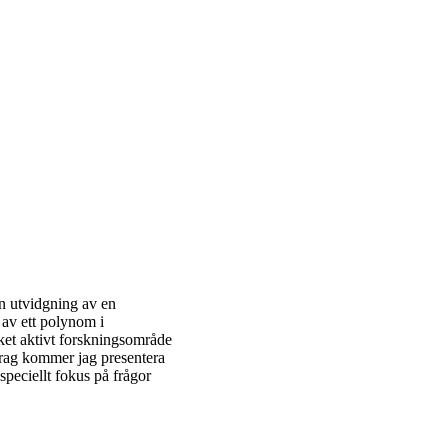
en utvidgning av en
s av ett polynom i
cket aktivt forskningsområde
drag kommer jag presentera
speciellt fokus på frågor