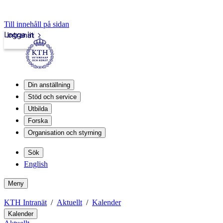
Till innehåll på sidan
Logga in
Intranät
Din anställning
Stöd och service
Utbilda
Forska
Organisation och styrning
Sök
English
Meny
KTH Intranät
Aktuellt
Kalender
Kalender