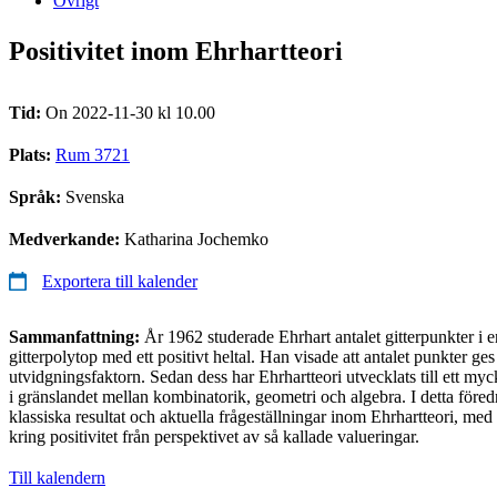
Övrigt
Positivitet inom Ehrhartteori
Tid:
On 2022-11-30 kl 10.00
Plats:
Rum 3721
Språk:
Svenska
Medverkande:
Katharina Jochemko
Exportera till kalender
Sammanfattning:
År 1962 studerade Ehrhart antalet gitterpunkter i 
gitterpolytop med ett positivt heltal. Han visade att antalet punkter ge
utvidgningsfaktorn. Sedan dess har Ehrhartteori utvecklats till ett my
i gränslandet mellan kombinatorik, geometri och algebra. I detta före
klassiska resultat och aktuella frågeställningar inom Ehrhartteori, med 
kring positivitet från perspektivet av så kallade valueringar.
Till kalendern