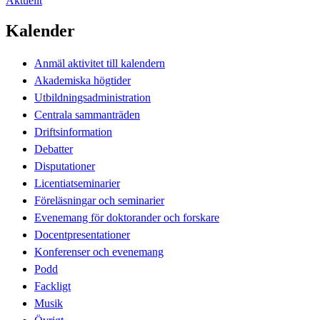
Aktuellt
Kalender
Anmäl aktivitet till kalendern
Akademiska högtider
Utbildningsadministration
Centrala sammanträden
Driftsinformation
Debatter
Disputationer
Licentiatseminarier
Föreläsningar och seminarier
Evenemang för doktorander och forskare
Docentpresentationer
Konferenser och evenemang
Podd
Fackligt
Musik