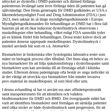
uttrycket av dystrofin i DMD-patienter och därmed förlänga
patienternas livslängd samt även förlänga tiden då patienten kan gå
självständigt. Den första genterapin för DMD godkändes av USA:s
läkemedelsmyndighet Food and Drug Administration (FDA) i juni
2023, men saknar än så länge myndighetsgodkännande i Europa.
Myndighetsgodkännanden för behandlingar av DMD har i flera fall
baserats på att ett ökat inducerat dystrofinuttryck observerats i
muskelbiopsier efter behandling, vilket enligt FDA sannolikt tyder
på en klinisk fördel från behandlingen. Dessa tester kräver dock att
patienten donerar upprepade muskelbiopsier. Dystrofinuttryck i
muskel används här som en s.k.
biomarkör
.
Biomarkörer är biokemiska eller fysiologiska laborativa tester som
mäter en biologisk process eller tillstånd. Det finns idag ett behov av
nya biomarkörer för att följa sjukdomsförlopp i dystrofinopatier samt
biomarkörer som kan användas till att förutsäga utfall i kliniska
studier. Eftersom denna patientgrupp ofta består av unga individer så
är det viktigt att utveckla nya biomarkörer från mindre invasiva
prov-material än muskelbiopsier, så som blod eller urin.
I denna avhandling så har vi använt oss utav affinitetsproteomik
samt masspektrometri för att identifiera och validera
blodbiomarkörer för DMD och BMD. Det övergripande målet har
varit att identifiera biomarkörer med förmågan att särskilja patienter
med olika nivåer av både dystrofinuttruck samt progression, för att