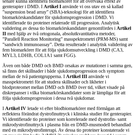
senare kunna identifiera biomarkörer för att övervaka effekt av
genterapier i DMD. I
Artikel I
använde vi oss utav en så kallad
”suspension bead array” (SBA)-teknologi för att identifiera
biomarkörskandidater för sjukdomsprogression i DMD. Vi
identifierade tio proteiner relaterade till progression. Analytisk
validering av dessa tio biomarkörskandidater genomfördes i
Artikel
II
med hjälp av två ortogonala, absolutkvantitativa metoder,
”Parallell Reaction Monitoring” masspektrometri (PRM-MS) samt
”sandwich immunoassay”. Detta resulterade i analytisk validering av
fem biomarkörer för att följa sjukdomsutveckling i DMD (CA3,
MYL3, LDHB, COL1A1 samt FGG).
Även om både DMD och BMD orsakas av mutationer i samma gen,
så finns det skillnader i både sjukdomsprogression och symptom
mellan de två patientgrupperna. I
Artikel III
använde vi
masspektrometri för att studera skillnader och likheter i
blodproteomet mellan DMD och BMD över tid, vilket visade på
diskrepanser i vilka biomarkörskandidater som är lämpliga för att
följa sjukdomsprogression i dessa två sjukdomar.
I
Artikel IV
letade vi efter blodbiomarkörer med förmågan att
reflektera förändrat dystrofinuttryck i kliniska studier för genterapier.
Vi identifierade tio proteiner som korrelerade med dystrofin- samt
mikrodystrofinuttryck i plasma från en DMD-musmodell behandlad
med en mikrodystrofinterapi. Av dessa tio proteiner konstaterade vi