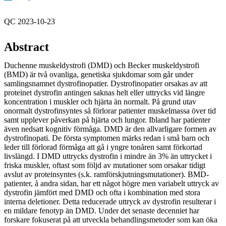
QC 2023-10-23
Abstract
Duchenne muskeldystrofi (DMD) och Becker muskeldystrofi
(BMD) är två ovanliga, genetiska sjukdomar som går under
samlingsnamnet dystrofinopatier. Dystrofinopatier orsakas av att
proteinet dystrofin antingen saknas helt eller uttrycks vid längre
koncentration i muskler och hjärta än normalt. På grund utav
onormalt dystrofinsyntes så förlorar patienter muskelmassa över tid
samt upplever påverkan på hjärta och lungor. Ibland har patienter
även nedsatt kognitiv förmåga. DMD är den allvarligare formen av
dystrofinopati. De första symptomen märks redan i små barn och
leder till förlorad förmåga att gå i yngre tonåren samt förkortad
livslängd. I DMD uttrycks dystrofin i mindre än 3% än uttrycket i
friska muskler, oftast som följd av mutationer som orsakar tidigt
avslut av proteinsyntes (s.k. ramförskjutningsmutationer). BMD-
patienter, å andra sidan, har ett något högre men variabelt uttryck av
dystrofin jämfört med DMD och ofta i kombination med stora
interna deletioner. Detta reducerade uttryck av dystrofin resulterar i
en mildare fenotyp än DMD. Under det senaste decenniet har
forskare fokuserat på att utveckla behandlingsmetoder som kan öka