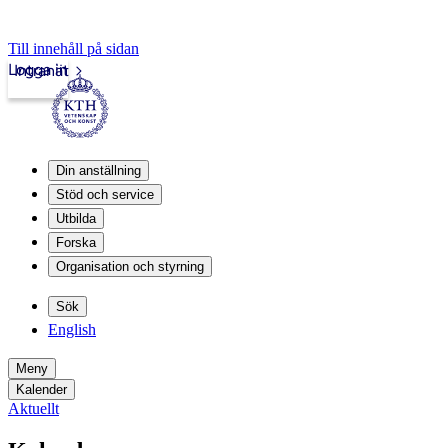
Till innehåll på sidan
Logga in
Intranät
Din anställning
Stöd och service
Utbilda
Forska
Organisation och styrning
Sök
English
Meny
Kalender
Aktuellt