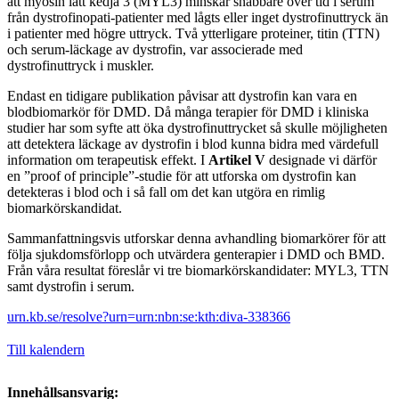
att myosin lätt kedja 3 (MYL3) minskar snabbare över tid i serum
från dystrofinopati-patienter med lågts eller inget dystrofinuttryck än
i patienter med högre uttryck. Två ytterligare proteiner, titin (TTN)
och serum-läckage av dystrofin, var associerade med
dystrofinuttryck i muskler.
Endast en tidigare publikation påvisar att dystrofin kan vara en
blodbiomarkör för DMD. Då många terapier för DMD i kliniska
studier har som syfte att öka dystrofinuttrycket så skulle möjligheten
att detektera läckage av dystrofin i blod kunna bidra med värdefull
information om terapeutisk effekt. I
Artikel V
designade vi därför
en ”proof of principle”-studie för att utforska om dystrofin kan
detekteras i blod och i så fall om det kan utgöra en rimlig
biomarkörskandidat.
Sammanfattningsvis utforskar denna avhandling biomarkörer för att
följa sjukdomsförlopp och utvärdera genterapier i DMD och BMD.
Från våra resultat föreslår vi tre biomarkörskandidater: MYL3, TTN
samt dystrofin i serum.
urn.kb.se/resolve?urn=urn:nbn:se:kth:diva-338366
Till kalendern
Innehållsansvarig: