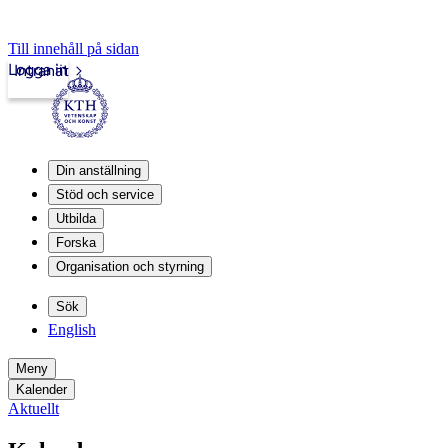
Till innehåll på sidan
Logga in
Intranät
Din anställning
Stöd och service
Utbilda
Forska
Organisation och styrning
Sök
English
Meny
Kalender
Aktuellt