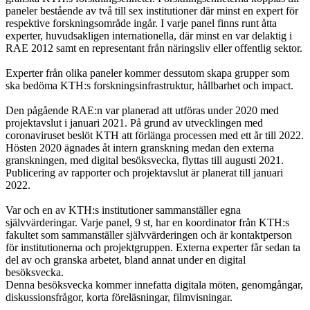
paneler bestående av två till sex institutioner där minst en expert för
respektive forskningsområde ingår. I varje panel finns runt åtta
experter, huvudsakligen internationella, där minst en var delaktig i
RAE 2012 samt en representant från näringsliv eller offentlig sektor.
Experter från olika paneler kommer dessutom skapa grupper som
ska bedöma KTH:s forskningsinfrastruktur, hållbarhet och impact.
Den pågående RAE:n var planerad att utföras under 2020 med
projektavslut i januari 2021. På grund av utvecklingen med
coronaviruset beslöt KTH att förlänga processen med ett år till 2022.
Hösten 2020 ägnades åt intern granskning medan den externa
granskningen, med digital besöksvecka, flyttas till augusti 2021.
Publicering av rapporter och projektavslut är planerat till januari
2022.
Var och en av KTH:s institutioner sammanställer egna
självvärderingar. Varje panel, 9 st, har en koordinator från KTH:s
fakultet som sammanställer självvärderingen och är kontaktperson
för institutionerna och projektgruppen. Externa experter får sedan ta
del av och granska arbetet, bland annat under en digital
besöksvecka.
Denna besöksvecka kommer innefatta digitala möten, genomgångar,
diskussionsfrågor, korta föreläsningar, filmvisningar.