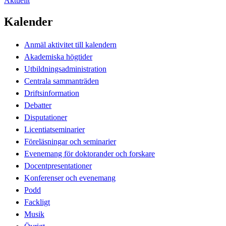
Aktuellt
Kalender
Anmäl aktivitet till kalendern
Akademiska högtider
Utbildningsadministration
Centrala sammanträden
Driftsinformation
Debatter
Disputationer
Licentiatseminarier
Föreläsningar och seminarier
Evenemang för doktorander och forskare
Docentpresentationer
Konferenser och evenemang
Podd
Fackligt
Musik