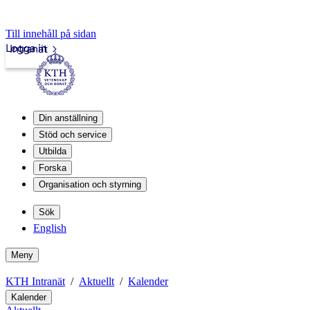
Till innehåll på sidan
Logga in
Intranät
Din anställning
Stöd och service
Utbilda
Forska
Organisation och styrning
Sök
English
Meny
KTH Intranät
Aktuellt
Kalender
Kalender