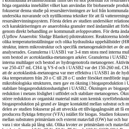
I kommunala avfallsströmmar finns det en stor potential för resursåte
höga organiska innehållet vilket kan användas för biobaserade produkt
fokuserar denna studie på resursåtervinningen av kol från kommunala
undersöka nuvarande och nytillkomna tekniker för att få vattenrenings
resursåtervinningssystem. Första delen av studien undersöker relatio
och karaktäriseringen av anaerobiska granuler med ändamålet att förb
genom direkt behandling av kommunalt avloppsvatten. För detta än
(Upflow Anaerobic Sludge Blanket) pilotreaktorer. Reaktorerna kördes
olika temperaturinställningar och olika hydrauliska uppehållstider (HR
struktur, intern mikrostruktur och specifik metanogenaktivitet av de a
analyserades. Granulerna i UASB1 var 3-4 mm stora med interna mult
som bestod av acetoklastika-metanogen arkéer. Granulerna i UASB2 v
interna multilager och bestod av hydrogenotrofa metanogener. Aktivi
var 250-437 mL CH4 /g VS·d och i UASB2 var det 150-260 mL CH4 /
att de acetoklastisk-metanogesa var mer effektiva i UASB1 än de hy
öka temperaturen från 20 o C till 28 o C under försöket medförde ing
mikrobiologiska strukturen, men gav en ökning i biogasproduktion 
stabilare biogasproduktionshastighet i UASB2. Ökningen av biogasp
reduktion i metans löslighet i utflödet och stabilare metanogenes. Ökn
större reduktion av organiskt material mätt som kemisk syreförbrukn
biogasproduktion på grund av längre kontakttid mellan substrat och 
delen av studien fokuserar på att utveckla ett tillvägagångssätt att få e
producera flyktiga fettsyror (VFA) istället för biogas. Studien fokuse
mellan substraten primärslam och externt matavfall (OW) har och hur
vara i stor skala på lång sikt. Olika kvoter av primärslam och matavfall