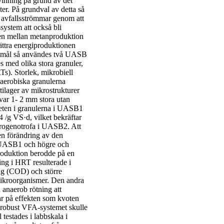
rvinning på grund av det
er. På grundval av detta så
 avfallsströmmar genom att
system att också bli
nen mellan metanproduktion
ättra energiproduktionen
damål så användes två UASB
 med olika stora granuler,
Ts). Storlek, mikrobiell
naerobiska granulerna
ilager av mikrostrukturer
ar 1- 2 mm stora utan
teten i granulerna i UASB1
g VS·d, vilket bekräftar
drogenotrofa i UASB2. Att
en förändring av den
i UASB1 och högre och
roduktion berodde på en
ing i HRT resulterade i
ing (COD) och större
mikroorganismer. Den andra
n anaerob rötning att
rar på effekten som kvoten
 robust VFA-systemet skulle
 testades i labbskala i