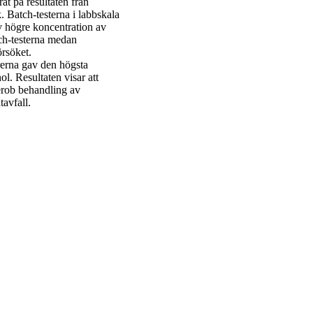
 på resultaten från
 Batch-testerna i labbskala
 högre koncentration av
ch-testerna medan
rsöket.
orerna gav den högsta
ol. Resultaten visar att
erob behandling av
avfall.