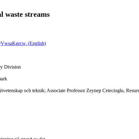
l waste streams
QVwsaKgrcw, (English)
y Division
mark
iljövetenskap och teknik; Associate Professor Zeynep Cetecioglu, Resur