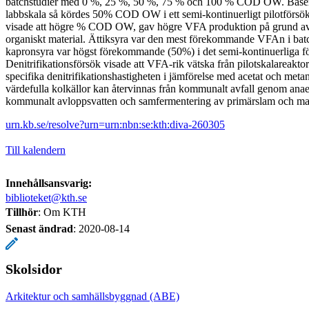
batchstudier med 0 %, 25 %, 50 %, 75 % och 100 % COD OW. Baserat
labbskala så kördes 50% COD OW i ett semi-kontinuerligt pilotförsök.
visade att högre % COD OW, gav högre VFA produktion på grund av
organiskt material. Ättiksyra var den mest förekommande VFAn i bat
kapronsyra var högst förekommande (50%) i det semi-kontinuerliga fö
Denitrifikationsförsök visade att VFA-rik vätska från pilotskalareakt
specifika denitrifikationshastigheten i jämförelse med acetat och metan
värdefulla kolkällor kan återvinnas från kommunalt avfall genom ana
kommunalt avloppsvatten och samfermentering av primärslam och mat
urn.kb.se/resolve?urn=urn:nbn:se:kth:diva-260305
Till kalendern
Innehållsansvarig:
biblioteket@kth.se
Tillhör
: Om KTH
Senast ändrad
:
2020-08-14
Skolsidor
Arkitektur och samhällsbyggnad (ABE)