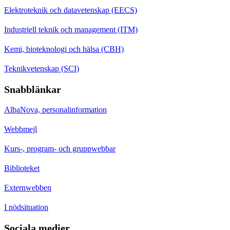
Elektroteknik och datavetenskap (EECS)
Industriell teknik och management (ITM)
Kemi, bioteknologi och hälsa (CBH)
Teknikvetenskap (SCI)
Snabblänkar
AlbaNova, personalinformation
Webbmejl
Kurs-, program- och gruppwebbar
Biblioteket
Externwebben
I nödsituation
Sociala medier