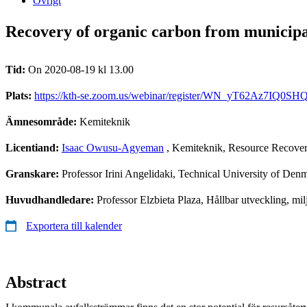
Övrigt
Recovery of organic carbon from municipa
Tid:
On 2020-08-19 kl 13.00
Plats:
https://kth-se.zoom.us/webinar/register/WN_yT62Az7IQ0SH
Ämnesområde:
Kemiteknik
Licentiand:
Isaac Owusu-Agyeman
, Kemiteknik, Resource Recover
Granskare:
Professor Irini Angelidaki, Technical University of Den
Huvudhandledare:
Professor Elzbieta Plaza, Hållbar utveckling, m
Exportera till kalender
Abstract