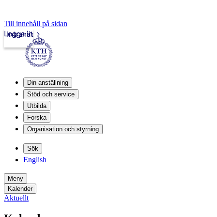
Till innehåll på sidan
Logga in
Intranät
Din anställning
Stöd och service
Utbilda
Forska
Organisation och styrning
Sök
English
Meny
Kalender
Aktuellt