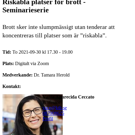
Riskabla platser för brott -
Seminarieserie
Brott sker inte slumpmässigt utan tenderar att
koncentreras till platser som är ”riskabla”.
Tid:
To 2021-09-30 kl 17.30 - 19.00
Plats:
Digitalt via Zoom
Medverkande:
Dr. Tamara Herold
Kontakt:
Vania Aparecida Ceccato
professor
vace@kth.se
08790
8625
Profil