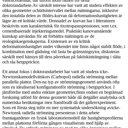
vattencementtal, har utförts inom ramen för detta
doktorandarbete.Av särskilt intresse har varit att studera effekten av
olika geometrier ochtidsintervallet mellan mätningarna, inklusive
den instabila delen av flödes-kurvan då deformationshastigheten är
lägre än ett kritiskt värde. Dennadel av kurvan har i litteraturen
beskrivits som karakteristisk för tixotropasuspensioner, som t.ex.
cementbaserade injekteringsmedel. Praktiskt kanovanstående
kunskap användas för att förbättra mätningen av de
reologiskaegenskaperna. Existensen av en kritisk
deformationshastighet under vilkendet inte finns något stabilt flöde, i
kombination med glidning vid fasta be-gränsningsytor, diskuteras
särskilt med hänsyn till dess påverkan på faktiskinträngning i släta
och råa bergsprickor.
Ett annat fokus i doktorandarbetet har varit att studera icke-
Newtonskamodellvätskors (Carbopol) radiella strömning mellan
parallella plattor. Den-na typ av strömningsgeometri används ofta
som en idealiserad konfigurationför strömning i bergsprickor. I
jämförelse med andra enklare geometrier,finns endast en begränsad
forskning utförd för denna geometri både då detgäller analytiska och
numeriska beräkningar men framförallt då det gällerexperiment.
Som ett första steg inför en mer systematisk undersökning avicke-
Newtonsk radiella strömning presenteras i detta arbete
framtagandetav en fysisk laboratoriemodell där hastighetsprofilerna
mellan plattorna förförsta gången visualiserats med hjälp av