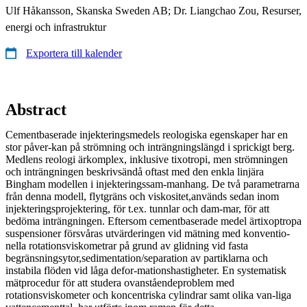
Ulf Håkansson, Skanska Sweden AB; Dr. Liangchao Zou, Resurser,
energi och infrastruktur
Exportera till kalender
Abstract
Cementbaserade injekteringsmedels reologiska egenskaper har en
stor påver-kan på strömning och inträngningslängd i sprickigt berg.
Medlens reologi ärkomplex, inklusive tixotropi, men strömningen
och inträngningen beskrivsändå oftast med den enkla linjära
Bingham modellen i injekteringssam-manhang. De två parametrarna
från denna modell, flytgräns och viskositet,används sedan inom
injekteringsprojektering, för t.ex. tunnlar och dam-mar, för att
bedöma inträngningen. Eftersom cementbaserade medel ärtixoptropa
suspensioner försvåras utvärderingen vid mätning med konventio-
nella rotationsviskometrar på grund av glidning vid fasta
begränsningsytor,sedimentation/separation av partiklarna och
instabila flöden vid låga defor-mationshastigheter. En systematisk
mätprocedur för att studera ovanståendeproblem med
rotationsviskometer och koncentriska cylindrar samt olika van-liga