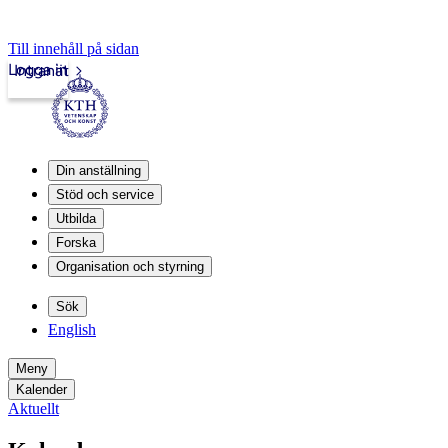
Till innehåll på sidan
Logga in
Intranät
Din anställning
Stöd och service
Utbilda
Forska
Organisation och styrning
Sök
English
Meny
Kalender
Aktuellt