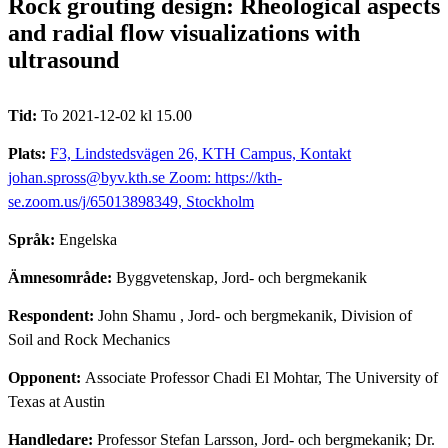
Rock grouting design: Rheological aspects
and radial flow visualizations with
ultrasound
Tid:
To 2021-12-02 kl 15.00
Plats:
F3, Lindstedsvägen 26, KTH Campus, Kontakt
johan.spross@byv.kth.se Zoom: https://kth-
se.zoom.us/j/65013898349, Stockholm
Språk:
Engelska
Ämnesområde:
Byggvetenskap, Jord- och bergmekanik
Respondent:
John Shamu
, Jord- och bergmekanik, Division of
Soil and Rock Mechanics
Opponent:
Associate Professor Chadi El Mohtar, The University of
Texas at Austin
Handledare:
Professor Stefan Larsson, Jord- och bergmekanik; Dr.