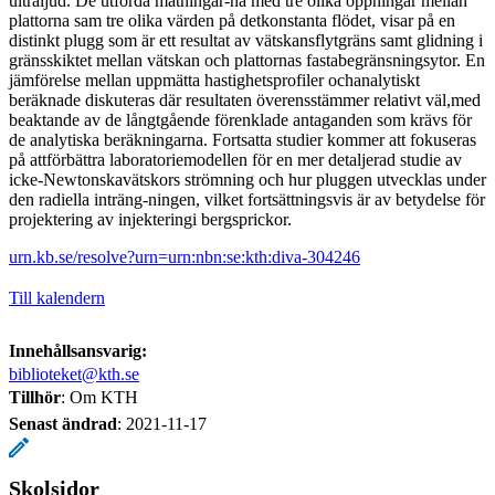
ultraljud. De utförda mätningar-na med tre olika öppningar mellan
plattorna sam tre olika värden på detkonstanta flödet, visar på en
distinkt plugg som är ett resultat av vätskansflytgräns samt glidning i
gränsskiktet mellan vätskan och plattornas fastabegränsningsytor. En
jämförelse mellan uppmätta hastighetsprofiler ochanalytiskt
beräknade diskuteras där resultaten överensstämmer relativt väl,med
beaktande av de långtgående förenklade antaganden som krävs för
de analytiska beräkningarna. Fortsatta studier kommer att fokuseras
på attförbättra laboratoriemodellen för en mer detaljerad studie av
icke-Newtonskavätskors strömning och hur pluggen utvecklas under
den radiella inträng-ningen, vilket fortsättningsvis är av betydelse för
projektering av injekteringi bergsprickor.
urn.kb.se/resolve?urn=urn:nbn:se:kth:diva-304246
Till kalendern
Innehållsansvarig:
biblioteket@kth.se
Tillhör
: Om KTH
Senast ändrad
:
2021-11-17
Skolsidor