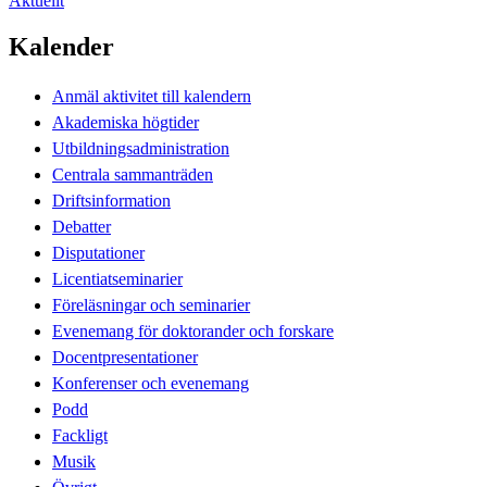
Aktuellt
Kalender
Anmäl aktivitet till kalendern
Akademiska högtider
Utbildningsadministration
Centrala sammanträden
Driftsinformation
Debatter
Disputationer
Licentiatseminarier
Föreläsningar och seminarier
Evenemang för doktorander och forskare
Docentpresentationer
Konferenser och evenemang
Podd
Fackligt
Musik