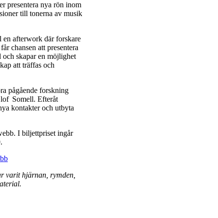
er presentera nya rön inom
sioner till tonerna av musik
l en afterwork där forskare
får chansen att presentera
d och skapar en möjlighet
kap att träffas och
höra pågående forskning
lof Somell. Efteråt
 nya kontakter och utbyta
bb. I biljettpriset ingår
.
ebb
r varit hjärnan, rymden,
terial.