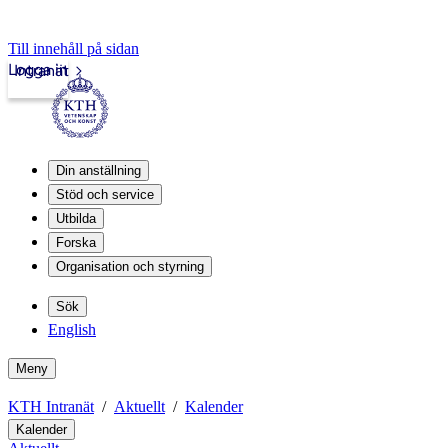
Till innehåll på sidan
Logga in
Intranät
Din anställning
Stöd och service
Utbilda
Forska
Organisation och styrning
Sök
English
Meny
KTH Intranät
Aktuellt
Kalender
Kalender