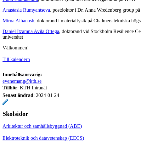
Anastasia Rumyantseva
, postdoktor i Dr. Anna Wredenberg group på K
Mirna Alhanash
, doktorand i materialfysik på Chalmers tekniska hög
Daniel Itzamna Avila Ortega
, doktorand vid Stockholm Resilience Ce
universitet
Välkommen!
Till kalendern
Innehållsansvarig:
evenemang@kth.se
Tillhör
: KTH Intranät
Senast ändrad
:
2024-01-24
Skolsidor
Arkitektur och samhällsbyggnad (ABE)
Elektroteknik och datavetenskap (EECS)