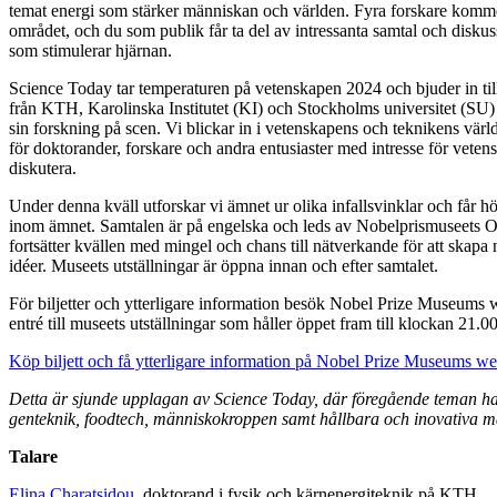
temat energi som stärker människan och världen. Fyra forskare komm
området, och du som publik får ta del av intressanta samtal och diskus
som stimulerar hjärnan.
Science Today tar temperaturen på vetenskapen 2024 och bjuder in til
från KTH, Karolinska Institutet (KI) och Stockholms universitet (SU) 
sin forskning på scen. Vi blickar in i vetenskapens och teknikens värl
för doktorander, forskare och andra entusiaster med intresse för vetens
diskutera.
Under denna kväll utforskar vi ämnet ur olika infallsvinklar och får 
inom ämnet. Samtalen är på engelska och leds av Nobelprismuseets O
fortsätter kvällen med mingel och chans till nätverkande för att skapa
idéer. Museets utställningar är öppna innan och efter samtalet.
För biljetter och ytterligare information besök Nobel Prize Museums we
entré till museets utställningar som håller öppet fram till klockan 21.00
Köp biljett och få ytterligare information på Nobel Prize Museums w
Detta är sjunde upplagan av Science Today, där föregående teman ha
genteknik, foodtech, människokroppen samt hållbara och inovativa ma
Talare
Elina Charatsidou
, doktorand i fysik och kärnenergiteknik på KTH