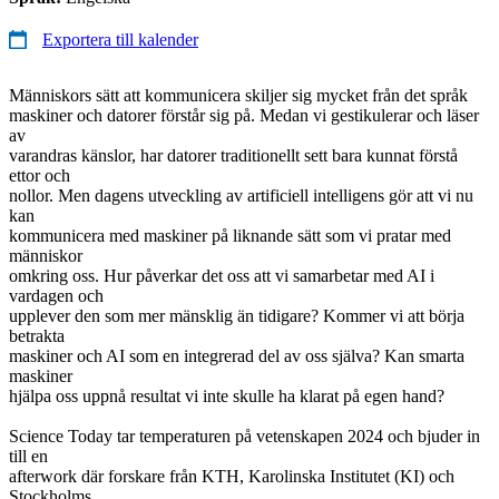
Exportera till kalender
Människors sätt att kommunicera skiljer sig mycket från det språk
maskiner och datorer förstår sig på. Medan vi gestikulerar och läser
av
varandras känslor, har datorer traditionellt sett bara kunnat förstå
ettor och
nollor. Men dagens utveckling av artificiell intelligens gör att vi nu
kan
kommunicera med maskiner på liknande sätt som vi pratar med
människor
omkring oss. Hur påverkar det oss att vi samarbetar med AI i
vardagen och
upplever den som mer mänsklig än tidigare? Kommer vi att börja
betrakta
maskiner och AI som en integrerad del av oss själva? Kan smarta
maskiner
hjälpa oss uppnå resultat vi inte skulle ha klarat på egen hand?
Science Today tar temperaturen på vetenskapen 2024 och bjuder in
till en
afterwork där forskare från KTH, Karolinska Institutet (KI) och
Stockholms