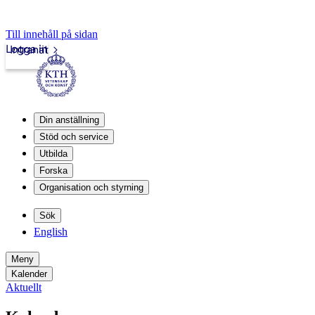
Till innehåll på sidan
Logga in
Intranät
Din anställning
Stöd och service
Utbilda
Forska
Organisation och styrning
Sök
English
Meny
Kalender
Aktuellt