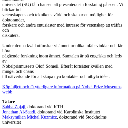
universitet (SU) får chansen att presentera sin forskning på scen. Vi
blickar in i
vetenskapens och teknikens värld och skapar en möjlighet för
doktorander,
forskare och andra entusiaster med intresse för vetenskap att träffas
och
diskutera.
Under denna kväll utforskar vi ämnet ur olika infallsvinklar och får
höra
pågående forskning inom ämnet. Samtalen är på engelska och leds
av
Nobelprismuseets Olof Somell. Efteråt fortsätter kvällen med
mingel och chans
till nätverkande för att skapa nya kontakter och utbyta idéer.
Köp biljett och få ytterligare information på Nobel Prize Museums
webb
Talare
Sahba Zojaji
, doktorand vid KTH
Jonathan Al-Saadi
, doktorand vid Karolinska Institutet
Maksymilian Michal Kuzmicz
, doktorand vid Stockholms
universitet