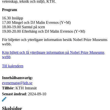
vetenskap, teknik och miljö, KTH.
Program
16.30 Insläpp
17.00 Mingel och DJ Malin Evrenos (Y+M)
18.00-19.00 Samtal på scen
19.00-20.00 Efterhäng och DJ Malin Evrenos (Y+M)
För biljetter och ytterligare information besök Nobel Prize Museums
webb.
Köp biljett och få ytterligare information på Nobel Prize Museums
webb
Till kalendern
Innehållsansvarig:
evenemang@kth.se
Tillhör
: KTH Intranät
Senast ändrad
:
2024-09-10
Skolsidor