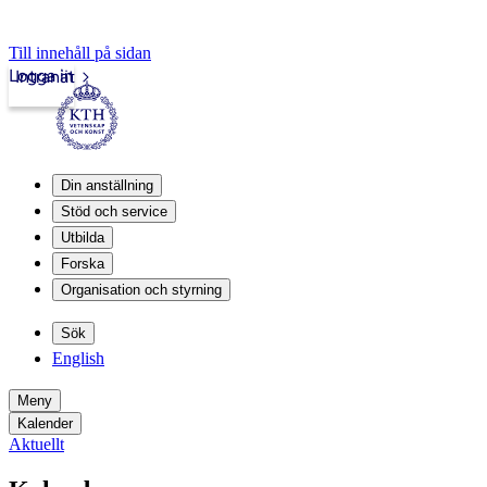
Till innehåll på sidan
Logga in
Intranät
Din anställning
Stöd och service
Utbilda
Forska
Organisation och styrning
Sök
English
Meny
Kalender
Aktuellt