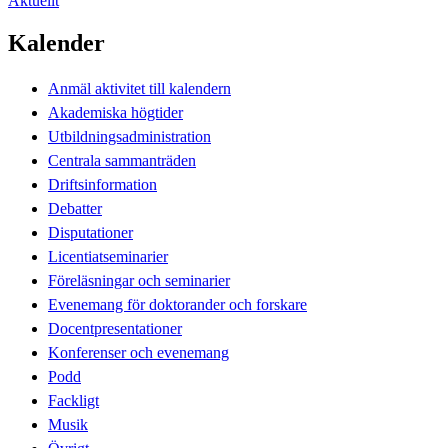
Aktuellt
Kalender
Anmäl aktivitet till kalendern
Akademiska högtider
Utbildningsadministration
Centrala sammanträden
Driftsinformation
Debatter
Disputationer
Licentiatseminarier
Föreläsningar och seminarier
Evenemang för doktorander och forskare
Docentpresentationer
Konferenser och evenemang
Podd
Fackligt
Musik