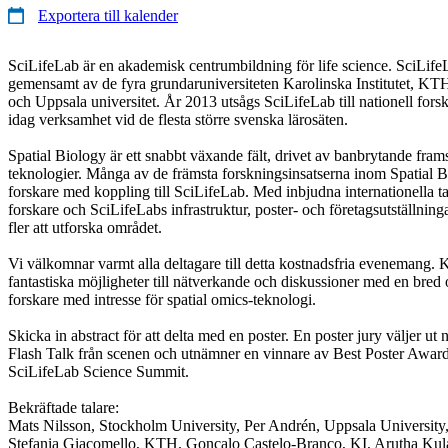
Exportera till kalender
SciLifeLab är en akademisk centrumbildning för life science. SciLife
gemensamt av de fyra grundaruniversiteten Karolinska Institutet, KTH
och Uppsala universitet. År 2013 utsågs SciLifeLab till nationell fors
idag verksamhet vid de flesta större svenska lärosäten.
Spatial Biology är ett snabbt växande fält, drivet av banbrytande fra
teknologier. Många av de främsta forskningsinsatserna inom Spatial
forskare med koppling till SciLifeLab. Med inbjudna internationella t
forskare och SciLifeLabs infrastruktur, poster- och företagsutställnin
fler att utforska området.
Vi välkomnar varmt alla deltagare till detta kostnadsfria evenemang.
fantastiska möjligheter till nätverkande och diskussioner med en bred
forskare med intresse för spatial omics-teknologi.
Skicka in abstract för att delta med en poster. En poster jury väljer ut
Flash Talk från scenen och utnämner en vinnare av Best Poster Award
SciLifeLab Science Summit.
Bekräftade talare:
Mats Nilsson, Stockholm University, Per Andrén, Uppsala University,
Stefania Giacomello, KTH, Gonçalo Castelo-Branco, KI, Arutha Kula