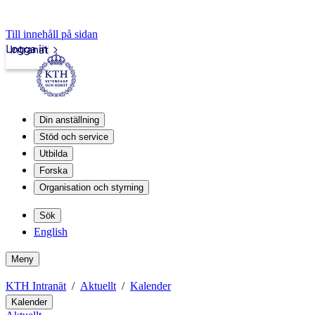
Till innehåll på sidan
Logga in
Intranät
Din anställning
Stöd och service
Utbilda
Forska
Organisation och styrning
Sök
English
Meny
KTH Intranät
Aktuellt
Kalender
Kalender