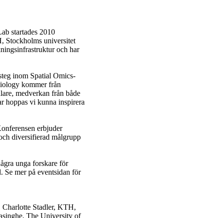
Lab startades 2010
, Stockholms universitet
kningsinfrastruktur och har
msteg inom Spatial Omics-
 Biology kommer från
alare, medverkan från både
gar hoppas vi kunna inspirera
 Konferensen erbjuder
 och diversifierad målgrupp
 några unga forskare för
. Se mer på eventsidan för
 Charlotte Stadler, KTH,
singhe, The University of