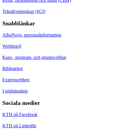
Kemi, bioteknologi och hälsa (CBH)
Teknikvetenskap (SCI)
Snabblänkar
AlbaNova, personalinformation
Webbmejl
Kurs-, program- och gruppwebbar
Biblioteket
Externwebben
I nödsituation
Sociala medier
KTH på Facebook
KTH på LinkedIn