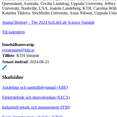
Queensland, Australia, Cecilia Lindskog, Uppsala University, Jeffrey
University, Nashville, USA, Joakim Lundeberg, KTH, Carolina Wähl
Katarina Tiklova, Stockholm University, Anna Nilsson, Uppsala Univ
Spatial Biology - The 2024 SciLifeLab Science Summit
Till kalendern
Innehållsansvarig:
evenemang@kth.se
Tillhör
: KTH Intranät
Senast ändrad
:
2024-08-21
Skolsidor
Arkitektur och samhällsbyggnad (ABE)
Elektroteknik och datavetenskap (EECS)
Industriell teknik och management (ITM)