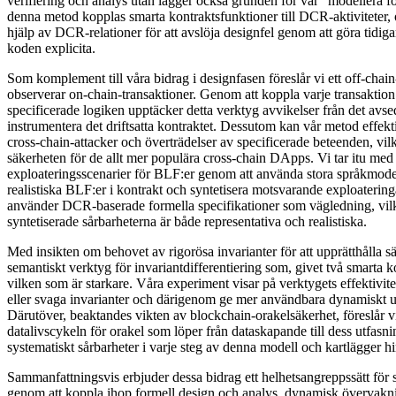
verifiering och analys utan lägger också grunden för vår "modellera fö
denna metod kopplas smarta kontraktsfunktioner till DCR-aktiviteter
hjälp av DCR-relationer för att avslöja designfel genom att göra tidig
koden explicita.
Som komplement till våra bidrag i designfasen föreslår vi ett off-ch
observerar on-chain-transaktioner. Genom att koppla varje transakti
specificerade logiken upptäcker detta verktyg avvikelser från det avse
instrumentera det driftsatta kontraktet. Dessutom kan vår metod effe
cross-chain-attacker och överträdelser av specificerade beteenden, vilket
säkerheten för de allt mer populära cross-chain DApps. Vi tar itu med
exploateringsscenarier för BLF:er genom att använda stora språkmodel
realistiska BLF:er i kontrakt och syntetisera motsvarande exploatering
använder DCR-baserade formella specifikationer som vägledning, vilket
syntetiserade sårbarheterna är både representativa och realistiska.
Med insikten om behovet av rigorösa invarianter för att upprätthålla sä
semantiskt verktyg för invariantdifferentiering som, givet två smarta k
vilken som är starkare. Våra experiment visar på verktygets effektivitet
eller svaga invarianter och därigenom ge mer användbara dynamiskt u
Därutöver, beaktandes vikten av blockchain-orakelsäkerhet, föreslår v
datalivscykeln för orakel som löper från dataskapande till dess utfasnin
systematiskt sårbarheter i varje steg av denna modell och kartlägger h
Sammanfattningsvis erbjuder dessa bidrag ett helhetsangreppssätt för 
genom att koppla ihop formell design och analys, dynamisk övervakni