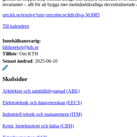
invarianter – allt för att bygga mer motståndskraftiga decentraliserade 
urn.kb.se/resolve?urn=urn:nbn:se:kth:diva-363085
Till kalendern
Innehållsansvarig:
biblioteket@kth.se
Tillhör
: Om KTH
Senast ändrad
:
2025-06-10
Skolsidor
Arkitektur och samhällsbyggnad (ABE)
Elektroteknik och datavetenskap (EECS)
Industriell teknik och management (ITM)
Kemi, bioteknologi och hälsa (CBH)