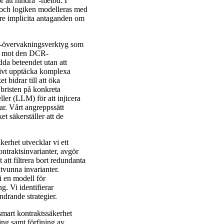
r att hindra"-metod. I
, och logiken modelleras med
are implicita antaganden om
ain-övervakningsverktyg som
on mot den DCR-
dda beteendet utan att
ktivt upptäcka komplexa
 bidrar till att öka
 bristen på konkreta
ler (LLM) för att injicera
ar. Vårt angreppssätt
 säkerställer att de
kerhet utvecklar vi ett
ontraktsinvarianter, avgör
 att filtrera bort redundanta
tvunna invarianter.
i en modell för
g. Vi identifierar
indrande strategier.
smart kontraktssäkerhet
ng samt förfining av