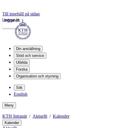
Till innehåll på sidan
Logga in
Intranät
Din anställning
Stöd och service
Utbilda
Forska
Organisation och styrning
Sök
English
Meny
KTH Intranät
Aktuellt
Kalender
Kalender