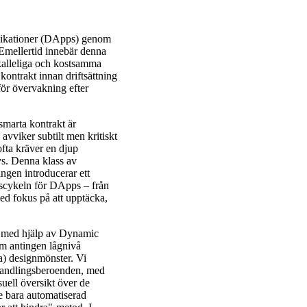
plikationer (DApps) genom
. Emellertid innebär denna
erkalleliga och kostsamma
kontrakt innan driftsättning
för övervakning efter
smarta kontrakt är
avviker subtilt men kritiskt
ofta kräver en djup
ys. Denna klass av
lingen introducerar ett
vscykeln för DApps – från
 med fokus på att upptäcka,
kt med hjälp av Dynamic
m antingen lågnivå
ka) designmönster. Vi
handlingsberoenden, med
suell översikt över de
e bara automatiserad