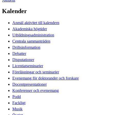
Aktuellt
Kalender
Anmäl aktivitet till kalendern
Akademiska högtider
Utbildningsadministration
Centrala sammanträden
Driftsinformation
Debatter
Disputationer
Licentiatseminarier
Föreläsningar och seminarier
Evenemang för doktorander och forskare
Docentpresentationer
Konferenser och evenemang
Podd
Fackligt
Musik