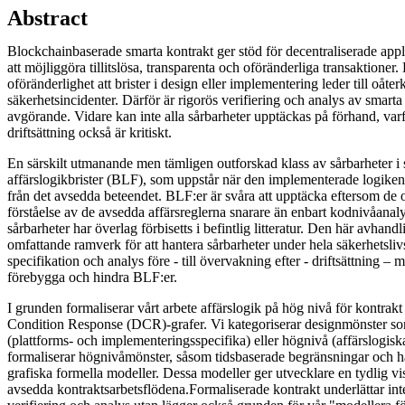
Abstract
Blockchainbaserade smarta kontrakt ger stöd för decentraliserade ap
att möjliggöra tillitslösa, transparenta och oföränderliga transaktioner
oföränderlighet att brister i design eller implementering leder till oåt
säkerhetsincidenter. Därför är rigorös verifiering och analys av smarta 
avgörande. Vidare kan inte alla sårbarheter upptäckas på förhand, var
driftsättning också är kritiskt.
En särskilt utmanande men tämligen outforskad klass av sårbarheter i 
affärslogikbrister (BLF), som uppstår när den implementerade logiken 
från det avsedda beteendet. BLF:er är svåra att upptäcka eftersom de 
förståelse av de avsedda affärsreglerna snarare än enbart kodnivåanal
sårbarheter har överlag förbisetts i befintlig litteratur. Den här avhand
omfattande ramverk för att hantera sårbarheter under hela säkerhetsli
specifikation och analys före - till övervakning efter - driftsättning –
förebygga och hindra BLF:er.
I grunden formaliserar vårt arbete affärslogik på hög nivå för kontra
Condition Response (DCR)-grafer. Vi kategoriserar designmönster so
(plattforms- och implementeringsspecifika) eller högnivå (affärslogis
formaliserar högnivåmönster, såsom tidsbaserade begränsningar och 
grafiska formella modeller. Dessa modeller ger utvecklare en tydlig vi
avsedda kontraktsarbetsflödena.Formaliserade kontrakt underlättar int