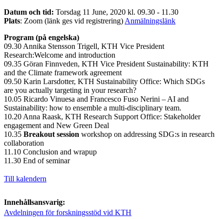
Datum och tid:
Torsdag 11 June, 2020 kl. 09.30 - 11.30
Plats
: Zoom (länk ges vid registrering)
Anmälningslänk
​​​​​​​
Program (på engelska)
09.30 Annika Stensson Trigell, KTH Vice President
Research:Welcome and introduction
09.35 Göran Finnveden, KTH Vice President Sustainability: KTH
and the Climate framework agreement
09.50 Karin Larsdotter, KTH Sustainability Office: Which SDGs
are you actually targeting in your research?
10.05 Ricardo Vinuesa and Francesco Fuso Nerini – AI and
Sustainability: how to ensemble a multi-disciplinary team.
10.20 Anna Raask, KTH Research Support Office: Stakeholder
engagement and New Green Deal
10.35
Breakout session
workshop on addressing SDG:s in research
collaboration
11.10 Conclusion and wrapup
11.30 End of seminar
Till kalendern
Innehållsansvarig:
Avdelningen för forskningsstöd vid KTH