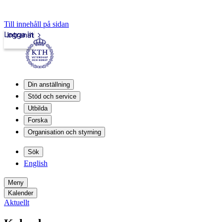
Till innehåll på sidan
Logga in
Intranät
Din anställning
Stöd och service
Utbilda
Forska
Organisation och styrning
Sök
English
Meny
Kalender
Aktuellt