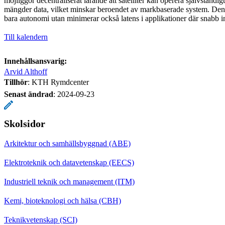
möjliggör decentraliserat lärande att satelliter kan operera självständig
mängder data, vilket minskar beroendet av markbaserade system. Denn
bara autonomi utan minimerar också latens i applikationer där snabb 
Till kalendern
Innehållsansvarig:
Arvid Althoff
Tillhör
: KTH Rymdcenter
Senast ändrad
:
2024-09-23
Skolsidor
Arkitektur och samhällsbyggnad (ABE)
Elektroteknik och datavetenskap (EECS)
Industriell teknik och management (ITM)
Kemi, bioteknologi och hälsa (CBH)
Teknikvetenskap (SCI)