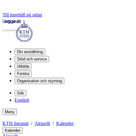
Till innehåll på sidan
Logga in
Intranät
Din anställning
Stöd och service
Utbilda
Forska
Organisation och styrning
Sök
English
Meny
KTH Intranät
Aktuellt
Kalender
Kalender