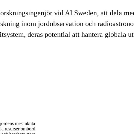
skningsingenjör vid AI Sweden, att dela med 
skning inom jordobservation och radioastronom
tsystem, deras potential att hantera globala u
 jordens mest akuta
ja resurser ombord