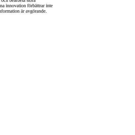
t och bearbeta stora
a innovation förbättrar inte
information är avgörande.