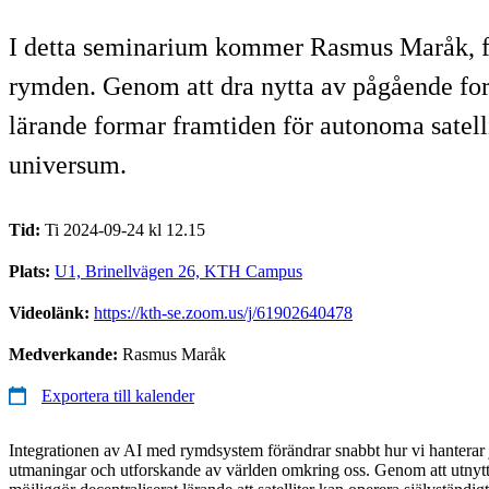
I detta seminarium kommer Rasmus Maråk, for
rymden. Genom att dra nytta av pågående for
lärande formar framtiden för autonoma satelli
universum.
Tid:
Ti 2024-09-24 kl 12.15
Plats:
U1, Brinellvägen 26, KTH Campus
Videolänk:
https://kth-se.zoom.us/j/61902640478
Medverkande:
Rasmus Maråk
Exportera till kalender
Integrationen av AI med rymdsystem förändrar snabbt hur vi hanterar
utmaningar och utforskande av världen omkring oss. Genom att utnytt