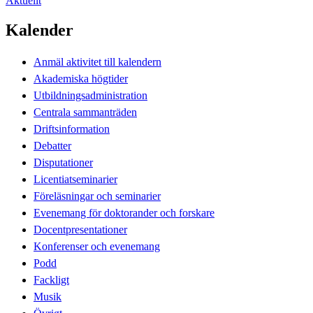
Aktuellt
Kalender
Anmäl aktivitet till kalendern
Akademiska högtider
Utbildningsadministration
Centrala sammanträden
Driftsinformation
Debatter
Disputationer
Licentiatseminarier
Föreläsningar och seminarier
Evenemang för doktorander och forskare
Docentpresentationer
Konferenser och evenemang
Podd
Fackligt
Musik