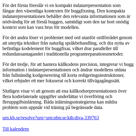
För det första föreslår vi en kompakt indatarepresentation som
fångar den väsentliga kontexten för buggfixning. Den kompakta
indatarepresentationen behåller den relevanta informationen som är
nödvändig för att förstå buggen, samtidigt som den tar bort onödig
kontext som kan vara brus för modellen.
För det andra löser vi problemet med ord utanför ordförrådet genom
att utnyttja tekniker från naturlig språkbehandling, och dra nytta av
befintliga kodelement för buggfixar, vilket drar paralleller till
redundansantagandet i traditionella programreparationsmetoder.
För det tredje, för att hantera källkodens precision, integrerar vi bugg
information i indatarepresentationen och ändrar modellens utdata
från fullständig kodgenerering till korta redigeringsinstruktioner,
vilket erbjuder ett mer fokuserat och korrekt tillvägagångssätt.
Slutligen visar vi att genom att ena källkodsrepresentationen över
flera kodrelaterade uppgifter underlättar vi överföring och
fleruppgiftsinlärning. Båda inlärningsstrategierna kan mildra
problem som uppstår vid träning på begränsade data.
urn.kb.se/resolve?urn=urn:nbn:se:kth:diva-339763
Till kalendern