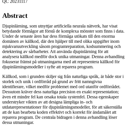
QC 20231117
Abstract
Djupinlärning, som utnyttjar artificiella neurala nätverk, har visat
betydande förmågor att förstå de komplexa mönster som finns i data.
Under de senaste åren har dess förmåga utökats till den enorma
domänen av källkod, där den hjälper till med olika uppgifter inom
mjukvaruutveckling såsom programreparation, kodsummering och
detektering av sårbarheter. Att använda djupinlärning för att
analysera källkod medför dock unika utmaningar. Denna avhandling
fokuserar främst på utmaningarna med att representera källkod för
djupinlärningsmodeller i syfte att reparera program.
Källkod, som i grunden skiljer sig från naturliga språk, är både stor i
storlek och unik i ordförråd på grund av fritt namngivna
identifierare, vilket medför problemet med ord utanför ordförrådet.
Dessutom kräver dess naturliga precision en exakt representation;
även ett mindre fel kan orsaka totala systemfel. Dessa egenskaper
understryker vikten av att designa lämpliga in- och
utdatarepresentationer för djupinlärningsmodeller, för att säkerställa
att de kan bearbeta koden effektivt och korrekt för ändamålet att
reparera program. De centrala bidragen i denna avhandling löser
dessa utmaningar.