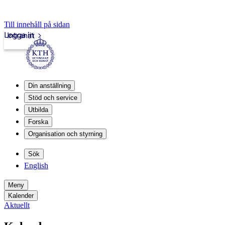
Till innehåll på sidan
Logga in
Intranät
Din anställning
Stöd och service
Utbilda
Forska
Organisation och styrning
Sök
English
Meny
Kalender
Aktuellt