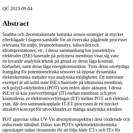
QC 2023-09-04
Abstract
Snabba och decentraliserade kemiska sensor-strategier är mycket
efterfrågade i dagens samhälle för att övervaka pågående processer
relevanta för miljö, livsmedelsanalys, hälsovård och
idrottsprestationer, etc. I dessa sammanhang har jonselektiva
elektroder (ISE) baserade på polymera membran visat sig vara
en lovande analytisk teknik på grund av deras låga kostnad,
bärbarhet, samt deras låga energikonsumtion. Trots deras otvetydiga
framgång för potentiometriska sensorer så öppnar dynamiska
elektrokemiska metoder nya analytiska möjligheter. Ett intressant
exempel är all-solid-state ISE:s baserade på ultratunna membran,
och poly(3-oktyltiofen) (POT) som redox aktiv aktuator. I dessa
ISE:er så kan jonöverföringar (IT) mellan membran och prov
kontrolleras av elektronöverföringar (ET) mellan POT och elektrod-
ytan, där den sammankopplade IT-ET processen är ett mycket
attraktivt koncept för utvecklandet av många analytiska tekniker.
POT uppvisar olika UV-Vis absorptionsspektra i dess oxiderade och
reducerade tillstånd. Därav kan POT:s spektroelektrokemiska
egenskaper mätas dynamiskt för att följa både ET:s och IT:s för