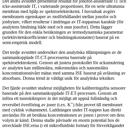
Det andra avsnittet presenterar resultat för jonofor-assisterade IT och
icke-assisterade IT, i varierande proportioner, för en serie ultratunna
membran med hjälp av spektroelektrokemi. I huvudsak avgörs
membranets egenskaper av molförhållandet mellan jonofor och
jonbytare, vilket resulterar i ändringar av IT-topparnas karaktär (för
analytens bindning både med och utan jonofor). Detta lägger
grunden för den enkla beräkningen av termodynamiska parametrar
(selektivitetskoefficienter och bindningskonstanter) baserat på en
semi-empirisk modell.
Det tredje avsnittet undersöker den analytiska tillämpningen av de
sammankopplade IT-CT-processerna baserade på
spektroelektrokemi. Genom att justera protokollet för ackumulering
av analyten kan millimolära, mikromolära och nanomolära
koncentrationsnivåer mätas med samma ISE baserat på avläsning av
absorbans. Denna trend är väldigt unik för analytiska tekniker.
Det fjärde avsnittet studerar möjligheten för kalibreringsfria sensorer
baserade på den sammankopplade IT-ET-processen. Genom att
införa ett tunnskiktsprov är det möjligt att uppnå fullständig och
+
reversibel överföring av joner (t.ex. K
) från provet till membranet
med cyklisk voltammetri. Laddningen under IT-toppen kan direkt
användas för att beräkna koncentrationen av jonen i provet om dess
volym är känd. Denna studie påvisade en enorm potential hos de
utvecklade ISE:erna (i ett mikrofluidiskt format) för förverkligandet