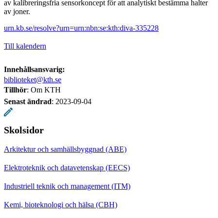
av kalibreringsfria sensorkoncept för att analytiskt bestämma halter
av joner.
urn.kb.se/resolve?urn=urn:nbn:se:kth:diva-335228
Till kalendern
Innehållsansvarig:
biblioteket@kth.se
Tillhör
: Om KTH
Senast ändrad
:
2023-09-04
Skolsidor
Arkitektur och samhällsbyggnad (ABE)
Elektroteknik och datavetenskap (EECS)
Industriell teknik och management (ITM)
Kemi, bioteknologi och hälsa (CBH)