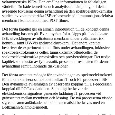
voltammetriska ISE:s. Den erhållna informationen är följaktligen
värdefull för både teoretiska och analytiska tillämpningar. I detta
avseende fokuserar denna avhandling på den spektroelektrokemiska
studien av voltammetriska ISE:er baserade på ultratunna jonselektiva
membran i kombination med POT-filmer.
Det första kapitlet ger en allmän introduktion till de koncept denna
avhandling baseras på. Extra mycket fokus läggs på all-solid-state
ISE, utvecklingen av ultratunna membran under voltammetrisk
kontroll, samt UV-Vis spektroelektrokemi. Det andra kapitlet
beskriver de experiment som utförts under avhandlingen, inklusive
spektroelektrokemiska celler, tunnskiktsmikrofluidceller, de
spektroelektrokemiska protokollen och provberedningar. Det tredje
kapitlet, som består av fyra avsnitt, presenterar resultaten för denna
avhandling samt tillhörande diskussioner.
Det första avsnittet redogör för användningen av spektroelektrokemi
för att karakterisera sambandet mellan IT- och ET-processer i ISE.
Den dynamiska avläsningen av absorbans kopplas till ET-processen
kopplad till POT-oxidationen. Samtidigt beskriver den
elektrokemiska signalens generade laddning IT-processen vid
gränssnittet mellan membran och lösning. De två processerna visade
sig vara sammanlänkade och kan matematiskt beskrivas med en
Boltzmann-Sigmoid-modell.