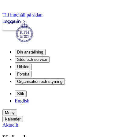
Till innehåll på sidan
Logga in
Intranät
Din anställning
Stöd och service
Utbilda
Forska
Organisation och styrning
Sök
English
Meny
Kalender
Aktuellt