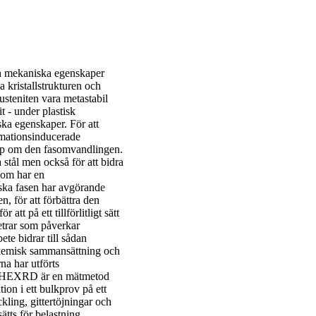
och mekaniska egenskaper
 kristallstrukturen och
steniten vara metastabil
 - under plastisk
ska egenskaper. För att
rmationsinducerade
kap om den fasomvandlingen.
a stål men också för att bidra
 som har en
iska fasen har avgörande
n, för att förbättra den
t på ett tillförlitligt sätt
etrar som påverkar
te bidrar till sådan
 kemisk sammansättning och
a har utförts
. HEXRD är en mätmetod
ion i ett bulkprov på ett
ling, gittertöjningar och
ätts för belastning.