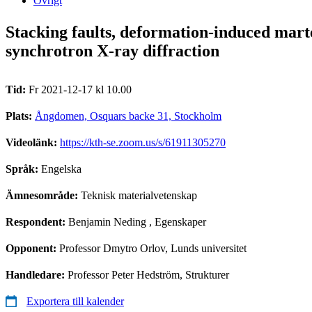
Övrigt
Stacking faults, deformation-induced marte
synchrotron X-ray diffraction
Tid:
Fr 2021-12-17 kl 10.00
Plats:
Ångdomen, Osquars backe 31, Stockholm
Videolänk:
https://kth-se.zoom.us/s/61911305270
Språk:
Engelska
Ämnesområde:
Teknisk materialvetenskap
Respondent:
Benjamin Neding
, Egenskaper
Opponent:
Professor Dmytro Orlov, Lunds universitet
Handledare:
Professor Peter Hedström, Strukturer
Exportera till kalender