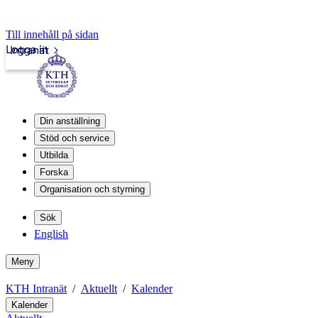
Till innehåll på sidan
Logga in
Intranät
Din anställning
Stöd och service
Utbilda
Forska
Organisation och styrning
Sök
English
Meny
KTH Intranät
Aktuellt
Kalender
Kalender