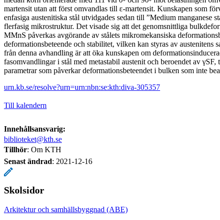
martensit utan att först omvandlas till ε-martensit. Kunskapen som för
enfasiga austenitiska stål utvidgades sedan till ”Medium manganese
flerfasig mikrostruktur. Det visade sig att det genomsnittliga bulkdefo
MMnS påverkas avgörande av stålets mikromekansiska deformationsb
deformationsbeteende och stabilitet, vilken kan styras av austenitens
från denna avhandling är att öka kunskapen om deformationsinducera
fasomvandlingar i stål med metastabil austenit och beroendet av γSF,
parametrar som påverkar deformationsbeteendet i bulken som inte bea
urn.kb.se/resolve?urn=urn:nbn:se:kth:diva-305357
Till kalendern
Innehållsansvarig:
biblioteket@kth.se
Tillhör
: Om KTH
Senast ändrad
:
2021-12-16
Skolsidor
Arkitektur och samhällsbyggnad (ABE)