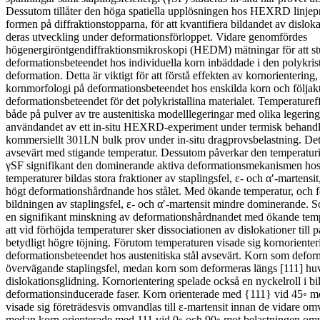
Dessutom tillåter den höga spatiella upplösningen hos HEXRD linjepro
formen på diffraktionstopparna, för att kvantifiera bildandet av dislok
deras utveckling under deformationsförloppet. Vidare genomfördes
högenergiröntgendiffraktionsmikroskopi (HEDM) mätningar för att st
deformationsbeteendet hos individuella korn inbäddade i den polykris
deformation. Detta är viktigt för att förstå effekten av kornorienteri
kornmorfologi på deformationsbeteendet hos enskilda korn och följak
deformationsbeteendet för det polykristallina materialet. Temperature
både på pulver av tre austenitiska modelllegeringar med olika leger
användandet av ett in-situ HEXRD-experiment under termisk behandli
kommersiellt 301LN bulk prov under in-situ dragprovsbelastning. Det 
avsevärt med stigande temperatur. Dessutom påverkar den temperatu
γSF signifikant den dominerande aktiva deformationsmekanismen hos 
temperaturer bildas stora fraktioner av staplingsfel, ε- och α′-martensit
högt deformationshårdnande hos stålet. Med ökande temperatur, och fö
bildningen av staplingsfel, ε- och α′-martensit mindre dominerande. S
en signifikant minskning av deformationshårdnandet med ökande tem
att vid förhöjda temperaturer sker dissociationen av dislokationer till p
betydligt högre töjning. Förutom temperaturen visade sig kornoriente
deformationsbeteendet hos austenitiska stål avsevärt. Korn som deform
övervägande staplingsfel, medan korn som deformeras längs [111] hu
dislokationsglidning. Kornorientering spelade också en nyckelroll i bi
deformationsinducerade faser. Korn orienterade med {111} vid 45◦ m
visade sig företrädesvis omvandlas till ε-martensit innan de vidare omva
medan korn orienterade med 111 vid 0◦ och 90◦ mot belastningen omvan