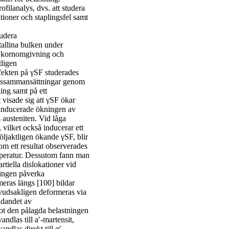
filanalys, dvs. att studera
ationer och staplingsfel samt
udera
tallina bulken under
ng, kornomgivning och
tligen
ffekten på γSF studerades
ingssammansättningar genom
ng samt på ett
visade sig att γSF ökar
rinducerade ökningen av
austeniten. Vid låga
, vilket också inducerar ett
ljaktligen ökande γSF, blir
om ett resultat observerades
peratur. Dessutom fann man
artiella dislokationer vid
ringen påverka
eras längs [100] bildar
vudsakligen deformeras via
ldandet av
ot den pålagda belastningen
ndlas till a′-martensit,
dlas direkt till α′-