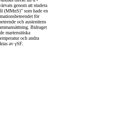
värvats genom att studera
 stål (MMnS)” som hade en
rmationsbeteendet för
eteende och austenitens
 sammansättning. Bidraget
de martensitiska
 temperatur och andra
ktas av γSF.