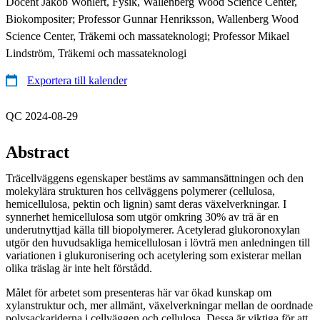
Docent Jakob Wohlert, Fysik, Wallenberg Wood Science Center,
Biokompositer; Professor Gunnar Henriksson, Wallenberg Wood
Science Center, Träkemi och massateknologi; Professor Mikael
Lindström, Träkemi och massateknologi
Exportera till kalender
QC 2024-08-29
Abstract
Träcellväggens egenskaper bestäms av sammansättningen och den
molekylära strukturen hos cellväggens polymerer (cellulosa,
hemicellulosa, pektin och lignin) samt deras växelverkningar. I
synnerhet hemicellulosa som utgör omkring 30% av trä är en
underutnyttjad källa till biopolymerer. Acetylerad glukoronoxylan
utgör den huvudsakliga hemicellulosan i lövträ men anledningen till
variationen i glukuronisering och acetylering som existerar mellan
olika träslag är inte helt förstådd.
Målet för arbetet som presenteras här var ökad kunskap om
xylanstruktur och, mer allmänt, växelverkningar mellan de oordnade
polysackariderna i cellväggen och cellulosa. Dessa är viktiga för att