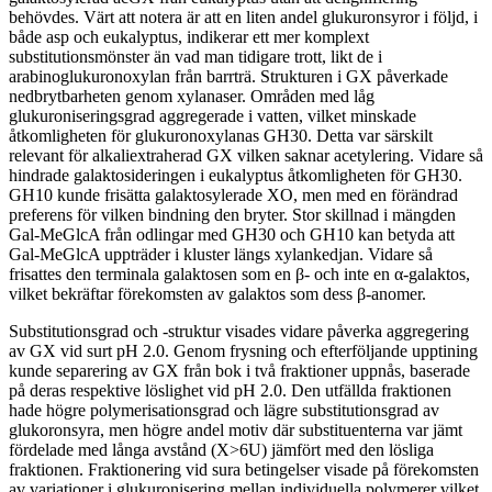
behövdes. Värt att notera är att en liten andel glukuronsyror i följd, i
både asp och eukalyptus, indikerar ett mer komplext
substitutionsmönster än vad man tidigare trott, likt de i
arabinoglukuronoxylan från barrträ. Strukturen i GX påverkade
nedbrytbarheten genom xylanaser. Områden med låg
glukuroniseringsgrad aggregerade i vatten, vilket minskade
åtkomligheten för glukuronoxylanas GH30. Detta var särskilt
relevant för alkaliextraherad GX vilken saknar acetylering. Vidare så
hindrade galaktosideringen i eukalyptus åtkomligheten för GH30.
GH10 kunde frisätta galaktosylerade XO, men med en förändrad
preferens för vilken bindning den bryter. Stor skillnad i mängden
Gal-MeGlcA från odlingar med GH30 och GH10 kan betyda att
Gal-MeGlcA uppträder i kluster längs xylankedjan. Vidare så
frisattes den terminala galaktosen som en β- och inte en α-galaktos,
vilket bekräftar förekomsten av galaktos som dess β-anomer.
Substitutionsgrad och -struktur visades vidare påverka aggregering
av GX vid surt pH 2.0. Genom frysning och efterföljande upptining
kunde separering av GX från bok i två fraktioner uppnås, baserade
på deras respektive löslighet vid pH 2.0. Den utfällda fraktionen
hade högre polymerisationsgrad och lägre substitutionsgrad av
glukoronsyra, men högre andel motiv där substituenterna var jämt
fördelade med långa avstånd (X>6U) jämfört med den lösliga
fraktionen. Fraktionering vid sura betingelser visade på förekomsten
av variationer i glukuronisering mellan individuella polymerer vilket