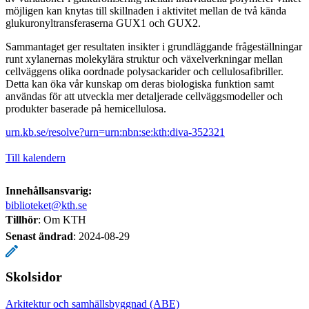
möjligen kan knytas till skillnaden i aktivitet mellan de två kända
glukuronyltransferaserna GUX1 och GUX2.
Sammantaget ger resultaten insikter i grundläggande frågeställningar
runt xylanernas molekylära struktur och växelverkningar mellan
cellväggens olika oordnade polysackarider och cellulosafibriller.
Detta kan öka vår kunskap om deras biologiska funktion samt
användas för att utveckla mer detaljerade cellväggsmodeller och
produkter baserade på hemicellulosa.
urn.kb.se/resolve?urn=urn:nbn:se:kth:diva-352321
Till kalendern
Innehållsansvarig:
biblioteket@kth.se
Tillhör
: Om KTH
Senast ändrad
:
2024-08-29
Skolsidor
Arkitektur och samhällsbyggnad (ABE)