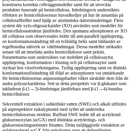
konstruera korrekta cellväggsmodeller samt för att utveckla
produkter baserade på hemicellulosa. Inledningsvis undersöktes
effekten av hemicellulosornas huvudkedjor på hur de ansamlas på
cellulosafibriller med hjälp av atomistiska datorsimuleringar. Flera
system där xylo-oligosackarider (XO) användes som modeller för
hemicellulosastruktur jämfördes. Den spontana adsorptionen av XO
till cellulosa som observerades ledde till anti-parallell upplinjering,
en konformationsändring till en tvåfaldig helix samt bildandet av
regelbundna nätverk av vätebindningar. Dessa modeller utökades
senare till att innefatta andra hemicellulosor samt pektin.
Parametrarna som undersöktes var mobilitet på cellulosaytor,
upplinjering, konformation i lösning och på cellulosaytor samt
styrkan hos växelverkningarna. Tydlig upplinjering samt en distinkt
konformationsförändring till följd av adsorptionen var utmärkande
för hemicellulosornas anpassningsbarhet vilket särskilde dem från de
andra polysackariderna. Sett ur detta perspektiv var β-glukaner som
inkluderar β-(1→3)-bindningar jämförbara med β-(1→4)-bundna
hemicellulosor.
Sekventiell extraktion i subkritiskt vatten (SWE) och alkali utfördes
på asprespektive eukalyptusträ med syftet att undersöka
hemicellulosornas struktur. Buffrad SWE ledde till att acetylerad
glukuronoxylan (acGX) med distinkta acetylerings- och
glukuroniseringsmönster frisattes. Detta möjliggjorde extraktion av
galaktosylerad acGX från eukalyptus utan att delignifiering