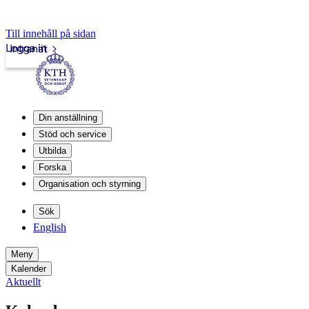
Till innehåll på sidan
Logga in
Intranät
Din anställning
Stöd och service
Utbilda
Forska
Organisation och styrning
Sök
English
Meny
Kalender
Aktuellt