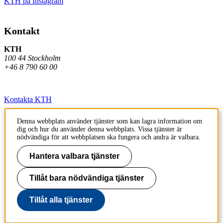
KTH på Instagram
Kontakt
KTH
100 44 Stockholm
+46 8 790 60 00
Kontakta KTH
Jobba på KTH
Denna webbplats använder tjänster som kan lagra information om
dig och hur du använder denna webbplats. Vissa tjänster är
Press och media
nödvändiga för att webbplatsen ska fungera och andra är valbara.
Faktura och betalning KTH
Hantera valbara tjänster
Om KTH:s webbplatser
Tillåt bara nödvändiga tjänster
Tillgänglighetsredogörelse
Tillåt alla tjänster
Till sidans topp