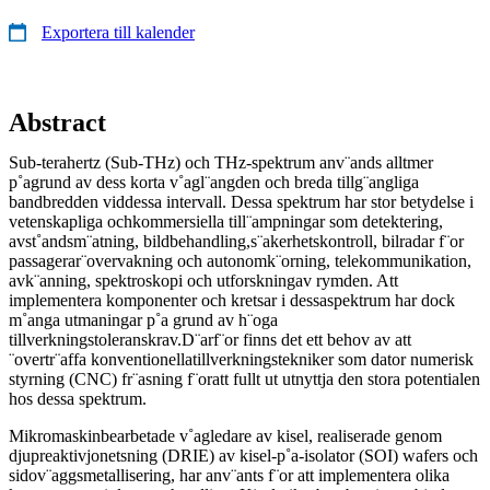
Exportera till kalender
Abstract
Sub-terahertz (Sub-THz) och THz-spektrum anv¨ands alltmer
p˚agrund av dess korta v˚agl¨angden och breda tillg¨angliga
bandbredden viddessa intervall. Dessa spektrum har stor betydelse i
vetenskapliga ochkommersiella till¨ampningar som detektering,
avst˚andsm¨atning, bildbehandling,s¨akerhetskontroll, bilradar f¨or
passagerar¨overvakning och autonomk¨orning, telekommunikation,
avk¨anning, spektroskopi och utforskningav rymden. Att
implementera komponenter och kretsar i dessaspektrum har dock
m˚anga utmaningar p˚a grund av h¨oga
tillverkningstoleranskrav.D¨arf¨or finns det ett behov av att
¨overtr¨affa konventionellatillverkningstekniker som dator numerisk
styrning (CNC) fr¨asning f¨oratt fullt ut utnyttja den stora potentialen
hos dessa spektrum.
Mikromaskinbearbetade v˚agledare av kisel, realiserade genom
djupreaktivjonetsning (DRIE) av kisel-p˚a-isolator (SOI) wafers och
sidov¨aggsmetallisering, har anv¨ants f¨or att implementera olika