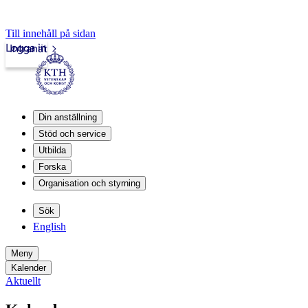
Till innehåll på sidan
Logga in
Intranät
Din anställning
Stöd och service
Utbilda
Forska
Organisation och styrning
Sök
English
Meny
Kalender
Aktuellt