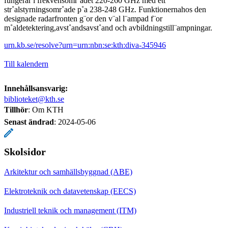
fungerar i frekvensomr˚adet 220-260 GHz med ett
str˚alstyrningsomr˚ade p˚a 238-248 GHz. Funktionernahos den
designade radarfronten g¨or den v¨al l¨ampad f¨or
m˚aldetektering,avst˚andsavst˚and och avbildningstill¨ampningar.
urn.kb.se/resolve?urn=urn:nbn:se:kth:diva-345946
Till kalendern
Innehållsansvarig:
biblioteket@kth.se
Tillhör
: Om KTH
Senast ändrad
:
2024-05-06
Skolsidor
Arkitektur och samhällsbyggnad (ABE)
Elektroteknik och datavetenskap (EECS)
Industriell teknik och management (ITM)