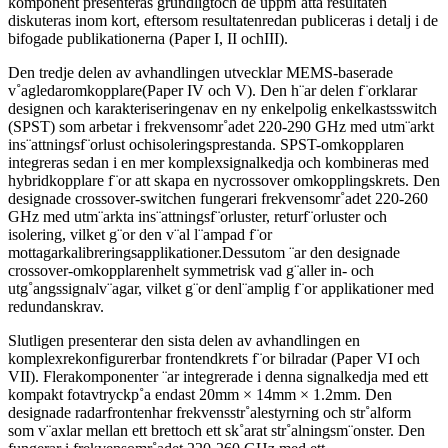
komponent presenteras grundligtoch de uppm¨atta resultaten
diskuteras inom kort, eftersom resultatenredan publiceras i detalj i de
bifogade publikationerna (Paper I, II ochIII).
Den tredje delen av avhandlingen utvecklar MEMS-baserade
v˚agledaromkopplare(Paper IV och V). Den h¨ar delen f¨orklarar
designen och karakteriseringenav en ny enkelpolig enkelkastsswitch
(SPST) som arbetar i frekvensomr˚adet 220-290 GHz med utm¨arkt
ins¨attningsf¨orlust ochisoleringsprestanda. SPST-omkopplaren
integreras sedan i en mer komplexsignalkedja och kombineras med
hybridkopplare f¨or att skapa en nycrossover omkopplingskrets. Den
designade crossover-switchen fungerari frekvensomr˚adet 220-260
GHz med utm¨arkta ins¨attningsf¨orluster, returf¨orluster och
isolering, vilket g¨or den v¨al l¨ampad f¨or
mottagarkalibreringsapplikationer.Dessutom ¨ar den designade
crossover-omkopplarenhelt symmetrisk vad g¨aller in- och
utg˚angssignalv¨agar, vilket g¨or denl¨amplig f¨or applikationer med
redundanskrav.
Slutligen presenterar den sista delen av avhandlingen en
komplexrekonfigurerbar frontendkrets f¨or bilradar (Paper VI och
VII). Flerakomponenter ¨ar integrerade i denna signalkedja med ett
kompakt fotavtryckp˚a endast 20mm × 14mm × 1.2mm. Den
designade radarfrontenhar frekvensstr˚alestyrning och str˚alform
som v¨axlar mellan ett brettoch ett sk˚arat str˚alningsm¨onster. Den