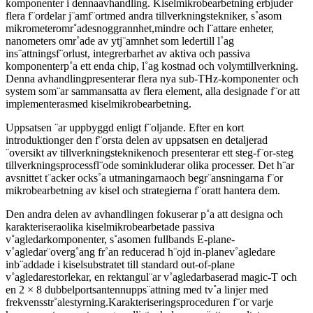
komponenter i dennaavhandling. Kiselmikrobearbetning erbjuder
flera f¨ordelar j¨amf¨ortmed andra tillverkningstekniker, s˚asom
mikrometeromr˚adesnoggrannhet,mindre och l¨attare enheter,
nanometers omr˚ade av ytj¨amnhet som ledertill l˚ag
ins¨attningsf¨orlust, integrerbarhet av aktiva och passiva
komponenterp˚a ett enda chip, l˚ag kostnad och volymtillverkning.
Denna avhandlingpresenterar flera nya sub-THz-komponenter och
system som¨ar sammansatta av flera element, alla designade f¨or att
implementerasmed kiselmikrobearbetning.
Uppsatsen ¨ar uppbyggd enligt f¨oljande. Efter en kort
introduktionger den f¨orsta delen av uppsatsen en detaljerad
¨oversikt av tillverkningsteknikenoch presenterar ett steg-f¨or-steg
tillverkningsprocessfl¨ode sominkluderar olika processer. Det h¨ar
avsnittet t¨acker ocks˚a utmaningarnaoch begr¨ansningarna f¨or
mikrobearbetning av kisel och strategierna f¨oratt hantera dem.
Den andra delen av avhandlingen fokuserar p˚a att designa och
karakteriseraolika kiselmikrobearbetade passiva
v˚agledarkomponenter, s˚asomen fullbands E-plane-
v˚agledar¨overg˚ang fr˚an reducerad h¨ojd in-planev˚agledare
inb¨addade i kiselsubstratet till standard out-of-plane
v˚agledarestorlekar, en rektangul¨ar v˚agledarbaserad magic-T och
en 2 × 8 dubbelportsantennupps¨attning med tv˚a linjer med
frekvensstr˚alestyrning.Karakteriseringsproceduren f¨or varje