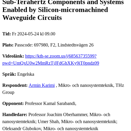
Sub-Terahertz Components and Systems
Enabled by Silicon-micromachined
Waveguide Circuits
Tid:
Fr 2024-05-24 kl 09.00
Plats:
Passcode: 697980, F2, Lindstedtsvägen 26
Videolänk:
https://kth-se.zoom.us/j/68563735599?
pwd=UmQxU0w2MmRzTjJFdGhXKy9iT0pndz09
Språk:
Engelska
Respondent:
Armin Karimi
, Mikro- och nanosystemteknik, THz
Group
Opponent:
Professor Kamal Sarabandi,
Handledare:
Professor Joachim Oberhammer, Mikro- och
nanosystemteknik; Umer Shah, Mikro- och nanosystemteknik;
Oleksandr Glubokov, Mikro- och nanosystemteknik