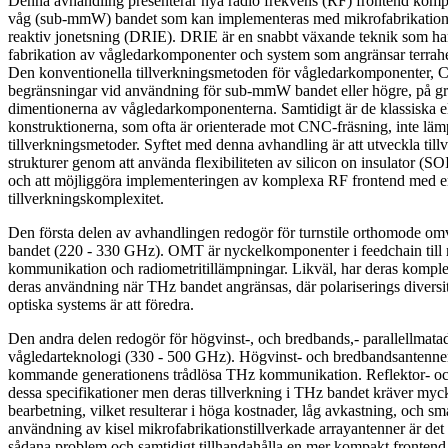
Denna avhandling presenterar nya radio frekvens (RF) frontend komp
våg (sub-mmW) bandet som kan implementeras med mikrofabrikationst
reaktiv jonetsning (DRIE). DRIE är en snabbt växande teknik som har 
fabrikation av vågledarkomponenter och system som angränsar terrah
Den konventionella tillverkningsmetoden för vågledarkomponenter, C
begränsningar vid användning för sub-mmW bandet eller högre, på g
dimentionerna av vågledarkomponenterna. Samtidigt är de klassiska 
konstruktionerna, som ofta är orienterade mot CNC-fräsning, inte lämp
tillverkningsmetoder. Syftet med denna avhandling är att utveckla till
strukturer genom att använda flexibiliteten av silicon on insulator (SO
och att möjliggöra implementeringen av komplexa RF frontend med e
tillverkningskomplexitet.
Den första delen av avhandlingen redogör för turnstile orthomode
bandet (220 - 330 GHz). OMT är nyckelkomponenter i feedchain till 
kommunikation och radiometritillämpningar. Likväl, har deras komple
deras användning när THz bandet angränsas, där polariserings diversite
optiska systems är att föredra.
Den andra delen redogör för högvinst-, och bredbands,- parallellmat
vågledarteknologi (330 - 500 GHz). Högvinst- och bredbandsantenne
kommande generationens trådlösa THz kommunikation. Reflektor- och
dessa specifikationer men deras tillverkning i THz bandet kräver myc
bearbetning, vilket resulterar i höga kostnader, låg avkastning, och s
användning av kisel mikrofabrikationstillverkade arrayantenner är de
sådana problem och samtidigt tillhandahålla en mer kompakt frontend