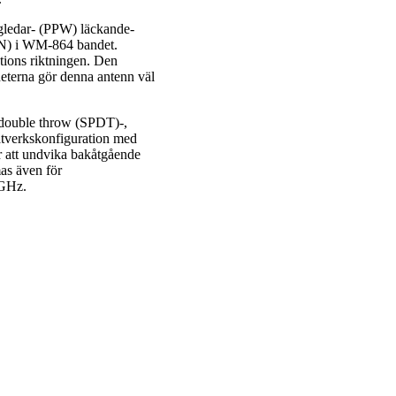
ågledar- (PPW) läckande-
FN) i WM-864 bandet.
tions riktningen. Den
eterna gör denna antenn väl
e double throw (SPDT)-,
tverkskonfiguration med
r att undvika bakåtgående
as även för
 GHz.