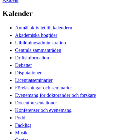
Aktuellt
Kalender
Anmäl aktivitet till kalendern
Akademiska högtider
Utbildningsadministration
Centrala sammanträden
Driftsinformation
Debatter
Disputationer
Licentiatseminarier
Föreläsningar och seminarier
Evenemang för doktorander och forskare
Docentpresentationer
Konferenser och evenemang
Podd
Fackligt
Musik