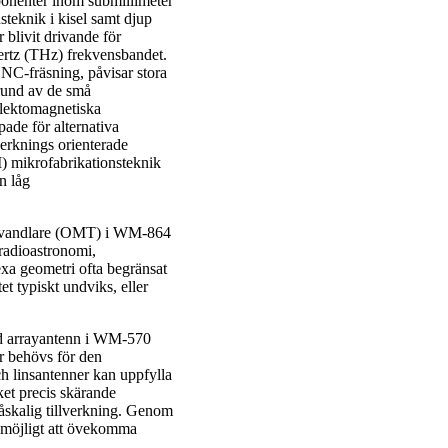
onenter inom submillimeter
eknik i kisel samt djup
blivit drivande för
ertz (THz) frekvensbandet.
NC-fräsning, påvisar stora
rund av de små
elektomagnetiska
ade för alternativa
verknings orienterade
I) mikrofabrikationsteknik
n låg
 omvandlare (OMT) i WM-864
radioastronomi,
xa geometri ofta begränsat
t typiskt undviks, eller
ad arrayantenn i WM-570
r behövs för den
 linsantenner kan uppfylla
ket precis skärande
måskalig tillverkning. Genom
t möjligt att övekomma
.