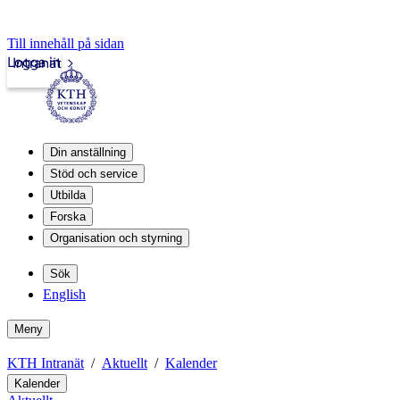
Till innehåll på sidan
Logga in
Intranät
Din anställning
Stöd och service
Utbilda
Forska
Organisation och styrning
Sök
English
Meny
KTH Intranät
Aktuellt
Kalender
Kalender