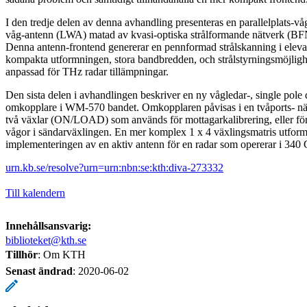
I den tredje delen av denna avhandling presenteras en parallelplats-v
våg-antenn (LWA) matad av kvasi-optiska strålformande nätverk (B
Denna antenn-frontend genererar en pennformad strålskanning i eleva
kompakta utformningen, stora bandbredden, och strålstyrningsmöjligh
anpassad för THz radar tillämpningar.
Den sista delen i avhandlingen beskriver en ny vågledar-, single pol
omkopplare i WM-570 bandet. Omkopplaren påvisas i en tvåports- nä
två växlar (ON/LOAD) som används för mottagarkalibrering, eller fö
vågor i sändarväxlingen. En mer komplex 1 x 4 växlingsmatris utform
implementeringen av en aktiv antenn för en radar som opererar i 340
urn.kb.se/resolve?urn=urn:nbn:se:kth:diva-273332
Till kalendern
Innehållsansvarig:
biblioteket@kth.se
Tillhör
: Om KTH
Senast ändrad
:
2020-06-02