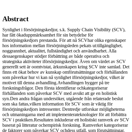
Abstract
Synlighet i försörjningskedjor, s.k. Supply Chain Visibility (SCV),
har fått ökaduppmärksamhet för sin betydelse för
försörjningskedjors prestanda. För att nå SCVhar olika egenskaper
hos information mellan försörjningsleden pekats ut:tillgänglighet,
noggrannhet, aktualitet, fullständighet och användbarhet. Alla
dessaegenskaper stödjer förbättring av både operativa och
strategiska aktiviteter iförsörjningskedjor. Även om värdet av SCV
generellt sett är oomtvistat, ärkunskapen kring SCV inte samlad. Det
finns ett ökat behov av kunskap omförutsättningar och förhållanden
som påverkar hur vi kan nå synlighet iförsörjningskedjor, vilket är
motivet till denna avhandling.Avhandlingen bygger på tre
forskningsfrågor. Den första identifierar ochkategoriserar
förhållanden som påverkar SCV med avsikt att ge en holistisk
syn.Den andra frågan undersöker, utgående från relaterade beslut
som ska fattas,vilken information för SCV som är viktig för
försörjningskedjors intressenter. Dentredje utforskar möjligheterna
och utmaningarna med att implementerateknologier för att förbättra
SCV i praktiken.Resultaten inkluderar ett holistiskt ramverk av SCV
baserat på litteratur ochempirisk forskning. Ramverket kategoriserar
de faktorer som påverkar SCV ochdess utfall, som förutsättningar,