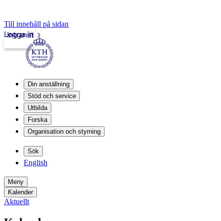
Till innehåll på sidan
Logga in
Intranät
Din anställning
Stöd och service
Utbilda
Forska
Organisation och styrning
Sök
English
Meny
Kalender
Aktuellt