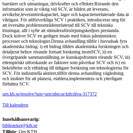
barriärer och utmaningar, drivkrafter och effekter.Rörande den
information som är viktig vid SCV, är bilden att leverans,
avvikelse,leverantörskapacitet, lager och kapacitetsrelaterade data är
viktigast. För attförverkliga SCV i praktiken, introduceras steg för
att översätta problemområdenrelaterad till SCV till tekniska
lösningar, allt i syfte att stimuleraförsörjningskedjors prestanda.
Dock kräver SCV en gedigen insats med fokus påmänniskor,
processer och teknologier.Denna avhandling tillför i huvudsak fyra
akademiska bidrag: i) ett bidrag tillden akademiska forskningen och
detaljerat behov rörande fortsatt forskning inomSCV, ii) en
övergripande sammanställning av kunskapsfronten rörande SCV, iii)
ettempiriskt utforskande av faktorer som påverkar SCV och iv) en
bekräftelse och ettbidrag till tidigare forskning om teknologierna för
SCV. För industriella aktörer,tillför denna avhandling vägledning
och insikter för att planera, etablera,implementera och ytterligare
förbättra SCV.
urn.kb.se/resolve?urn=urn:nbn:se:kth:diva-317372
Till kalendern
Innehållsansvarig:
biblioteket@kth.se
Tillhör
: Om KTH