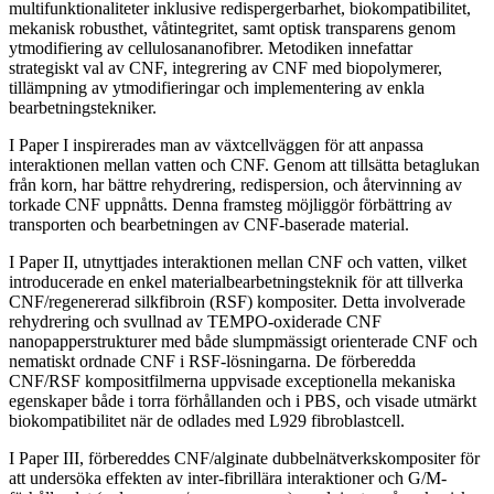
multifunktionaliteter inklusive redispergerbarhet, biokompatibilitet,
mekanisk robusthet, våtintegritet, samt optisk transparens genom
ytmodifiering av cellulosananofibrer. Metodiken innefattar
strategiskt val av CNF, integrering av CNF med biopolymerer,
tillämpning av ytmodifieringar och implementering av enkla
bearbetningstekniker.
I Paper I inspirerades man av växtcellväggen för att anpassa
interaktionen mellan vatten och CNF. Genom att tillsätta betaglukan
från korn, har bättre rehydrering, redispersion, och återvinning av
torkade CNF uppnåtts. Denna framsteg möjliggör förbättring av
transporten och bearbetningen av CNF-baserade material.
I Paper II, utnyttjades interaktionen mellan CNF och vatten, vilket
introducerade en enkel materialbearbetningsteknik för att tillverka
CNF/regenererad silkfibroin (RSF) kompositer. Detta involverade
rehydrering och svullnad av TEMPO-oxiderade CNF
nanopapperstrukturer med både slumpmässigt orienterade CNF och
nematiskt ordnade CNF i RSF-lösningarna. De förberedda
CNF/RSF kompositfilmerna uppvisade exceptionella mekaniska
egenskaper både i torra förhållanden och i PBS, och visade utmärkt
biokompatibilitet när de odlades med L929 fibroblastcell.
I Paper III, förbereddes CNF/alginate dubbelnätverkskompositer för
att undersöka effekten av inter-fibrillära interaktioner och G/M-