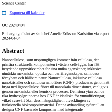
Science Center
Exportera till kalender
QC 20240404
Embargo godkänt av skolchef Amelie Eriksson Karlström via e-post
2024-04-04
Abstract
Nanocellulosa, som ursprungligen kommer från cellulosa, den
primära strukturella komponenten i växters cellväggar, har fått
betydande uppmärksamhet för sina unika egenskaper, inklusive
utmärkta mekaniska, optiska och barriäregenskaper, samt dess
förnybara och hållbara natur. Nanocellulosa, inklusive cellulosa
nanokristaller och cellulosa nanofibrer (CNF), produceras genom att
bryta ned lignocellulosa fibrer till nanoskala dimensioner, vanligtvis
genom mekaniska eller kemiska processer. Den stora ytan och de
rika hydroxylgrupperna hos CNF är idealiska för ytmodifieringar,
vilket avsevärt ökar dess mångsidighet i utvecklingen av
funktionella biokompositmaterial. Denna avhandling syftar till att
designa CNF-baserade kompositer med integrerade