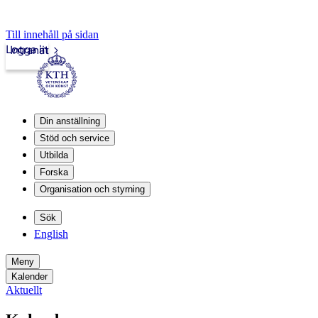
Till innehåll på sidan
Logga in
Intranät
Din anställning
Stöd och service
Utbilda
Forska
Organisation och styrning
Sök
English
Meny
Kalender
Aktuellt