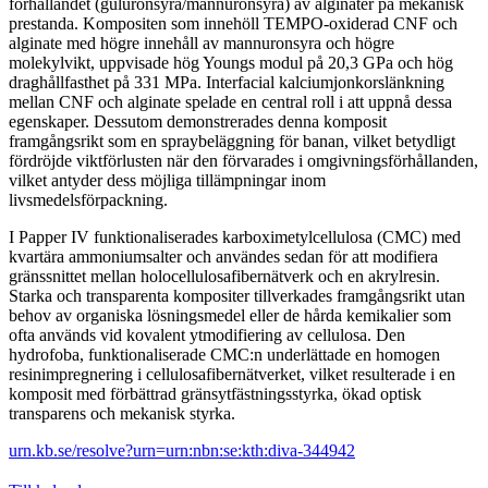
förhållandet (guluronsyra/mannuronsyra) av alginater på mekanisk
prestanda. Kompositen som innehöll TEMPO-oxiderad CNF och
alginate med högre innehåll av mannuronsyra och högre
molekylvikt, uppvisade hög Youngs modul på 20,3 GPa och hög
draghållfasthet på 331 MPa. Interfacial kalciumjonkorslänkning
mellan CNF och alginate spelade en central roll i att uppnå dessa
egenskaper. Dessutom demonstrerades denna komposit
framgångsrikt som en spraybeläggning för banan, vilket betydligt
fördröjde viktförlusten när den förvarades i omgivningsförhållanden,
vilket antyder dess möjliga tillämpningar inom
livsmedelsförpackning.
I Papper IV funktionaliserades karboximetylcellulosa (CMC) med
kvartära ammoniumsalter och användes sedan för att modifiera
gränssnittet mellan holocellulosafibernätverk och en akrylresin.
Starka och transparenta kompositer tillverkades framgångsrikt utan
behov av organiska lösningsmedel eller de hårda kemikalier som
ofta används vid kovalent ytmodifiering av cellulosa. Den
hydrofoba, funktionaliserade CMC:n underlättade en homogen
resinimpregnering i cellulosafibernätverket, vilket resulterade i en
komposit med förbättrad gränsytfästningsstyrka, ökad optisk
transparens och mekanisk styrka.
urn.kb.se/resolve?urn=urn:nbn:se:kth:diva-344942