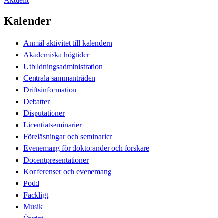
Aktuellt
Kalender
Anmäl aktivitet till kalendern
Akademiska högtider
Utbildningsadministration
Centrala sammanträden
Driftsinformation
Debatter
Disputationer
Licentiatseminarier
Föreläsningar och seminarier
Evenemang för doktorander och forskare
Docentpresentationer
Konferenser och evenemang
Podd
Fackligt
Musik