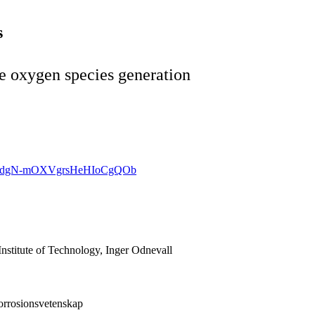
s
ve oxygen species generation
DwiHtNdgN-mOXVgrsHeHIoCgQOb
nstitute of Technology, Inger Odnevall
korrosionsvetenskap