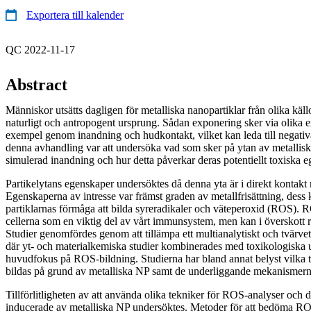
Exportera till kalender
QC 2022-11-17
Abstract
Människor utsätts dagligen för metalliska nanopartiklar från olika käl
naturligt och antropogent ursprung. Sådan exponering sker via olika e
exempel genom inandning och hudkontakt, vilket kan leda till negativ
denna avhandling var att undersöka vad som sker på ytan av metallisk
simulerad inandning och hur detta påverkar deras potentiellt toxiska 
Partikelytans egenskaper undersöktes då denna yta är i direkt kontak
Egenskaperna av intresse var främst graden av metallfrisättning, dess
partiklarnas förmåga att bilda syreradikaler och väteperoxid (ROS). RO
cellerna som en viktig del av vårt immunsystem, men kan i överskott re
Studier genomfördes genom att tillämpa ett multianalytiskt och tvärvet
där yt- och materialkemiska studier kombinerades med toxikologiska
huvudfokus på ROS-bildning. Studierna har bland annat belyst vilka
bildas på grund av metalliska NP samt de underliggande mekanismer
Tillförlitligheten av att använda olika tekniker för ROS-analyser och d
inducerade av metalliska NP undersöktes. Metoder för att bedöma ROS