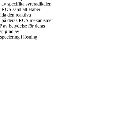
av specifika syreradikaler.
ar ROS samt att Haber
ilda den reaktiva
rat på deras ROS mekanismer
P av betydelse för deras
er, grad av
speciering i lösning.