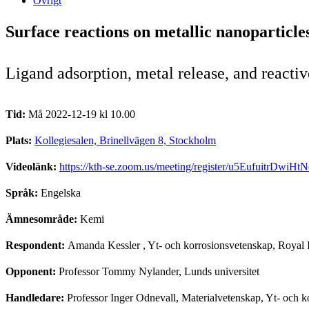
Övrigt
Surface reactions on metallic nanoparticle
Ligand adsorption, metal release, and reacti
Tid:
Må 2022-12-19 kl 10.00
Plats:
Kollegiesalen, Brinellvägen 8, Stockholm
Videolänk:
https://kth-se.zoom.us/meeting/register/u5Eufuitr
Språk:
Engelska
Ämnesområde:
Kemi
Respondent:
Amanda Kessler
, Yt- och korrosionsvetenskap, Royal I
Opponent:
Professor Tommy Nylander, Lunds universitet
Handledare:
Professor Inger Odnevall, Materialvetenskap, Yt- och 