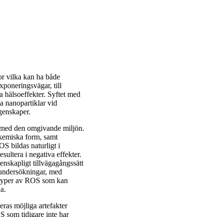
lor vilka kan ha både
xponeringsvägar, till
a hälsoeffekter. Syftet med
a nanopartiklar vid
egenskaper.
t med den omgivande miljön.
 kemiska form, samt
S bildas naturligt i
sultera i negativa effekter.
enskapligt tillvägagångssätt
 undersökningar, med
 typer av ROS som kan
na.
eras möjliga artefakter
 som tidigare inte har