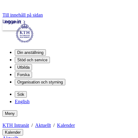
Till innehåll på sidan
Logga in
Intranät
Din anställning
Stöd och service
Utbilda
Forska
Organisation och styrning
Sök
English
Meny
KTH Intranät
Aktuellt
Kalender
Kalender