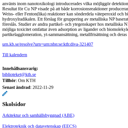
använts inom nanotoxikologi introducerades vilka möjliggör detektion 
Resultat för Cu NP visade på att både korrosionsreaktioner producer
Weiss- eller Fenton(lika) reaktioner kan sönderdela väteperoxid och b
hydroxylradikalen. Ett förslag för gruppering av metalliska NP base
föreslås. Studier av andra partikel- och ytegenskaper hos metalliska N
möjliga toxicitet omfattar även adsorption av ligander och biomolekyl
partikelagglomeration, yt-sammansättning, metallfrisättning och deras 
urn.kb.se/resolve?urn=urn:nbn:se:kth:diva-321407
Till kalendern
Innehållsansvarig:
biblioteket@kth.se
Tillhör
: Om KTH
Senast ändrad
:
2022-11-29
Skolsidor
Arkitektur och samhällsbyggnad (ABE)
Elektroteknik och datavetenskap (EECS)