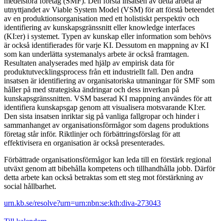
medelstora företag (SMF). Den första insatsen av detta arbeta är
utnyttjandet av Viable System Model (VSM) för att förstå beteendet
av en produktionsorganisation med ett holistiskt perspektiv och
identifiering av kunskapsgränssnitt eller knowledge interfaces
(KI:er) i systemet. Typen av kunskap eller information som behövs
är också identifierades för varje KI. Dessutom en mappning av KI
som kan underlätta systemanalys arbete är också framtagen.
Resultaten analyserades med hjälp av empirisk data för
produktutvecklingsprocess från ett industriellt fall. Den andra
insatsen är identifiering av organisatoriska utmaningar för SMF som
håller på med strategiska ändringar och dess inverkan på
kunskapsgränssnitten. VSM baserad KI mappning användes för att
identifiera kunskapsgap genom att visualisera motsvarande KI:er.
Den sista insatsen inriktar sig på vanliga fallgropar och hinder i
sammanhanget av organisationsförmågor som dagens produktions
företag står inför. Riktlinjer och förbättringsförslag för att
effektivisera en organisation är också presenterades.
Förbättrade organisationsförmågor kan leda till en förstärk regional
utväxt genom att bibehålla kompetens och tillhandhålla jobb. Därför
detta arbete kan också betraktas som ett steg mot förstärkning av
social hållbarhet.
urn.kb.se/resolve?urn=urn:nbn:se:kth:diva-273043