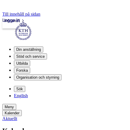
Till innehåll på sidan
Logga in
Intranät
Din anställning
Stöd och service
Utbilda
Forska
Organisation och styrning
Sök
English
Meny
Kalender
Aktuellt