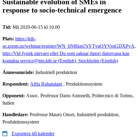
Sustainable evolution of SMEs in
response to socio-technical emergence
Tid:
Må 2020-06-15 kl 10.00
Plats:
https://kth-
se.zoom.us/webinar/register/WN_6NRkm7xYTvuOYVrqGDXPyA,
http://Vid fysisk närvaro eller Du som saknar dator/ datorvana kan
kontakta service@itm.kth.se (English), Stockholm (English)
Ämnesområde:
Industriell produktion
Respondent:
Afifa Rahatulain
, Produktionssystem
Opponent:
Assoc. Professor Dario Antonelli, Politecnico di Torino,
Italien
Handledare:
Professor Mauro Onori, Industriell produktion,
Produktionssystem
Exportera till kalender