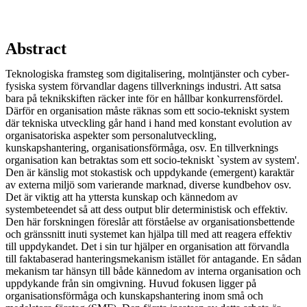
Abstract
Teknologiska framsteg som digitalisering, molntjänster och cyber-
fysiska system förvandlar dagens tillverknings industri. Att satsa
bara på teknikskiften räcker inte för en hållbar konkurrensfördel.
Därför en organisation måste räknas som ett socio-tekniskt system
där tekniska utveckling går hand i hand med konstant evolution av
organisatoriska aspekter som personalutveckling,
kunskapshantering, organisationsförmåga, osv. En tillverknings
organisation kan betraktas som ett socio-tekniskt `system av system'.
Den är känslig mot stokastisk och uppdykande (emergent) karaktär
av externa miljö som varierande marknad, diverse kundbehov osv.
Det är viktig att ha yttersta kunskap och kännedom av
systembeteendet så att dess output blir deterministisk och effektiv.
Den här forskningen föreslår att förståelse av organisationsbettende
och gränssnitt inuti systemet kan hjälpa till med att reagera effektiv
till uppdykandet. Det i sin tur hjälper en organisation att förvandla
till faktabaserad hanteringsmekanism istället för antagande. En sådan
mekanism tar hänsyn till både kännedom av interna organisation och
uppdykande från sin omgivning. Huvud fokusen ligger på
organisationsförmåga och kunskapshantering inom små och