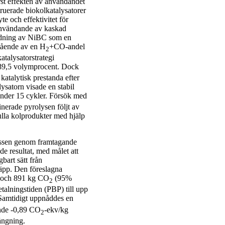
st effekten av användandet
ruerade biokolkatalysatorer
e och effektivitet för
användande av kaskad
ändning av NiBC som en
stående av en H
+CO-andel
2
talysatorstrategi
89,5 volymprocent. Dock
katalytisk prestanda efter
satorn visade en stabil
under 15 cykler. Försök med
nerade pyrolysen följt av
ulla kolprodukter med hjälp
essen genom framtagande
e resultat, med målet att
bart sätt från
läpp. Den föreslagna
 och 891 kg CO
(95%
2
talningstiden (PBP) till upp
 Samtidigt uppnåddes en
ande -0,89 CO
-ekv/kg
2
ångning.