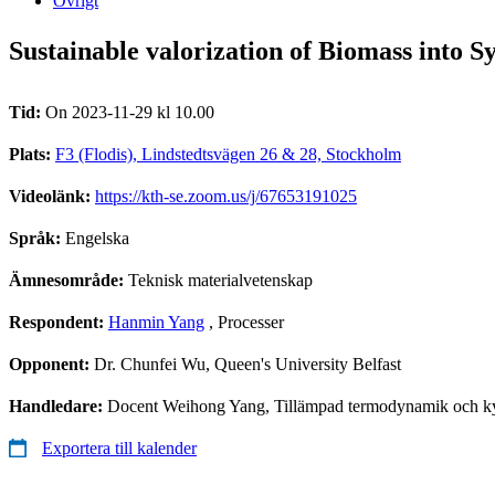
Övrigt
Sustainable valorization of Biomass into S
Tid:
On 2023-11-29 kl 10.00
Plats:
F3 (Flodis), Lindstedtsvägen 26 & 28, Stockholm
Videolänk:
https://kth-se.zoom.us/j/67653191025
Språk:
Engelska
Ämnesområde:
Teknisk materialvetenskap
Respondent:
Hanmin Yang
, Processer
Opponent:
Dr. Chunfei Wu, Queen's University Belfast
Handledare:
Docent Weihong Yang, Tillämpad termodynamik och kylte
Exportera till kalender