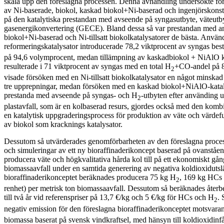
skala upp den föreslagna processen. Denna avhandling undersökte för
av Ni-baserade, biokol, kaskad biokol+Ni-baserad och ingenjörskonst
på den katalytiska prestandan med avseende på syngasutbyte, väteutbyt
gasenergikonvertering (GECE). Bland dessa så var prestandan med 
biokol+Ni-baserad och Ni-tillsatt biokolkatalysatorer de bästa. Anv
reformeringskatalysator introducerade 78,2 viktprocent av syngas be
på 94,6 volymprocent, medan tillämpning av kaskadbiokol + NiAlO ka
resulterade i 71 viktprocent av syngas med en total H
+CO-andel på 
2
visade försöken med en Ni-tillsatt biokolkatalysator en något minskad 
tre upprepningar, medan försöken med en kaskad biokol+NiAlO-kataly
prestanda med avseende på syngas- och H
-utbyten efter använding 
2
plastavfall, som är en kolbaserad resurs, gjordes också med den kombi
en katalytisk uppgraderingsprocess för produktion av väte och värdef
av biokol som kracknings katalysator.
Dessutom så utvärderades genomförbarheten av den föreslagna proc
och simuleringar av ett ny bioraffinaderikoncept baserad på ovanståend
producera väte och högkvalitativa hårda kol till på ett ekonomiskt gång
biomassaavfall under en samtida generering av negativa koldioxiduts
bioraffinaderikonceptet beräknades producera 75 kg H
, 169 kg HCs
2
renhet) per metrisk ton biomassaavfall. Dessutom så beräknades återbe
till två år vid referenspriser på 13,7 €/kg och 5 €/kg för HCs och H
.
2
negativ emission för den föreslagna bioraffinaderikonceptet motsvar
biomassa baserat på svensk vindkraftsel, med hänsyn till koldioxidinf