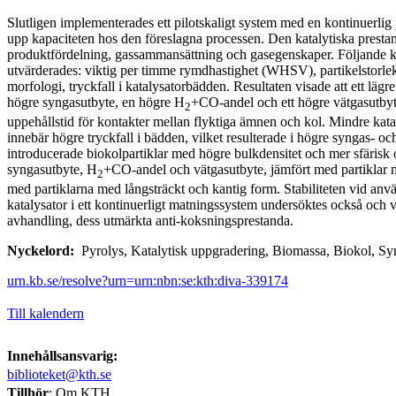
Slutligen implementerades ett pilotskaligt system med en kontinuerlig p
upp kapaciteten hos den föreslagna processen. Den katalytiska presta
produktfördelning, gassammansättning och gasegenskaper. Följande kr
utvärderades: viktig per timme rymdhastighet (WHSV), partikelstorlek
morfologi, tryckfall i katalysatorbädden. Resultaten visade att ett lä
högre syngasutbyte, en högre H
+CO-andel och ett högre vätgasutbyt
2
uppehållstid för kontakter mellan flyktiga ämnen och kol. Mindre katal
innebär högre tryckfall i bädden, vilket resulterade i högre syngas- 
introducerade biokolpartiklar med högre bulkdensitet och mer sfärisk
syngasutbyte, H
+CO-andel och vätgasutbyte, jämfört med partiklar 
2
med partiklarna med långsträckt och kantig form. Stabiliteten vid an
katalysator i ett kontinuerligt matningssystem undersöktes också och v
avhandling, dess utmärkta anti-koksningsprestanda.
Nyckelord:
Pyrolys, Katalytisk uppgradering, Biomassa, Biokol, Sy
urn.kb.se/resolve?urn=urn:nbn:se:kth:diva-339174
Till kalendern
Innehållsansvarig:
biblioteket@kth.se
Tillhör
: Om KTH