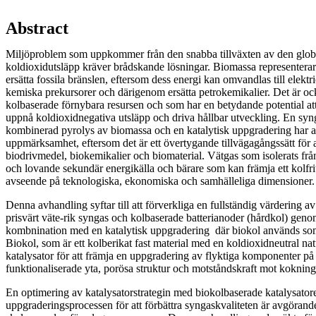
Abstract
Miljöproblem som uppkommer från den snabba tillväxten av den globa
koldioxidutsläpp kräver brådskande lösningar. Biomassa representerar et
ersätta fossila bränslen, eftersom dess energi kan omvandlas till elektr
kemiska prekursorer och därigenom ersätta petrokemikalier. Det är oc
kolbaserade förnybara resursen och som har en betydande potential att
uppnå koldioxidnegativa utsläpp och driva hållbar utveckling. En syn
kombinerad pyrolys av biomassa och en katalytisk uppgradering har a
uppmärksamhet, eftersom det är ett övertygande tillvägagångssätt för 
biodrivmedel, biokemikalier och biomaterial. Vätgas som isolerats frå
och lovande sekundär energikälla och bärare som kan främja ett kolfr
avseende på teknologiska, ekonomiska och samhälleliga dimensioner.
Denna avhandling syftar till att förverkliga en fullständig värdering av
prisvärt väte-rik syngas och kolbaserade batterianoder (hårdkol) geno
kombnination med en katalytisk uppgradering där biokol används som 
Biokol, som är ett kolberikat fast material med en koldioxidneutral na
katalysator för att främja en uppgradering av flyktiga komponenter p
funktionaliserade yta, porösa struktur och motståndskraft mot kokning
En optimering av katalysatorstrategin med biokolbaserade katalysatore
uppgraderingsprocessen för att förbättra syngaskvaliteten är avgörand