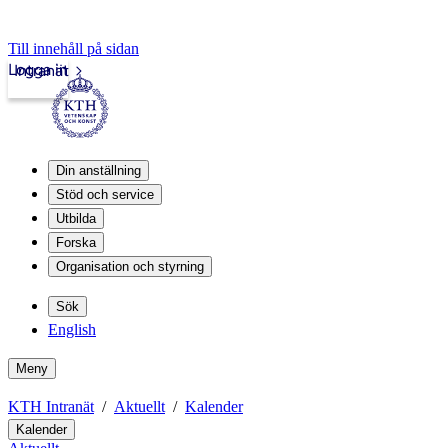
Till innehåll på sidan
Logga in
Intranät
Din anställning
Stöd och service
Utbilda
Forska
Organisation och styrning
Sök
English
Meny
KTH Intranät
Aktuellt
Kalender
Kalender