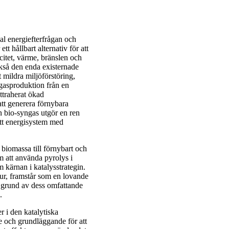
l energiefterfrågan och
t hållbart alternativ för att
icitet, värme, bränslen och
kså den enda existernade
 mildra miljöförstöring,
gasproduktion från en
ttraherat ökad
att generera förnybara
n bio-syngas utgör en ren
itt energisystem med
 biomassa till förnybart och
m att använda pyrolys i
kärnan i katalysstrategin.
tur, framstår som en lovande
å grund av dess omfattande
.
r i den katalytiska
e och grundläggande för att