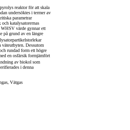
yrolys reaktor för att skala
ndan undersöktes i termer av
itiska parametrar
 och katalysatorernas
gre WHSV värde gynnar ett
e på grund av en längre
ysatorpartikelstorlekar
och väteutbyten. Dessutom
 och rundad form ett högre
med en osfärsik formjämfört
vändning av biokol som
erifierades i denna
ngas, Vätgas