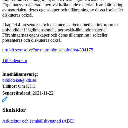
färgämnessensisiterade perovskit-liknande material. Karaktärisering
av materialen, deras egenskaper och tillämpning av dessa i solceller
diskuteras också.
I kapitel 4 presenteras och diskuteras arbetet med att inkorporera
polyjodider i lågdimensionella perovskit-liknande material.
Föreningarnas egenskaper och deras tillämpning i solceller
presenteras och diskuteras också.
urn.kb.se/resolve?urn=urn:nbn:se:kth:diva-304175
Till kalendern
Innehållsansvarig:
biblioteket@kth.se
Tillhör
: Om KTH
Senast ändrad
:
2021-11-22
Skolsidor
Arkitektur och samhällsbyggnad (ABE)