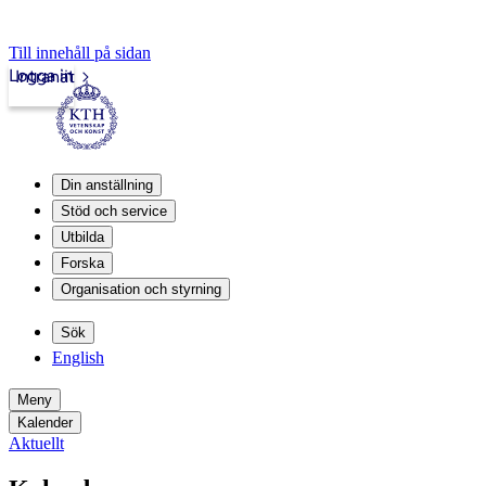
Till innehåll på sidan
Logga in
Intranät
Din anställning
Stöd och service
Utbilda
Forska
Organisation och styrning
Sök
English
Meny
Kalender
Aktuellt