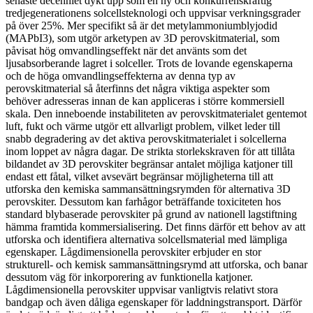
senaste decenniet dykt upp som en ny och konkurrenskraftig
tredjegenerationens solcellsteknologi och uppvisar verkningsgrader
på över 25%. Mer specifikt så är det metylammoniumblyjodid
(MAPbI3), som utgör arketypen av 3D perovskitmaterial, som
påvisat hög omvandlingseffekt när det använts som det
ljusabsorberande lagret i solceller. Trots de lovande egenskaperna
och de höga omvandlingseffekterna av denna typ av
perovskitmaterial så återfinns det några viktiga aspekter som
behöver adresseras innan de kan appliceras i större kommersiell
skala. Den inneboende instabiliteten av perovskitmaterialet gentemot
luft, fukt och värme utgör ett allvarligt problem, vilket leder till
snabb degradering av det aktiva perovskitmaterialet i solcellerna
inom loppet av några dagar. De strikta storlekskraven för att tillåta
bildandet av 3D perovskiter begränsar antalet möjliga katjoner till
endast ett fåtal, vilket avsevärt begränsar möjligheterna till att
utforska den kemiska sammansättningsrymden för alternativa 3D
perovskiter. Dessutom kan farhågor beträffande toxiciteten hos
standard blybaserade perovskiter på grund av nationell lagstiftning
hämma framtida kommersialisering. Det finns därför ett behov av att
utforska och identifiera alternativa solcellsmaterial med lämpliga
egenskaper. Lågdimensionella perovskiter erbjuder en stor
strukturell- och kemisk sammansättningsrymd att utforska, och banar
dessutom väg för inkorporering av funktionella katjoner.
Lågdimensionella perovskiter uppvisar vanligtvis relativt stora
bandgap och även dåliga egenskaper för laddningstransport. Därför