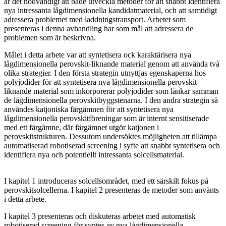
är det nödvändigt att både utveckla metoder för att snabbt identifiera
nya intressanta lågdimensionella kandidatmaterial, och att samtidigt
adressera problemet med laddningstransport. Arbetet som
presenteras i denna avhandling har som mål att adressera de
problemen som är beskrivna.
Målet i detta arbete var att syntetisera ock karaktärisera nya
lågdimensionella perovskit-liknande material genom att använda två
olika strategier. I den första strategin utnyttjas egenskaperna hos
polyjodider för att syntetisera nya lågdimensionella perovskit-
liknande material som inkorporerar polyjodider som länkar samman
de lågdimensionella perovskitbyggstenarna. I den andra strategin så
användes katjoniska färgämnen för att syntetisera nya
lågdimensionella perovskitföreningar som är internt sensitiserade
med ett färgämne, där färgämnet utgör katjonen i
perovskitstrukturen. Dessutom undersöktes möjligheten att tillämpa
automatiserad robotiserad screening i syfte att snabbt syntetisera och
identifiera nya och potentiellt intressanta solcellsmaterial.
I kapitel 1 introduceras solcellsområdet, med ett särskilt fokus på
perovskitsolcellerna. I kapitel 2 presenteras de metoder som använts
i detta arbete.
I kapitel 3 presenteras och diskuteras arbetet med automatisk
robotiserad screening för syntes av nya lågdimensionella