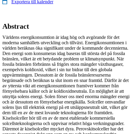
Exportera till kalender
Abstract
Världens energikonsumtion är idag hög och avgörande för det
moderna samhällets utveckling och tillväxt. Energikonsumtionen i
världen beräknas öka signifikant under de kommande decennierna.
Den energi som konsumeras idag baseras till största del på fossila
bränslen, vilket är ett betydande problem ur klimatsynpunkt. När
fossila bränslen förbränns så frigörs stora mängder växthusgaser,
exempelvis koldioxid, vilket i sin tur bidrar till den globala
uppvärmningen. Dessutom är de fossila bränsleresurserna
begränsade och beräknas ta slut inom en snar framtid. Därför är det
av yttersta vikt att energikonsumtionen framöver kommer från
förnyelsebara källor och är koldioxidneutrala. En möjlighet är att
utnyttja solens energi. Solen förser oss med enorma mängder energi
och är dessutom en förnyelsebar energikälla. Solceller omvandlar
solens ljus till elektrisk energi på ett utsläppsneutralt sätt, vilket gör
dem till en av de mest lovande teknologierna för framtiden.
Kiselsolceller hör till en av de mest etablerade kommersiella
solcellsteknologierna och uppvisar relativt höga verkningsgrader.
Däremot är kiselsolceller mycket dyra. Perovskitsolceller har det