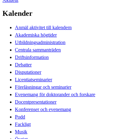
Aktuellt
Kalender
Anmäl aktivitet till kalendern
Akademiska högtider
Utbildningsadministration
Centrala sammanträden
Driftsinformation
Debatter
Disputationer
Licentiatseminarier
Föreläsningar och seminarier
Evenemang för doktorander och forskare
Docentpresentationer
Konferenser och evenemang
Podd
Fackligt
Musik