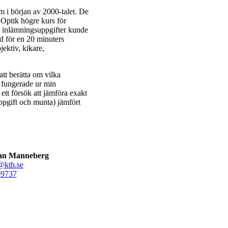
m i början av 2000-talet. De
 Optik högre kurs för
 inlämningsuppgifter kunde
d för en 20 minuters
ektiv, kikare,
tt berätta om vilka
 fungerade ur min
tt försök att jämföra exakt
pgift och munta) jämfört
an Manneberg
kth.se
0
9737