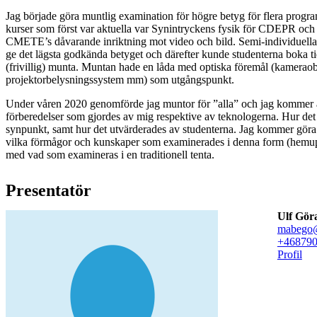
Jag började göra muntlig examination för högre betyg för flera progra
kurser som först var aktuella var Synintryckens fysik för CDEPR och
CMETE’s dåvarande inriktning mot video och bild. Semi-individuella
ge det lägsta godkända betyget och därefter kunde studenterna boka ti
(frivillig) munta. Muntan hade en låda med optiska föremål (kameraobj
projektorbelysningssystem mm) som utgångspunkt.
Under våren 2020 genomförde jag muntor för ”alla” och jag kommer a
förberedelser som gjordes av mig respektive av teknologerna. Hur det
synpunkt, samt hur det utvärderades av studenterna. Jag kommer göra e
vilka förmågor och kunskaper som examinerades i denna form (hemup
med vad som examineras i en traditionell tenta.​
Presentatör
Ulf Gör
mabego@
+46879
Profil