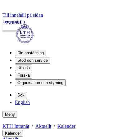
Till innehåll på sidan
Logga in
Intranät
Din anställning
Stöd och service
Utbilda
Forska
Organisation och styrning
Sök
English
Meny
KTH Intranät
Aktuellt
Kalender
Kalender