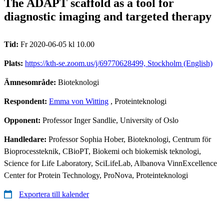
The ADAPT scaffold as a tool for
diagnostic imaging and targeted therapy
Tid:
Fr 2020-06-05 kl 10.00
Plats:
https://kth-se.zoom.us/j/69770628499, Stockholm (English)
Ämnesområde:
Bioteknologi
Respondent:
Emma von Witting
, Proteinteknologi
Opponent:
Professor Inger Sandlie, University of Oslo
Handledare:
Professor Sophia Hober, Bioteknologi, Centrum för
Bioprocessteknik, CBioPT, Biokemi och biokemisk teknologi,
Science for Life Laboratory, SciLifeLab, Albanova VinnExcellence
Center for Protein Technology, ProNova, Proteinteknologi
Exportera till kalender