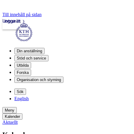
Till innehåll på sidan
Logga in
Intranät
Din anställning
Stöd och service
Utbilda
Forska
Organisation och styrning
Sök
English
Meny
Kalender
Aktuellt