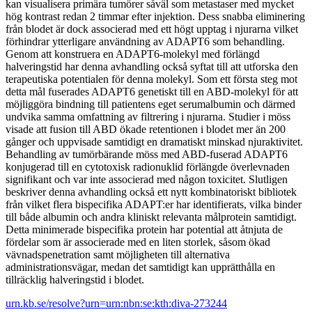
kan visualisera primära tumörer såväl som metastaser med mycket
hög kontrast redan 2 timmar efter injektion. Dess snabba eliminering
från blodet är dock associerad med ett högt upptag i njurarna vilket
förhindrar ytterligare användning av ADAPT6 som behandling.
Genom att konstruera en ADAPT6-molekyl med förlängd
halveringstid har denna avhandling också syftat till att utforska den
terapeutiska potentialen för denna molekyl. Som ett första steg mot
detta mål fuserades ADAPT6 genetiskt till en ABD-molekyl för att
möjliggöra bindning till patientens eget serumalbumin och därmed
undvika samma omfattning av filtrering i njurarna. Studier i möss
visade att fusion till ABD ökade retentionen i blodet mer än 200
gånger och uppvisade samtidigt en dramatiskt minskad njuraktivitet.
Behandling av tumörbärande möss med ABD-fuserad ADAPT6
konjugerad till en cytotoxisk radionuklid förlängde överlevnaden
signifikant och var inte associerad med någon toxicitet. Slutligen
beskriver denna avhandling också ett nytt kombinatoriskt bibliotek
från vilket flera bispecifika ADAPT:er har identifierats, vilka binder
till både albumin och andra kliniskt relevanta målprotein samtidigt.
Detta minimerade bispecifika protein har potential att åtnjuta de
fördelar som är associerade med en liten storlek, såsom ökad
vävnadspenetration samt möjligheten till alternativa
administrationsvägar, medan det samtidigt kan upprätthålla en
tillräcklig halveringstid i blodet.
urn.kb.se/resolve?urn=urn:nbn:se:kth:diva-273244