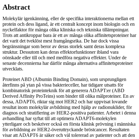
Abstract
Molekylär igenkänning, eller de specifika interaktionerna mellan ett
protein och dess ligand, är ett centralt koncept inom biologin och en
nyckelfaktor för många olika kliniska och tekniska tillämpningar.
Trots att antikroppar bara är ett av många olika affinitetsproteiner har
det varit det tveklöst mest framgångsrika. De har dock vissa
begränsningar som beror av deras storlek samt deras komplexa
struktur. Dessutom kan deras effektorfunktioner ibland vara
oönskade eller till och med medföra negativa effekter. Under de
senaste decennierna har därför många alternativa affinitetsproteiner
utvecklats.
Proteinet ABD (Albumin Binding Domain), som ursprungligen
återfinns på ytan på vissa bakterieceller, har tidigare utsatts för
kombinatorisk proteinteknik för att generera ADAPT:er (ABD
Derived Affinity ProTeins) som binder till olika målproteiner. En av
dessa, ADAPT6, riktar sig mot HER2 och har uppvisat lovande
resultat inom molekylär avbildning med hjälp av radionuklider, för
diagnos och stratifiering av HER2-positiva patienter. Arbetet i denna
avhandling har syftat till att optimera ADAPT6-molekylen
ytterligare och beskriver också en första klinisk prövning i människa
för avbildning av HER2-överuttryckande bröstcancer. Resultaten
visar att ADAPT6 är säker och väl tolererad av patienter och att den