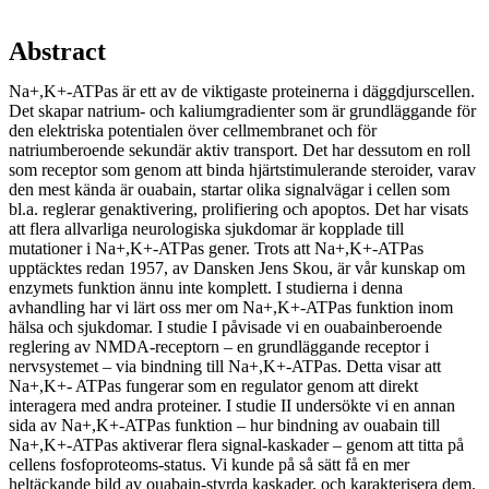
Abstract
Na+,K+-ATPas är ett av de viktigaste proteinerna i däggdjurscellen.
Det skapar natrium- och kaliumgradienter som är grundläggande för
den elektriska potentialen över cellmembranet och för
natriumberoende sekundär aktiv transport. Det har dessutom en roll
som receptor som genom att binda hjärtstimulerande steroider, varav
den mest kända är ouabain, startar olika signalvägar i cellen som
bl.a. reglerar genaktivering, prolifiering och apoptos. Det har visats
att flera allvarliga neurologiska sjukdomar är kopplade till
mutationer i Na+,K+-ATPas gener. Trots att Na+,K+-ATPas
upptäcktes redan 1957, av Dansken Jens Skou, är vår kunskap om
enzymets funktion ännu inte komplett. I studierna i denna
avhandling har vi lärt oss mer om Na+,K+-ATPas funktion inom
hälsa och sjukdomar. I studie I påvisade vi en ouabainberoende
reglering av NMDA-receptorn – en grundläggande receptor i
nervsystemet – via bindning till Na+,K+-ATPas. Detta visar att
Na+,K+- ATPas fungerar som en regulator genom att direkt
interagera med andra proteiner. I studie II undersökte vi en annan
sida av Na+,K+-ATPas funktion – hur bindning av ouabain till
Na+,K+-ATPas aktiverar flera signal-kaskader – genom att titta på
cellens fosfoproteoms-status. Vi kunde på så sätt få en mer
heltäckande bild av ouabain-styrda kaskader, och karakterisera dem.