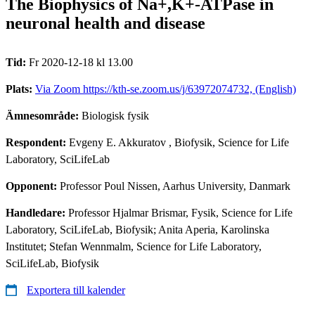
The Biophysics of Na+,K+-ATPase in
neuronal health and disease
Tid:
Fr 2020-12-18 kl 13.00
Plats:
Via Zoom https://kth-se.zoom.us/j/63972074732, (English)
Ämnesområde:
Biologisk fysik
Respondent:
Evgeny E. Akkuratov
, Biofysik, Science for Life
Laboratory, SciLifeLab
Opponent:
Professor Poul Nissen, Aarhus University, Danmark
Handledare:
Professor Hjalmar Brismar, Fysik, Science for Life
Laboratory, SciLifeLab, Biofysik; Anita Aperia, Karolinska
Institutet; Stefan Wennmalm, Science for Life Laboratory,
SciLifeLab, Biofysik
Exportera till kalender