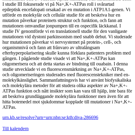
I studie III fokuserade vi på Na+,K+-ATPas roll i svårartad
epileptisk encefalopati orsakad av en mutation i ATP1A1-genen. Vi
utförde en molekylär och cellulär studie för att beskriva hur en
mutation påverkar proteinets struktur och funktion, och fann att
mutationen omvandlar jonpumpen till en ospecifik läckkanal. I
studie IV genomförde vi en translationell studie för den vanligaste
mutationen vid dystoni parkinsonism med snabb debut. Vi studerade
hur mutationen påverkar vi nervsystemet på protein-, cell-, och
organismnivå och fann att frånvaro av ultralångsam
efterhyperpolarisering skulle kunna förklara patienters problem med
gången. I pågående studie visade vi att Na+,K+-ATPas kan
oligomerisera och att detta startas av bindning till ouabain. I denna
studie utvecklade vi en fluorescensmärkning av Na+,K+-ATPas,
och oligomeriseringen studerades med fluorescenstekniker med en-
molekylkänslighet. Sammanfattningsvis har vi använt biofysikaliska
och molekylära metoder för att studera olika aspekter av Na+,K+-
ATPas funktion och nått insikter som kan vara till hjälp, inte bara för
att beskriva grundläggande molekylära funktioner men även för att
hitta botemedel mot sjukdommar kopplade till mutationer i Na+,K+-
ATPas.
urn.kb.se/resolve?urn=urn:nbn:se:kth:diva-286696
Till kalendern