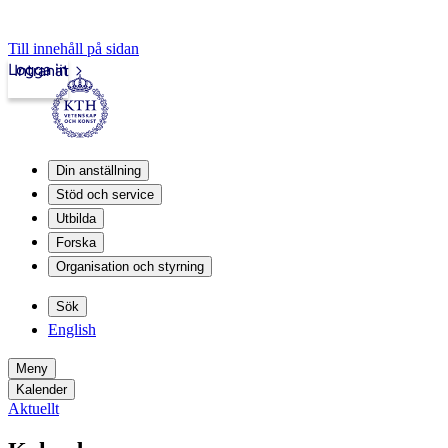
Till innehåll på sidan
Logga in
Intranät
Din anställning
Stöd och service
Utbilda
Forska
Organisation och styrning
Sök
English
Meny
Kalender
Aktuellt