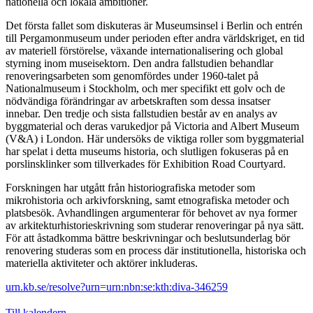
nationella och lokala ambitioner.
Det första fallet som diskuteras är Museumsinsel i Berlin och entrén
till Pergamonmuseum under perioden efter andra världskriget, en tid
av materiell förstörelse, växande internationalisering och global
styrning inom museisektorn. Den andra fallstudien behandlar
renoveringsarbeten som genomfördes under 1960-talet på
Nationalmuseum i Stockholm, och mer specifikt ett golv och de
nödvändiga förändringar av arbetskraften som dessa insatser
innebar. Den tredje och sista fallstudien består av en analys av
byggmaterial och deras varukedjor på Victoria and Albert Museum
(V&A) i London. Här undersöks de viktiga roller som byggmaterial
har spelat i detta museums historia, och slutligen fokuseras på en
porslinsklinker som tillverkades för Exhibition Road Courtyard.
Forskningen har utgått från historiografiska metoder som
mikrohistoria och arkivforskning, samt etnografiska metoder och
platsbesök. Avhandlingen argumenterar för behovet av nya former
av arkitekturhistorieskrivning som studerar renoveringar på nya sätt.
För att åstadkomma bättre beskrivningar och beslutsunderlag bör
renovering studeras som en process där institutionella, historiska och
materiella aktiviteter och aktörer inkluderas.
urn.kb.se/resolve?urn=urn:nbn:se:kth:diva-346259
Till kalendern