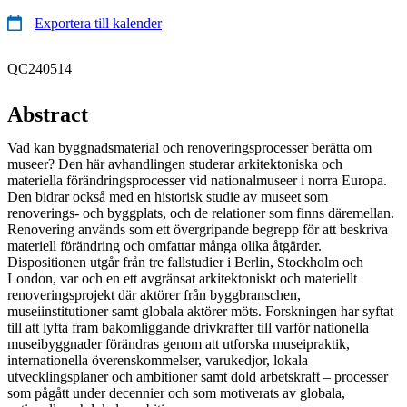
Exportera till kalender
QC240514
Abstract
Vad kan byggnadsmaterial och renoveringsprocesser berätta om
museer? Den här avhandlingen studerar arkitektoniska och
materiella förändringsprocesser vid nationalmuseer i norra Europa.
Den bidrar också med en historisk studie av museet som
renoverings- och byggplats, och de relationer som finns däremellan.
Renovering används som ett övergripande begrepp för att beskriva
materiell förändring och omfattar många olika åtgärder.
Dispositionen utgår från tre fallstudier i Berlin, Stockholm och
London, var och en ett avgränsat arkitektoniskt och materiellt
renoveringsprojekt där aktörer från byggbranschen,
museiinstitutioner samt globala aktörer möts. Forskningen har syftat
till att lyfta fram bakomliggande drivkrafter till varför nationella
museibyggnader förändras genom att utforska museipraktik,
internationella överenskommelser, varukedjor, lokala
utvecklingsplaner och ambitioner samt dold arbetskraft – processer
som pågått under decennier och som motiverats av globala,