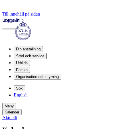
Till innehåll på sidan
Logga in
Intranät
Din anställning
Stöd och service
Utbilda
Forska
Organisation och styrning
Sök
English
Meny
Kalender
Aktuellt