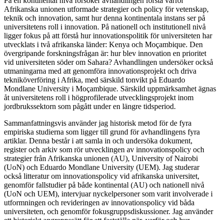
På en kontinental nivå försöker avhandlingen förstå varför
Afrikanska unionen utformade strategier och policy för vetenskap,
teknik och innovation, samt hur denna kontinentala instans ser på
universitetens roll i innovation. På nationell och institutionell nivå
ligger fokus på att förstå hur innovationspolitik för universiteten har
utvecklats i två afrikanska länder: Kenya och Moçambique. Den
övergripande forskningsfrågan är: hur blev innovation en prioritet
vid universiteten söder om Sahara? Avhandlingen undersöker också
utmaningarna med att genomföra innovationsprojekt och driva
tekniköverföring i Afrika, med särskild tonvikt på Eduardo
Mondlane University i Moçambique. Särskild uppmärksamhet ägnas
åt universitetens roll i högprofilerade utvecklingsprojekt inom
jordbrukssektorn som pågått under en längre tidsperiod.
Sammanfattningsvis använder jag historisk metod för de fyra
empiriska studierna som ligger till grund för avhandlingens fyra
artiklar. Denna består i att samla in och undersöka dokument,
register och arkiv som rör utvecklingen av innovationspolicy och
strategier från Afrikanska unionen (AU), University of Nairobi
(UoN) och Eduardo Mondlane University (UEM). Jag studerar
också litteratur om innovationspolicy vid afrikanska universitet,
genomför fallstudier på både kontinental (AU) och nationell nivå
(UoN och UEM), intervjuar nyckelpersoner som varit involverade i
utformningen och revideringen av innovationspolicy vid båda
universiteten, och genomför fokusgruppsdiskussioner. Jag använder