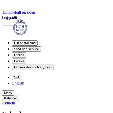
Till innehåll på sidan
Logga in
Intranät
Din anställning
Stöd och service
Utbilda
Forska
Organisation och styrning
Sök
English
Meny
Kalender
Aktuellt