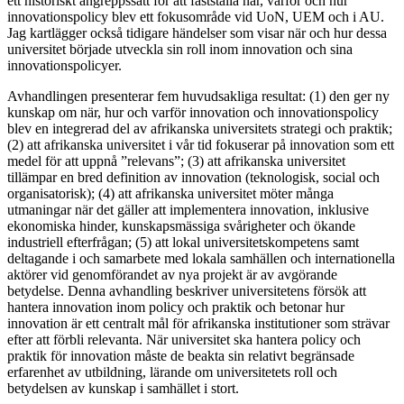
ett historiskt angreppssätt för att fastställa när, varför och hur
innovationspolicy blev ett fokusområde vid UoN, UEM och i AU.
Jag kartlägger också tidigare händelser som visar när och hur dessa
universitet började utveckla sin roll inom innovation och sina
innovationspolicyer.
Avhandlingen presenterar fem huvudsakliga resultat: (1) den ger ny
kunskap om när, hur och varför innovation och innovationspolicy
blev en integrerad del av afrikanska universitets strategi och praktik;
(2) att afrikanska universitet i vår tid fokuserar på innovation som ett
medel för att uppnå ”relevans”; (3) att afrikanska universitet
tillämpar en bred definition av innovation (teknologisk, social och
organisatorisk); (4) att afrikanska universitet möter många
utmaningar när det gäller att implementera innovation, inklusive
ekonomiska hinder, kunskapsmässiga svårigheter och ökande
industriell efterfrågan; (5) att lokal universitetskompetens samt
deltagande i och samarbete med lokala samhällen och internationella
aktörer vid genomförandet av nya projekt är av avgörande
betydelse. Denna avhandling beskriver universitetens försök att
hantera innovation inom policy och praktik och betonar hur
innovation är ett centralt mål för afrikanska institutioner som strävar
efter att förbli relevanta. När universitet ska hantera policy och
praktik för innovation måste de beakta sin relativt begränsade
erfarenhet av utbildning, lärande om universitetets roll och
betydelsen av kunskap i samhället i stort.