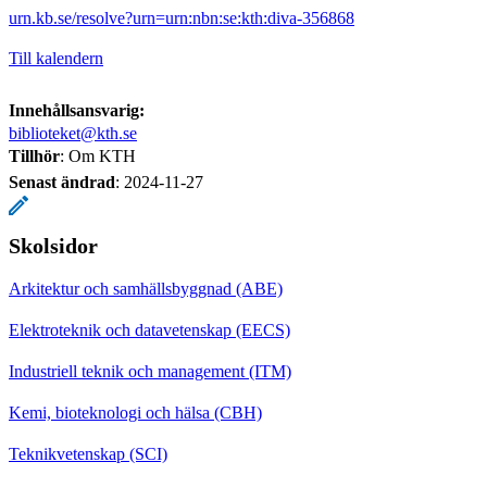
urn.kb.se/resolve?urn=urn:nbn:se:kth:diva-356868
Till kalendern
Innehållsansvarig:
biblioteket@kth.se
Tillhör
: Om KTH
Senast ändrad
:
2024-11-27
Skolsidor
Arkitektur och samhällsbyggnad (ABE)
Elektroteknik och datavetenskap (EECS)
Industriell teknik och management (ITM)
Kemi, bioteknologi och hälsa (CBH)
Teknikvetenskap (SCI)