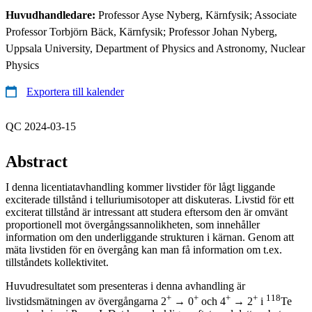
Huvudhandledare:
Professor Ayse Nyberg, Kärnfysik; Associate
Professor Torbjörn Bäck, Kärnfysik; Professor Johan Nyberg,
Uppsala University, Department of Physics and Astronomy, Nuclear
Physics
Exportera till kalender
QC 2024-03-15
Abstract
I denna licentiatavhandling kommer livstider för lågt liggande
exciterade tillstånd i telluriumisotoper att diskuteras. Livstid för ett
exciterat tillstånd är intressant att studera eftersom den är omvänt
proportionell mot övergångssannolikheten, som innehåller
information om den underliggande strukturen i kärnan. Genom att
mäta livstiden för en övergång kan man få information om t.ex.
tillståndets kollektivitet.
Huvudresultatet som presenteras i denna avhandling är
+
+
+
+
118
livstidsmätningen av övergångarna 2
→ 0
och 4
→ 2
i
Te