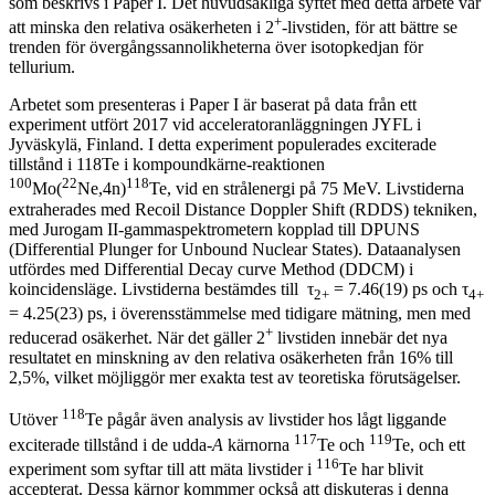
som beskrivs i Paper I. Det huvudsakliga syftet med detta arbete var
+
att minska den relativa osäkerheten i 2
-livstiden, för att bättre se
trenden för övergångssannolikheterna över isotopkedjan för
tellurium.
Arbetet som presenteras i Paper I är baserat på data från ett
experiment utfört 2017 vid acceleratoranläggningen JYFL i
Jyväskylä, Finland. I detta experiment populerades exciterade
tillstånd i 118Te i kompoundkärne-reaktionen
100
22
118
Mo(
Ne,4n)
Te, vid en strålenergi på 75 MeV. Livstiderna
extraherades med Recoil Distance Doppler Shift (RDDS) tekniken,
med Jurogam II-gammaspektrometern kopplad till DPUNS
(Differential Plunger for Unbound Nuclear States). Dataanalysen
utfördes med Differential Decay curve Method (DDCM) i
koincidensläge. Livstiderna bestämdes till τ
= 7.46(19) ps och τ
2+
4+
= 4.25(23) ps, i överensstämmelse med tidigare mätning, men med
+
reducerad osäkerhet. När det gäller 2
livstiden innebär det nya
resultatet en minskning av den relativa osäkerheten från 16% till
2,5%, vilket möjliggör mer exakta test av teoretiska förutsägelser.
118
Utöver
Te pågår även analysis av livstider hos lågt liggande
117
119
exciterade tillstånd i de udda-
A
kärnorna
Te och
Te, och ett
116
experiment som syftar till att mäta livstider i
Te har blivit
accepterat. Dessa kärnor kommmer också att diskuteras i denna