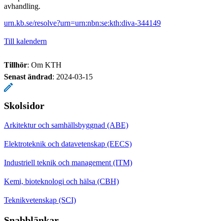
avhandling.
urn.kb.se/resolve?urn=urn:nbn:se:kth:diva-344149
Till kalendern
Tillhör
: Om KTH
Senast ändrad
:
2024-03-15
Skolsidor
Arkitektur och samhällsbyggnad (ABE)
Elektroteknik och datavetenskap (EECS)
Industriell teknik och management (ITM)
Kemi, bioteknologi och hälsa (CBH)
Teknikvetenskap (SCI)
Snabblänkar