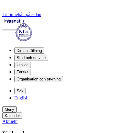
Till innehåll på sidan
Logga in
Intranät
Din anställning
Stöd och service
Utbilda
Forska
Organisation och styrning
Sök
English
Meny
Kalender
Aktuellt