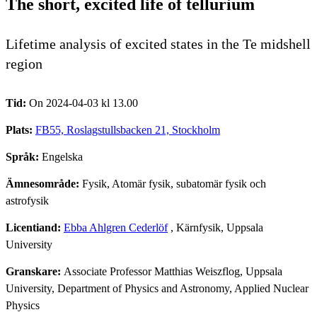
The short, excited life of tellurium
Lifetime analysis of excited states in the Te midshell
region
Tid:
On 2024-04-03 kl 13.00
Plats:
FB55, Roslagstullsbacken 21, Stockholm
Språk:
Engelska
Ämnesområde:
Fysik, Atomär fysik, subatomär fysik och
astrofysik
Licentiand:
Ebba Ahlgren Cederlöf
, Kärnfysik, Uppsala
University
Granskare:
Associate Professor Matthias Weiszflog, Uppsala
University, Department of Physics and Astronomy, Applied Nuclear
Physics