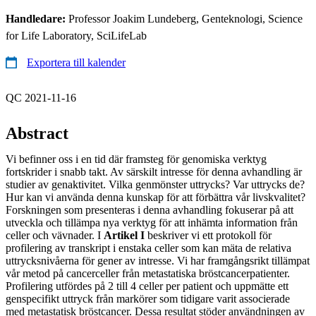
Handledare:
Professor Joakim Lundeberg, Genteknologi, Science
for Life Laboratory, SciLifeLab
Exportera till kalender
QC 2021-11-16
Abstract
Vi befinner oss i en tid där framsteg för genomiska verktyg
fortskrider i snabb takt. Av särskilt intresse för denna avhandling är
studier av genaktivitet. Vilka genmönster uttrycks? Var uttrycks de?
Hur kan vi använda denna kunskap för att förbättra vår livskvalitet?
Forskningen som presenteras i denna avhandling fokuserar på att
utveckla och tillämpa nya verktyg för att inhämta information från
celler och vävnader. I
Artikel I
beskriver vi ett protokoll för
profilering av transkript i enstaka celler som kan mäta de relativa
uttrycksnivåerna för gener av intresse. Vi har framgångsrikt tillämpat
vår metod på cancerceller från metastatiska bröstcancerpatienter.
Profilering utfördes på 2 till 4 celler per patient och uppmätte ett
genspecifikt uttryck från markörer som tidigare varit associerade
med metastatisk bröstcancer. Dessa resultat stöder användningen av