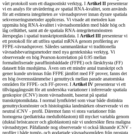
vårt protokoll som ett diagnostiskt verktyg. I
Artikel II
presenterar
vi en analys för utvärdering av spatial RNA-kvalitet, som används
för att estimera integriteten av vävnadsprover innan dyrare spatiala
sekvenseringsmetoder appliceras. Vi visade att metoden kan
uppmäta hög RNA-kvalitet i vävnadsområden med både hög och
låg celltäthet, samt att de spatiala RNA-integritetsmönstren
återspeglas i spatial transkriptomikdata. I
Artikel III
presenterar vi
ett protokoll för att utföra spatial mRNA genom profilering av
FFPE-vävnadsprover. Således sammanlänkar vi traditionella
vävnadsbevaringsmetoder med nya gentekniska verktyg. Vi
observerade en hög Pearson-korrelation på 0.95 mellan
formalinfixerade paraffininbäddade (FFPE) och färskfrysta (FF)
datasett från mushjärna. Även om ett mindre antal transkript och
gener kunde utvinnas från FFPE jämfört med FF prover, fanns det
en hög överensstämmelse i genuttryck mellan parade anatomiska
områden för FFPE- och FF-prover. I
Artikel IV
presenterar vi ett
tillvägagångssätt för att undersöka variationer i inferrerade spatiala
genkopior (iCNV) inom vävnadssnitt, baserat på spatial
transkriptomikdata. I normal lymfkörtel som visar både distinkta
genuttrycksmönster och histologiska landmärken observerade vi en
neutral iCNV - profil. Däremot fann vi stora variationer från
homogena (pediatriska medulloblastom) till mycket variabla genom
(duktal bröstcancer och glioblastom) när vi undersökte flera maligna
vävnadstyper. Påfallande nog observerade vi också liknande iCNV -
profiler i både tumör- och godartade vävnadsområden från prostata