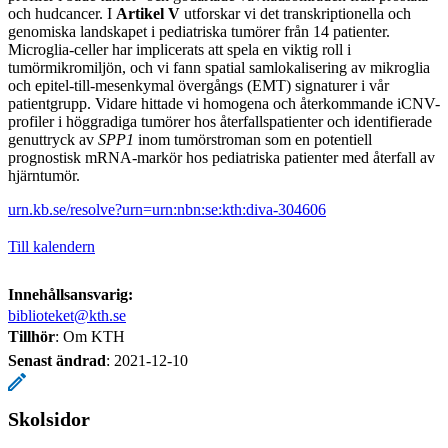
och hudcancer. I
Artikel V
utforskar vi det transkriptionella och
genomiska landskapet i pediatriska tumörer från 14 patienter.
Microglia-celler har implicerats att spela en viktig roll i
tumörmikromiljön, och vi fann spatial samlokalisering av mikroglia
och epitel-till-mesenkymal övergångs (EMT) signaturer i vår
patientgrupp. Vidare hittade vi homogena och återkommande iCNV-
profiler i höggradiga tumörer hos återfallspatienter och identifierade
genuttryck av
SPP1
inom tumörstroman som en potentiell
prognostisk mRNA-markör hos pediatriska patienter med återfall av
hjärntumör.
urn.kb.se/resolve?urn=urn:nbn:se:kth:diva-304606
Till kalendern
Innehållsansvarig:
biblioteket@kth.se
Tillhör
: Om KTH
Senast ändrad
:
2021-12-10
Skolsidor