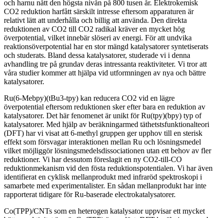
och harnu nått den högsta nivån på 800 tusen år. Elektrokemisk
CO2 reduktion harfått särskilt intresse eftersom apparaturen är
relativt lätt att underhålla och billig att använda. Den direkta
reduktionen av CO2 till CO2 radikal kräver en mycket hög
överpotential, vilket innebär slöseri av energi. För att undvika
reaktionsöverpotential har en stor mängd katalysatorer syntetiserats
och studerats. Bland dessa katalysatorer, studerade vi i denna
avhandling tre på grundav deras intressanta reaktiviteter. Vi tror att
våra studier kommer att hjälpa vid utformningen av nya och bättre
katalysatorer.
Ru(6-Mebpy)(tBu3-tpy) kan reducera CO2 vid en lägre
överpotential eftersom reduktionen sker efter bara en reduktion av
katalysatorer. Det här fenomenet är unikt för Ru(tpy)(bpy) typ of
katalysatorer. Med hjälp av beräkningarmed täthetstsfunktionalteori
(DFT) har vi visat att 6-methyl gruppen ger upphov till en sterisk
effekt som försvagar interaktionen mellan Ru och lösningsmedel
vilket möjliggör lösningsmedelsdissociationen utan ett behov av fler
reduktioner. Vi har dessutom föreslagit en ny CO2-till-CO
reduktionmekanism vid den fösta reduktionspotentialen. Vi har även
identifierat en cyklisk mellanprodukt med infraröd spektroskopi i
samarbete med experimentalister. En sådan mellanprodukt har inte
rapporterat tidigare för Ru-baserade electrokatalysatorer.
Co(TPP)/CNTs som en heterogen katalysator uppvisar ett mycket