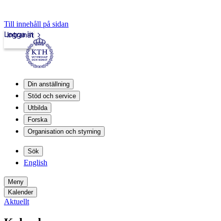
Till innehåll på sidan
Logga in
Intranät
Din anställning
Stöd och service
Utbilda
Forska
Organisation och styrning
Sök
English
Meny
Kalender
Aktuellt