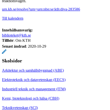
reaktionsvägen.
urn.kb.se/resolve?urn=urn:nbn:se:kth:diva-283586
Till kalendern
Innehållsansvarig:
biblioteket@kth.se
Tillhör
: Om KTH
Senast ändrad
:
2020-10-29
Skolsidor
Arkitektur och samhällsbyggnad (ABE)
Elektroteknik och datavetenskap (EECS)
Industriell teknik och management (ITM)
Kemi, bioteknologi och hälsa (CBH)
Teknikvetenskap (SCI)