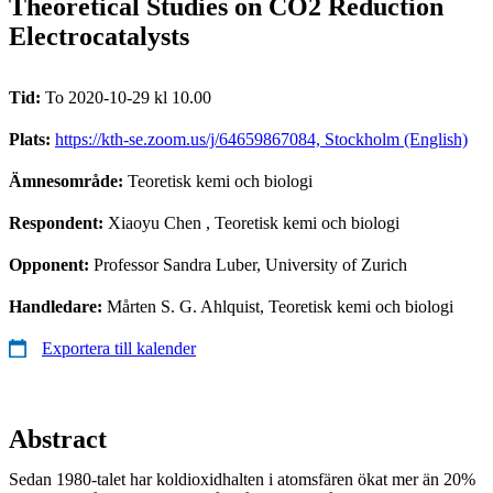
Theoretical Studies on CO2 Reduction
Electrocatalysts
Tid:
To 2020-10-29 kl 10.00
Plats:
https://kth-se.zoom.us/j/64659867084, Stockholm (English)
Ämnesområde:
Teoretisk kemi och biologi
Respondent:
Xiaoyu Chen
, Teoretisk kemi och biologi
Opponent:
Professor Sandra Luber, University of Zurich
Handledare:
Mårten S. G. Ahlquist, Teoretisk kemi och biologi
Exportera till kalender
Abstract
Sedan 1980-talet har koldioxidhalten i atomsfären ökat mer än 20%