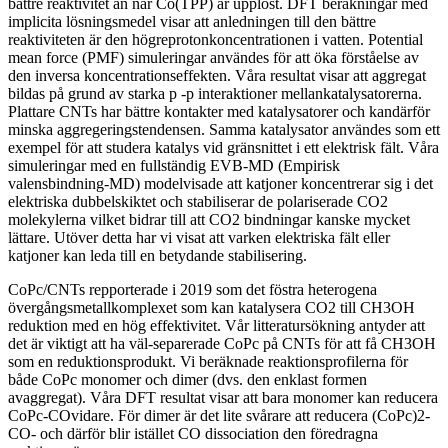
bättre reaktivitet än när Co(TPP) är upplöst. DFT beräkningar med
implicita lösningsmedel visar att anledningen till den bättre
reaktiviteten är den högreprotonkoncentrationen i vatten. Potential
mean force (PMF) simuleringar användes för att öka förståelse av
den inversa koncentrationseffekten. Våra resultat visar att aggregat
bildas på grund av starka p -p interaktioner mellankatalysatorerna.
Plattare CNTs har bättre kontakter med katalysatorer och kandärför
minska aggregeringstendensen. Samma katalysator användes som ett
exempel för att studera katalys vid gränsnittet i ett elektrisk fält. Våra
simuleringar med en fullständig EVB-MD (Empirisk
valensbindning-MD) modelvisade att katjoner koncentrerar sig i det
elektriska dubbelskiktet och stabiliserar de polariserade CO2
molekylerna vilket bidrar till att CO2 bindningar kanske mycket
lättare. Utöver detta har vi visat att varken elektriska fält eller
katjoner kan leda till en betydande stabilisering.
CoPc/CNTs repporterade i 2019 som det föstra heterogena
övergångsmetallkomplexet som kan katalysera CO2 till CH3OH
reduktion med en hög effektivitet. Vår litteratursökning antyder att
det är viktigt att ha väl-separerade CoPc på CNTs för att få CH3OH
som en reduktionsprodukt. Vi beräknade reaktionsprofilerna för
både CoPc monomer och dimer (dvs. den enklast formen
avaggregat). Våra DFT resultat visar att bara monomer kan reducera
CoPc-COvidare. För dimer är det lite svårare att reducera (CoPc)2-
CO- och därför blir istället CO dissociation den föredragna